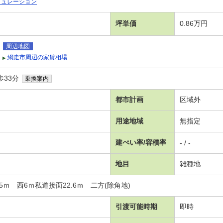
ミュレーション
坪単価
0.86万円
周辺地図
網走市周辺の家賃相場
歩33分
乗換案内
都市計画
区域外
用途地域
無指定
建ぺい率/容積率
- / -
地目
雑種地
.5ｍ 西6ｍ私道接面22.6ｍ 二方(除角地)
引渡可能時期
即時