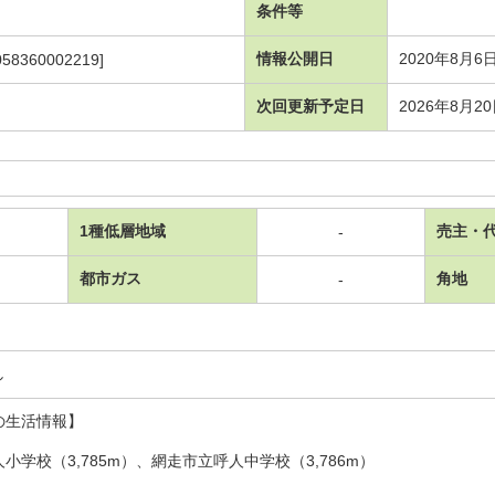
条件等
情報公開日
2020年8月6
058360002219]
次回更新予定日
2026年8月2
1種低層地域
売主・
-
都市ガス
角地
-
し
の生活情報】
小学校（3,785m）、網走市立呼人中学校（3,786m）