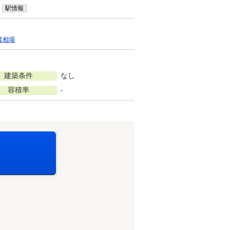
駅情報
賃相場
建築条件
なし
容積率
-