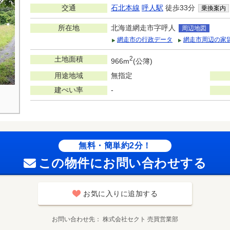
交通
石北本線
呼人駅
徒歩33分
乗換案内
所在地
北海道網走市字呼人
周辺地図
網走市の行政データ
網走市周辺の家
土地面積
2
966m
(公簿)
用途地域
無指定
建ぺい率
-
無料・簡単約2分！
この物件にお問い合わせする
お気に入りに追加する
お問い合わせ先
株式会社セクト 売買営業部