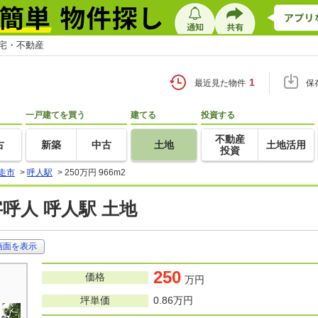
住宅・不動産
1
最近見た物件
保
一戸建てを買う
建てる
投資する
不動産
古
新築
中古
土地
土地活用
投資
走市
>
呼人駅
>
250万円 966m2
呼人 呼人駅 土地
画面を表示
250
価格
万円
坪単価
0.86万円