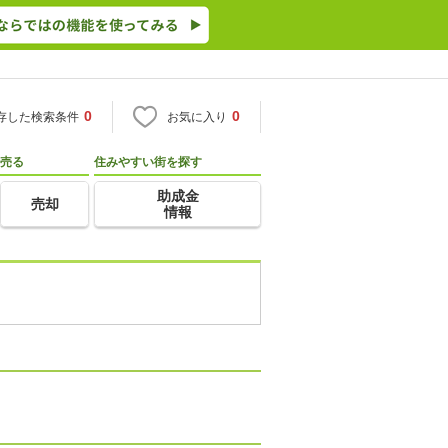
0
0
存した検索条件
お気に入り
売る
住みやすい街を探す
助成金
売却
情報