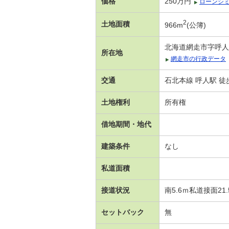
価格
250万円
ローンシ
2
土地面積
966m
(公簿)
北海道網走市字呼人
所在地
網走市の行政データ
交通
石北本線 呼人駅 徒
土地権利
所有権
借地期間・地代
建築条件
なし
私道面積
接道状況
南5.6ｍ私道接面21
セットバック
無