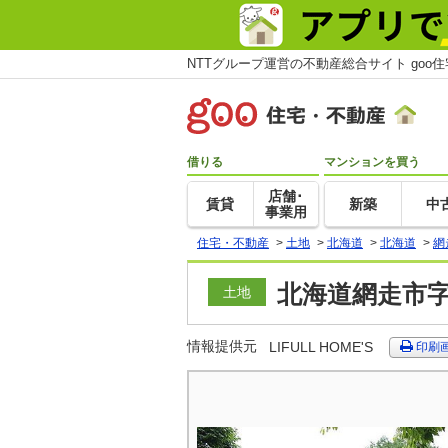
NTTグループ運営の不動産総合サイト goo
借りる
マンションを買う
店舗･
賃貸
新築
中
事業用
住宅・不動産
>
土地
>
北海道
>
北海道
>
網
北海道網走市字
土地
情報提供元
LIFULL HOME'S
印刷