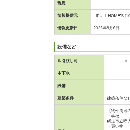
現況
情報提供元
LIFULL HOME'S [1
情報更新日
2026年8月6日
設備など
即引渡し可
○
本下水
-
設備
建築条件
建築条件な
【物件周辺
・学校
網走市立呼人
・買い物