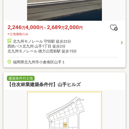
2,246
4,000
2,689
2,000
万
円～
万
円
※土地価格のみ
北九州モノレール 守恒駅 徒歩22分
西鉄バス北九州 山手1丁目 徒歩2分
北九州モノレール 徳力公団前駅 徒歩15分
福岡県北九州市小倉南区山手１
建築条件付土地
【住友林業建築条件付】山手ヒルズ