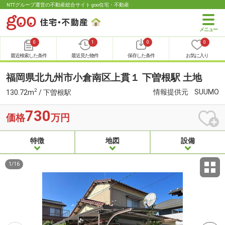
NTTグループ運営の不動産総合サイト goo住宅・不動産
0
1
0
0
最近検索した条件
最近見た物件
保存した条件
お気に入り
福岡県北九州市小倉南区上貫１ 下曽根駅 土地
2
情報提供元
SUUMO
130.72m
/ 下曽根駅
730
価格
万円
特徴
地図
設備
1
/
16