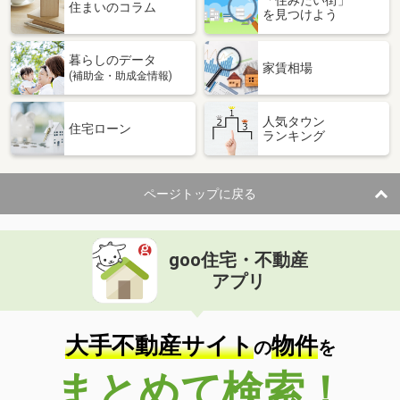
「住みたい街」
住まいのコラム
を見つけよう
暮らしのデータ
家賃相場
(補助金・助成金情報)
人気タウン
住宅ローン
ランキング
ページトップに戻る
goo住宅・不動産
アプリ
大手不動産サイト
物件
の
を
まとめて検索！