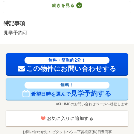
号の許可要（建築審査会の同意が必要）／＜特徴＞接道は
続きを見る
２ｍ以上ありますので敷地延長で再建築可です。
販売区画：1区画
特記事項
法令等制限：景観地区、接道している道路は道路判定で否
道判定とされております。原則再建築不可です。、建築
見学予約可
時・再建築時
無料・簡単約2分！
この物件にお問い合わせする
無料！
見学予約する
希望日時を選んで
※SUUMOのお問い合わせページへ移動します
お気に入りに追加する
お問い合わせ先
ピタットハウス下曽根店(株)日豊商事