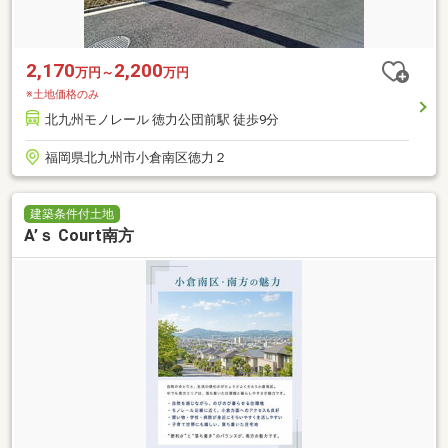
2,170
2,200
万円～
万円
※土地価格のみ
北九州モノレール 徳力公団前駅 徒歩9分
福岡県北九州市小倉南区徳力２
建築条件付土地
A’ｓ Court南方