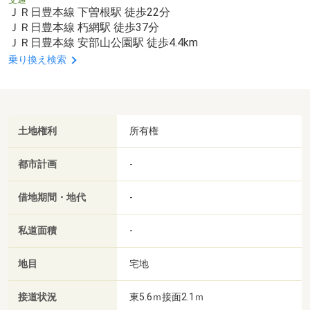
ＪＲ日豊本線 下曽根駅 徒歩22分
ＪＲ日豊本線 朽網駅 徒歩37分
ＪＲ日豊本線 安部山公園駅 徒歩4.4km
乗り換え検索
土地権利
所有権
都市計画
-
借地期間・地代
-
私道面積
-
地目
宅地
接道状況
東5.6ｍ接面2.1ｍ