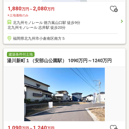
1,880
2,080
万円～
万円
※土地価格のみ
北九州モノレール 徳力嵐山口駅 徒歩9分
北九州モノレール 志井駅 徒歩20分
福岡県北九州市小倉南区南方５
建築条件付土地
湯川新町１（安部山公園駅） 1090万円～1240万円
1,090
1,240
万円～
万円