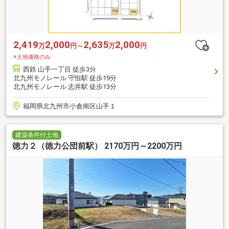
2,419
2,000
2,635
2,000
万
円～
万
円
※土地価格のみ
西鉄 山手一丁目 徒歩3分
北九州モノレール 守恒駅 徒歩19分
北九州モノレール 志井駅 徒歩13分
福岡県北九州市小倉南区山手１
建築条件付土地
徳力２（徳力公団前駅） 2170万円～2200万円