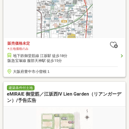
販売価格未定
※土地価格のみ
地下鉄御堂筋線 江坂駅 徒歩18分
阪急宝塚線 服部天神駅 徒歩15分
大阪府豊中市小曽根１
建築条件付土地
eMIRAIE 御堂筋／江坂西Ⅳ Lien Garden（リアンガーデ
ン）/予告広告