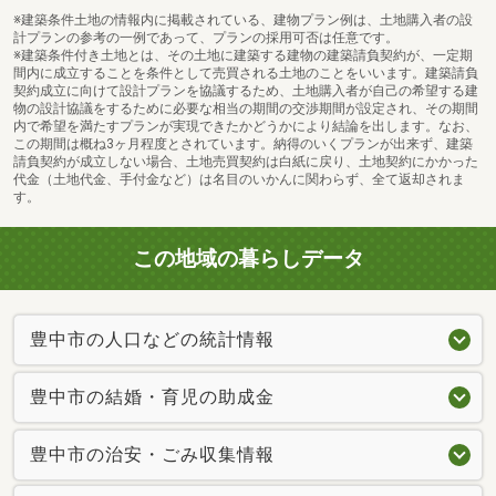
※建築条件土地の情報内に掲載されている、建物プラン例は、土地購入者の設
計プランの参考の一例であって、プランの採用可否は任意です。
※建築条件付き土地とは、その土地に建築する建物の建築請負契約が、一定期
間内に成立することを条件として売買される土地のことをいいます。建築請負
契約成立に向けて設計プランを協議するため、土地購入者が自己の希望する建
物の設計協議をするために必要な相当の期間の交渉期間が設定され、その期間
内で希望を満たすプランが実現できたかどうかにより結論を出します。なお、
この期間は概ね3ヶ月程度とされています。納得のいくプランが出来ず、建築
請負契約が成立しない場合、土地売買契約は白紙に戻り、土地契約にかかった
代金（土地代金、手付金など）は名目のいかんに関わらず、全て返却されま
す。
この地域の暮らしデータ
豊中市の人口などの統計情報
豊中市の結婚・育児の助成金
豊中市の治安・ごみ収集情報