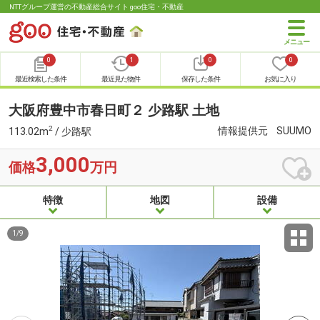
NTTグループ運営の不動産総合サイト goo住宅・不動産
0
1
0
0
最近検索した条件
最近見た物件
保存した条件
お気に入り
大阪府豊中市春日町２ 少路駅 土地
2
情報提供元
SUUMO
113.02m
/ 少路駅
3,000
価格
万円
特徴
地図
設備
1
/
9