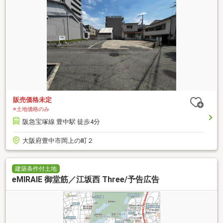
販売価格未定
※土地価格のみ
阪急宝塚線 豊中駅 徒歩4分
大阪府豊中市岡上の町２
建築条件付土地
eMIRAIE 御堂筋／江坂西 Three/予告広告