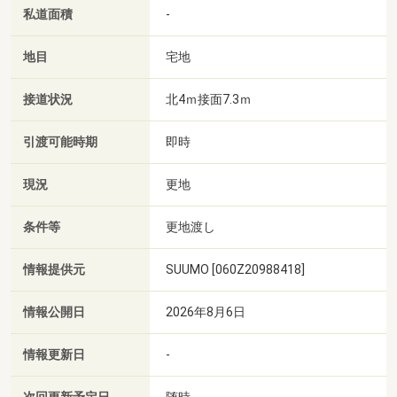
私道面積
-
地目
宅地
接道状況
北4ｍ接面7.3ｍ
引渡可能時期
即時
現況
更地
条件等
更地渡し
情報提供元
SUUMO [060Z20988418]
情報公開日
2026年8月6日
情報更新日
-
随時