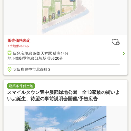
販売価格未定
※土地価格のみ
阪急宝塚線 服部天神駅 徒歩14分
地下鉄御堂筋線 江坂駅 徒歩20分
大阪府豊中市北条町３
建築条件付土地
スマイルタウン豊中服部緑地公園 全13家族の街いよ
いよ誕生、待望の事前説明会開催/予告広告