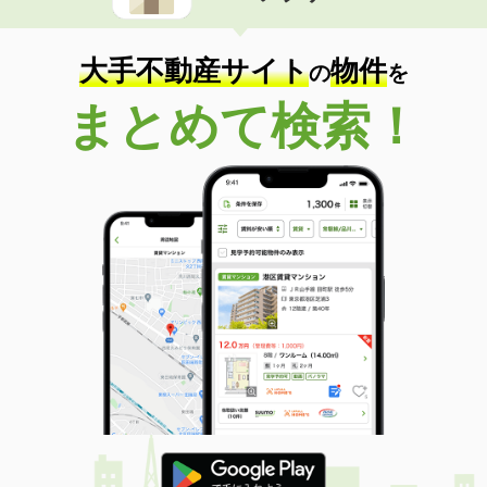
大手不動産サイト
物件
の
を
まとめて検索！