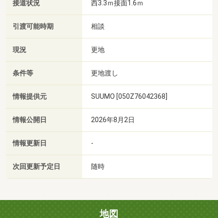
接道状況
西3.3ｍ接面1.6ｍ
引渡可能時期
相談
現況
更地
条件等
更地渡し
情報提供元
SUUMO [050Z76042368]
情報公開日
2026年8月2日
情報更新日
-
次回更新予定日
随時
地図