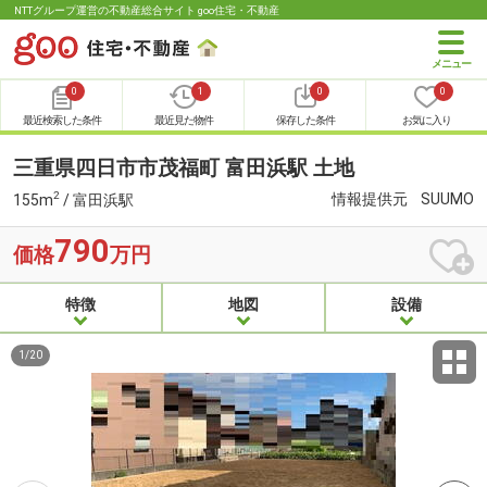
NTTグループ運営の不動産総合サイト goo住宅・不動産
0
1
0
0
最近検索した条件
最近見た物件
保存した条件
お気に入り
三重県四日市市茂福町 富田浜駅 土地
2
情報提供元
SUUMO
155m
/ 富田浜駅
790
価格
万円
特徴
地図
設備
1
/
20