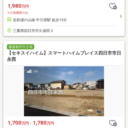
1,980
万円
※土地価格のみ
近鉄湯の山線 中川原駅 徒歩13分
三重県四日市市久保田２
建築条件付土地
【セキスイハイム】スマートハイムプレイス四日市市日
永西
1,700
1,780
万円・
万円