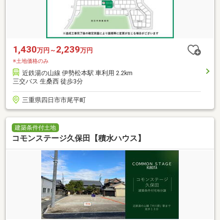
1,430
2,239
万円～
万円
※土地価格のみ
近鉄湯の山線 伊勢松本駅 車利用 2.2km
三交バス 生桑西 徒歩3分
三重県四日市市尾平町
建築条件付土地
コモンステージ久保田【積水ハウス】