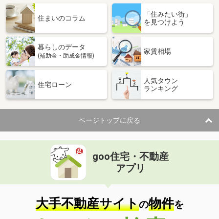
「住みたい街」
住まいのコラム
を見つけよう
暮らしのデータ
家賃相場
(補助金・助成金情報)
人気タウン
住宅ローン
ランキング
ページトップに戻る
goo住宅・不動産
アプリ
大手不動産サイト
物件
の
を