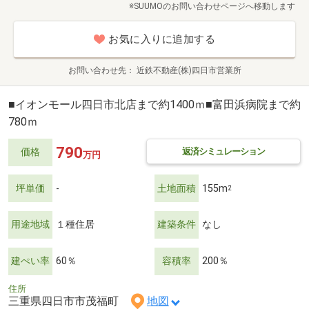
※SUUMOのお問い合わせページへ移動します
お気に入りに追加する
お問い合わせ先
近鉄不動産(株)四日市営業所
■イオンモール四日市北店まで約1400ｍ■富田浜病院まで約
780ｍ
790
返済シミュレーション
価格
万円
坪単価
-
土地面積
155m
2
用途地域
１種住居
建築条件
なし
建ぺい率
60％
容積率
200％
住所
三重県四日市市茂福町
地図