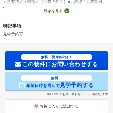
＞所有権／＜特徴＞【近鉄の仲介】■近鉄線「近鉄富田」
駅徒歩約１１分■更地■建築条件なし 、２沿線以上利用
続きを見る
可・建築条件なし・平坦地
販売区画：1区画
特記事項
見学予約可
無料・簡単約2分！
この物件にお問い合わせする
無料！
見学予約する
希望日時を選んで
※SUUMOのお問い合わせページへ移動します
お気に入りに追加する