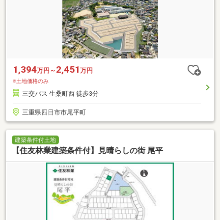
1,394
2,451
万円～
万円
※土地価格のみ
三交バス 生桑町西 徒歩3分
三重県四日市市尾平町
建築条件付土地
【住友林業建築条件付】見晴らしの街 尾平