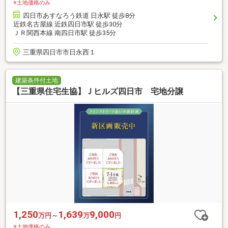
※土地価格のみ
四日市あすなろう鉄道 日永駅 徒歩8分
近鉄名古屋線 近鉄四日市駅 徒歩30分
ＪＲ関西本線 南四日市駅 徒歩35分
三重県四日市市日永西１
建築条件付土地
【三重県住宅生協】Ｊヒルズ四日市 宅地分譲
1,250
1,639
9,000
万円～
万
円
※土地価格のみ