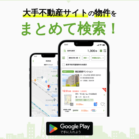
大手不動産サイト
物件
の
を
まとめて検索！