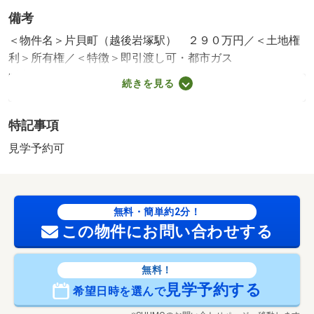
備考
＜物件名＞片貝町（越後岩塚駅） ２９０万円／＜土地権
利＞所有権／＜特徴＞即引渡し可・都市ガス
販売区画：1区画
続きを見る
法令等制限：景観法、準防火地域
特記事項
見学予約可
無料・簡単約2分！
この物件にお問い合わせする
無料！
見学予約する
希望日時を選んで