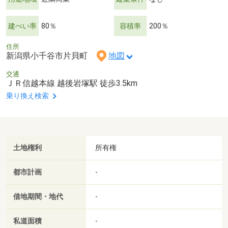
建ぺい率
80％
容積率
200％
住所
新潟県小千谷市片貝町
地図
交通
ＪＲ信越本線 越後岩塚駅 徒歩3.5km
乗り換え検索
土地権利
所有権
都市計画
-
借地期間・地代
-
私道面積
-