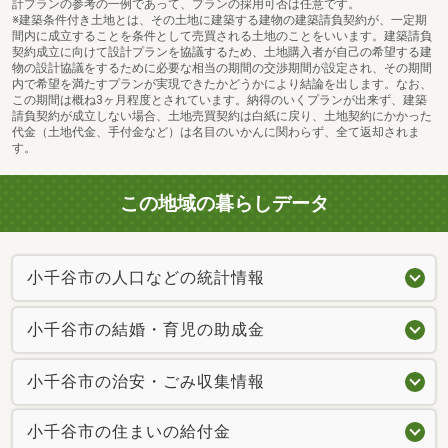
計プランの参考の一例であって、プランの採用可否は任意です。
※建築条件付き土地とは、その土地に建築する建物の建築請負契約が、一定期
間内に成立することを条件として売買される土地のことをいいます。建築請負
契約成立に向けて設計プランを協議するため、土地購入者が自己の希望する建
物の設計協議をするために必要な相当の期間の交渉期間が設定され、その期間
内で希望を満たすプランが実現できたかどうかにより結論を出します。なお、
この期間は概ね3ヶ月程度とされています。納得のいくプランが出来ず、建築
請負契約が成立しない場合、土地売買契約は白紙に戻り、土地契約にかかった
代金（土地代金、手付金など）は名目のいかんに関わらず、全て返却されま
す。
この地域の暮らしデータ
小千谷市の人口などの統計情報
小千谷市の結婚・育児の助成金
小千谷市の治安・ごみ収集情報
小千谷市の住まいの給付金