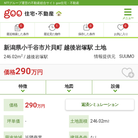
NTTグループ運営の不動産総合サイト goo住宅・不動産
0
1
0
0
最近検索した条件
最近見た物件
保存した条件
お気に入り
新潟県小千谷市片貝町 越後岩塚駅 土地
2
情報提供元
SUUMO
246.02m
/ 越後岩塚駅
290
価格
万円
特徴
地図
設備
290
返済シミュレーション
価格
万円
坪単価
-
土地面積
246.02m
2
用途地域
近隣商業
建築条件
なし