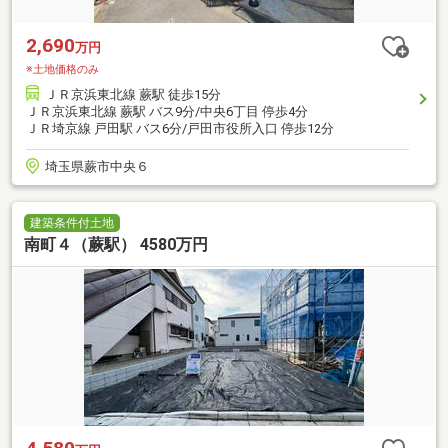
2,690
万円
※土地価格のみ
ＪＲ京浜東北線 蕨駅 徒歩15分
ＪＲ京浜東北線 蕨駅 バス9分/中央6丁目 停歩4分
ＪＲ埼京線 戸田駅 バス6分/戸田市役所入口 停歩12分
埼玉県蕨市中央６
建築条件付土地
南町４（蕨駅） 4580万円