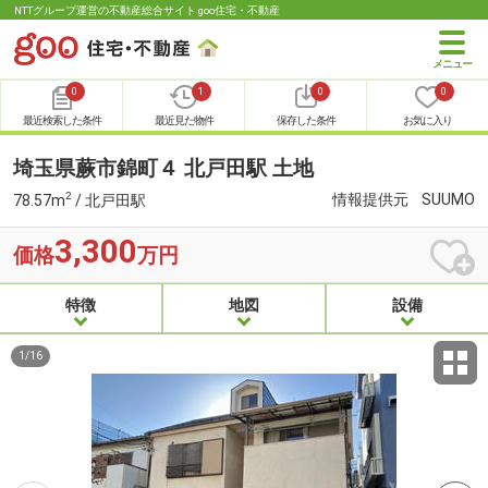
NTTグループ運営の不動産総合サイト goo住宅・不動産
0
1
0
0
最近検索した条件
最近見た物件
保存した条件
お気に入り
埼玉県蕨市錦町４ 北戸田駅 土地
2
情報提供元
SUUMO
78.57m
/ 北戸田駅
3,300
価格
万円
特徴
地図
設備
1
/
16