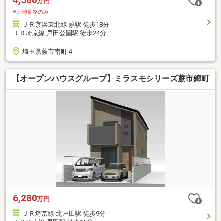
4,580
万円
※土地価格のみ
ＪＲ京浜東北線 蕨駅 徒歩18分
ＪＲ埼京線 戸田公園駅 徒歩24分
埼玉県蕨市南町４
【オープンハウスグループ】ミラスモシリーズ蕨市錦町
6,280
万円
ＪＲ埼京線 北戸田駅 徒歩9分