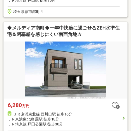
ＪＲ埼京線 戸田駅 徒歩15分
埼玉県蕨市錦町４
◆メルディア南町◆一年中快適に過ごせるZEH水準住
宅＆閉塞感を感じにくい南西角地☆
6,280
万円
ＪＲ京浜東北線 西川口駅 徒歩16分
ＪＲ京浜東北線 蕨駅 徒歩18分
ＪＲ埼京線 戸田公園駅 徒歩30分