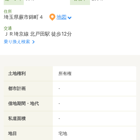
住所
埼玉県蕨市錦町４
地図
交通
ＪＲ埼京線 北戸田駅 徒歩12分
乗り換え検索
土地権利
所有権
都市計画
-
借地期間・地代
-
私道面積
-
地目
宅地