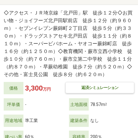
◇アクセス・ＪＲ埼京線「北戸田」駅 徒歩１２分◇お買
い物・ジョイフーズ北戸田駅前店 徒歩１２分（約９６０
ｍ）・セブンイレブン蕨錦町２丁目店 徒歩５分（約３３
０ｍ）・ドラッグストアセキ北戸田店 徒歩１１分（約８
１０ｍ）・スーパービバホーム・ヤオコー蕨錦町店 徒歩
１６分（約１２５０ｍ）◇教育機関・蕨市立西小学校 徒
歩１０分（約７６０ｍ）・蕨市立第二中学校 徒歩１１分
（約８７０ｍ）・早蕨幼稚園 徒歩７分（約５２０ｍ）◇
その他・富士見公園 徒歩８分（約６２０ｍ）
3,300
返済シミュレーション
価格
万円
坪単価
-
土地面積
78.57m
2
用途地域
準工業
建築条件
なし
建ぺい率
60％
容積率
200％