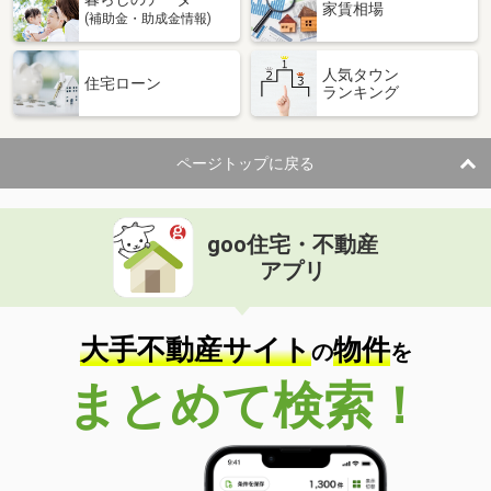
家賃相場
(補助金・助成金情報)
人気タウン
住宅ローン
ランキング
ページトップに戻る
goo住宅・不動産
アプリ
大手不動産サイト
物件
の
を
まとめて検索！