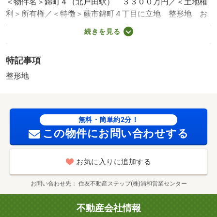
＜物件名＞錦町４（北戸田駅） ３３００万円／＜土地権
利＞所有権／＜特徴＞蕨市錦町４丁目に立地 整形地 お
好きなプランで建築できます。、駅まで平坦・整形地・建
続きを見る
築条件なし・都市ガス・小学校 徒歩１０分以内
販売区画：1区画
特記事項
法令等制限：地勢：平坦
整形地
無料・簡単約2分！
この物件にお問い合わせする
お気に入りに追加する
お問い合わせ先
住友不動産ステップ(株)浦和営業センター
不動産会社情報