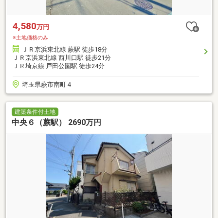
4,580
万円
※土地価格のみ
ＪＲ京浜東北線 蕨駅 徒歩18分
ＪＲ京浜東北線 西川口駅 徒歩21分
ＪＲ埼京線 戸田公園駅 徒歩24分
埼玉県蕨市南町４
建築条件付土地
中央６（蕨駅） 2690万円