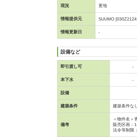
現況
更地
情報提供元
SUUMO [030Z2124
情報更新日
-
設備など
即引渡し可
-
本下水
-
設備
建築条件
建築条件な
＜物件名＞
備考
販売区画：
法令等制限