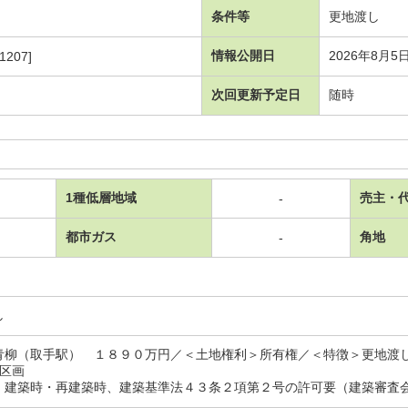
条件等
更地渡し
情報公開日
2026年8月5
1207]
次回更新予定日
随時
1種低層地域
売主・
-
都市ガス
角地
-
し
青柳（取手駅） １８９０万円／＜土地権利＞所有権／＜特徴＞更地渡
1区画
：建築時・再建築時、建築基準法４３条２項第２号の許可要（建築審査