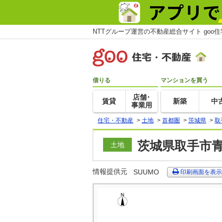
NTTグループ運営の不動産総合サイト goo
借りる
マンションを買う
店舗･
賃貸
新築
中
事業用
住宅・不動産
>
土地
>
首都圏
>
茨城県
>
取
茨城県取手市青
土地
情報提供元
SUUMO
印刷画面を表示