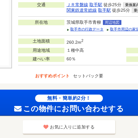
交通
ＪＲ常磐線
取手駅
徒歩25分
乗換案
関東鉄道常総線
取手駅
徒歩25分
乗
所在地
茨城県取手市青柳
周辺地図
取手市の行政データ
取手市周辺の家
土地面積
2
260.2m
用途地域
１種中高
建ぺい率
60％
おすすめポイント
セットバック要
無料・簡単約2分！
この物件にお問い合わせする
お気に入りに追加する