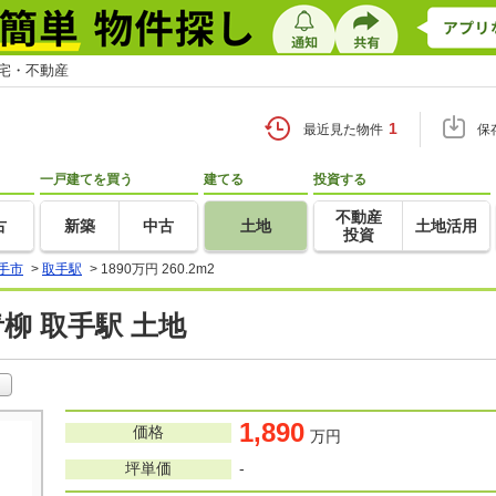
住宅・不動産
1
最近見た物件
保
一戸建てを買う
建てる
投資する
不動産
古
新築
中古
土地
土地活用
投資
手市
>
取手駅
>
1890万円 260.2m2
柳 取手駅 土地
1,890
価格
万円
坪単価
-