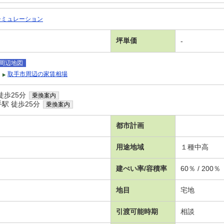
シミュレーション
坪単価
-
周辺地図
取手市周辺の家賃相場
徒歩25分
乗換案内
駅 徒歩25分
乗換案内
都市計画
用途地域
１種中高
建ぺい率/容積率
60％ / 200％
地目
宅地
引渡可能時期
相談