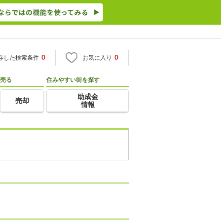
0
0
存した検索条件
お気に入り
売る
住みやすい街を探す
助成金
売却
情報