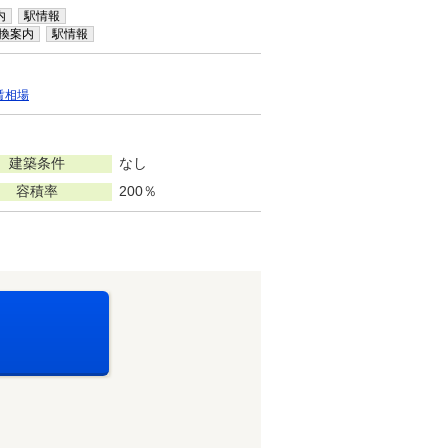
内
駅情報
換案内
駅情報
賃相場
建築条件
なし
容積率
200％