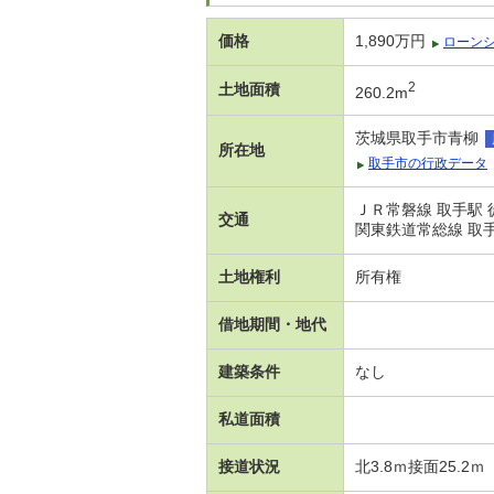
価格
1,890万円
ローン
2
土地面積
260.2m
茨城県取手市青柳
所在地
取手市の行政データ
ＪＲ常磐線 取手駅 
交通
関東鉄道常総線 取手
土地権利
所有権
借地期間・地代
建築条件
なし
私道面積
接道状況
北3.8ｍ接面25.2ｍ