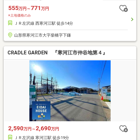
555
771
万円～
万円
※土地価格のみ
ＪＲ左沢線 西寒河江駅 徒歩14分
山形県寒河江市大字柴橋字下鎌
CRADLE GARDEN 『寒河江市仲谷地第４』
2,590
2,690
万円～
万円
ＪＲ左沢線 寒河江駅 徒歩19分