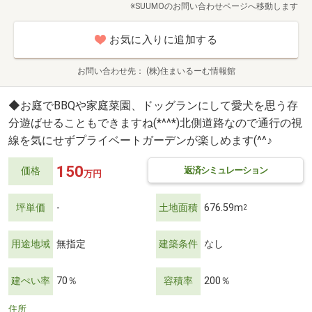
※SUUMOのお問い合わせページへ移動します
お気に入りに追加する
お問い合わせ先
(株)住まいるーむ情報館
◆お庭でBBQや家庭菜園、ドッグランにして愛犬を思う存
分遊ばせることもできますね(*^^*)北側道路なので通行の視
線を気にせずプライベートガーデンが楽しめます(^^♪
150
返済シミュレーション
価格
万円
坪単価
-
土地面積
676.59m
2
用途地域
無指定
建築条件
なし
建ぺい率
70％
容積率
200％
住所