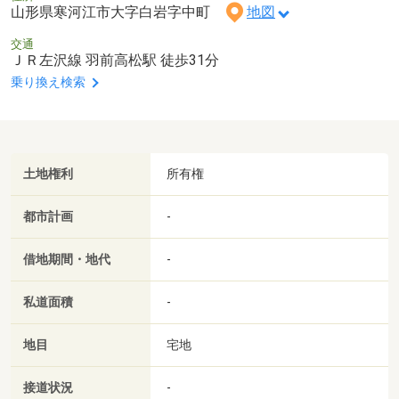
山形県寒河江市大字白岩字中町
地図
交通
ＪＲ左沢線 羽前高松駅 徒歩31分
乗り換え検索
土地権利
所有権
都市計画
-
借地期間・地代
-
私道面積
-
地目
宅地
接道状況
-