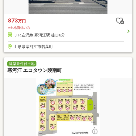
873
万円
※土地価格のみ
ＪＲ左沢線 寒河江駅 徒歩6分
山形県寒河江市若葉町
建築条件付土地
寒河江 エコタウン陵南町