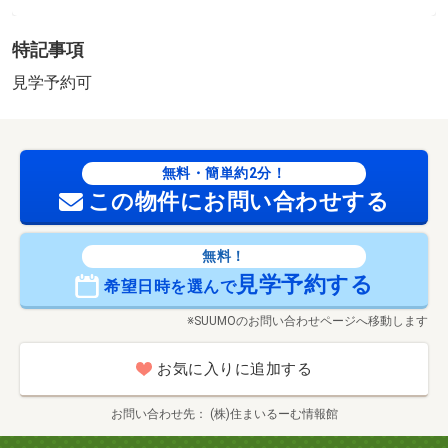
土地１００坪以上・山が見える・前道６ｍ以上・小学校
徒歩１０分以内・周辺交通量少なめ
特記事項
販売区画：1区画
法令等制限：景観法
見学予約可
無料・簡単約2分！
この物件にお問い合わせする
無料！
見学予約する
希望日時を選んで
※SUUMOのお問い合わせページへ移動します
お気に入りに追加する
お問い合わせ先
(株)住まいるーむ情報館