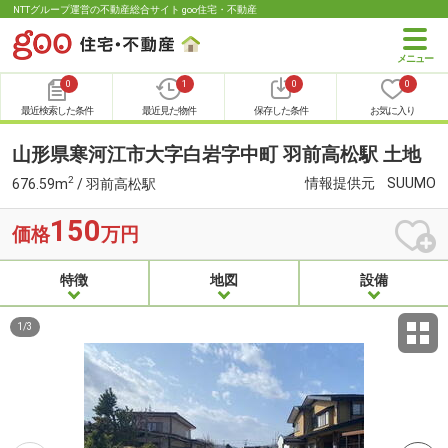
NTTグループ運営の不動産総合サイト goo住宅・不動産
0
1
0
0
最近検索した条件
最近見た物件
保存した条件
お気に入り
山形県寒河江市大字白岩字中町 羽前高松駅 土地
2
情報提供元
SUUMO
676.59m
/ 羽前高松駅
150
価格
万円
特徴
地図
設備
1
/
3