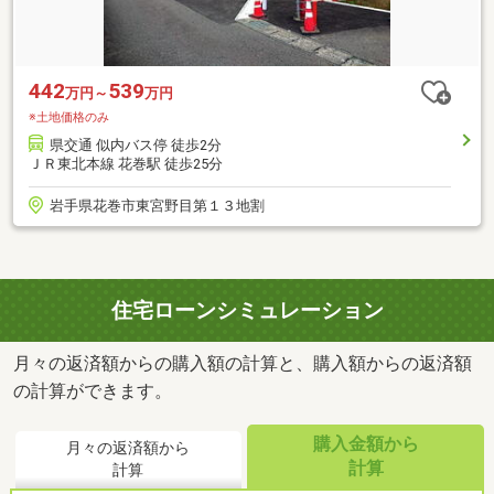
442
539
万円～
万円
※土地価格のみ
県交通 似内バス停 徒歩2分
ＪＲ東北本線 花巻駅 徒歩25分
岩手県花巻市東宮野目第１３地割
住宅ローンシミュレーション
月々の返済額からの購入額の計算と、購入額からの返済額
の計算ができます。
購入金額から
月々の返済額から
計算
計算