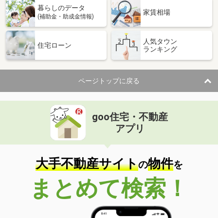
暮らしのデータ
家賃相場
(補助金・助成金情報)
人気タウン
住宅ローン
ランキング
ページトップに戻る
goo住宅・不動産
アプリ
大手不動産サイト
物件
の
を
まとめて検索！