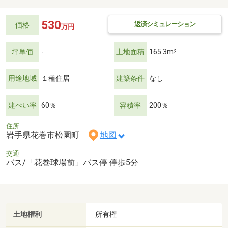
530
返済シミュレーション
価格
万円
坪単価
-
土地面積
165.3m
2
用途地域
１種住居
建築条件
なし
建ぺい率
60％
容積率
200％
住所
岩手県花巻市松園町
地図
交通
バス/「花巻球場前」バス停 停歩5分
土地権利
所有権