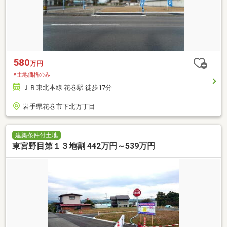
580
万円
※土地価格のみ
ＪＲ東北本線 花巻駅 徒歩17分
岩手県花巻市下北万丁目
建築条件付土地
東宮野目第１３地割 442万円～539万円