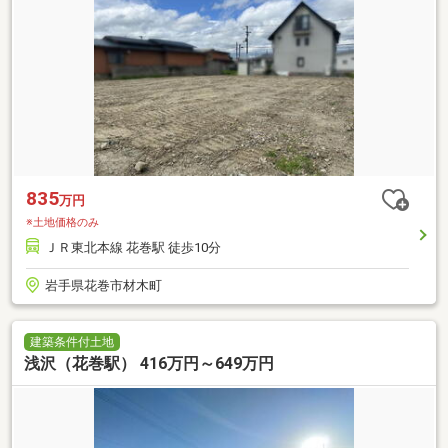
835
万円
※土地価格のみ
ＪＲ東北本線 花巻駅 徒歩10分
岩手県花巻市材木町
建築条件付土地
浅沢（花巻駅） 416万円～649万円