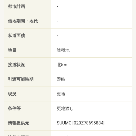
都市計画
-
借地期間・地代
-
私道面積
-
地目
雑種地
接道状況
北5ｍ
引渡可能時期
即時
現況
更地
条件等
更地渡し
情報提供元
SUUMO [020Z78695884]