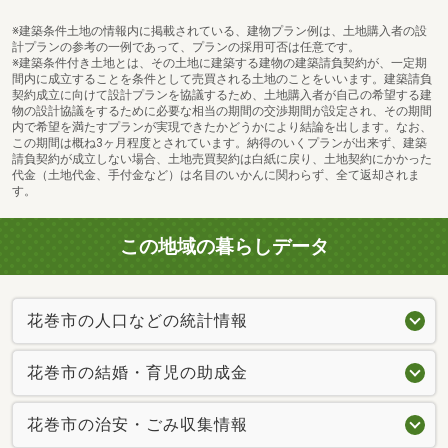
※建築条件土地の情報内に掲載されている、建物プラン例は、土地購入者の設
計プランの参考の一例であって、プランの採用可否は任意です。
※建築条件付き土地とは、その土地に建築する建物の建築請負契約が、一定期
間内に成立することを条件として売買される土地のことをいいます。建築請負
契約成立に向けて設計プランを協議するため、土地購入者が自己の希望する建
物の設計協議をするために必要な相当の期間の交渉期間が設定され、その期間
内で希望を満たすプランが実現できたかどうかにより結論を出します。なお、
この期間は概ね3ヶ月程度とされています。納得のいくプランが出来ず、建築
請負契約が成立しない場合、土地売買契約は白紙に戻り、土地契約にかかった
代金（土地代金、手付金など）は名目のいかんに関わらず、全て返却されま
す。
この地域の暮らしデータ
花巻市の人口などの統計情報
花巻市の結婚・育児の助成金
花巻市の治安・ごみ収集情報