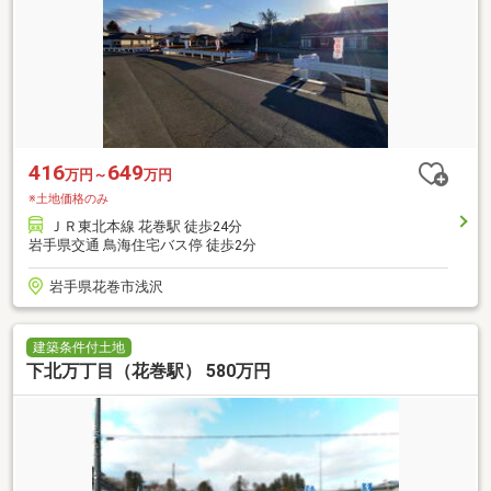
416
649
万円～
万円
※土地価格のみ
ＪＲ東北本線 花巻駅 徒歩24分
岩手県交通 鳥海住宅バス停 徒歩2分
岩手県花巻市浅沢
建築条件付土地
下北万丁目（花巻駅） 580万円