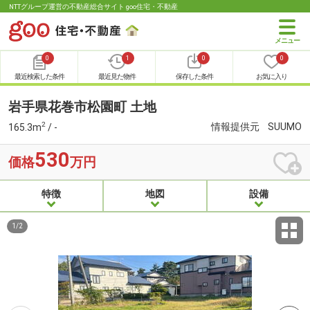
NTTグループ運営の不動産総合サイト goo住宅・不動産
0
1
0
0
最近検索した条件
最近見た物件
保存した条件
お気に入り
岩手県花巻市松園町 土地
2
情報提供元
SUUMO
165.3m
/ -
530
価格
万円
特徴
地図
設備
1
/
2