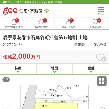
NTTグループ運営の不動産総合サイト goo住宅・不動産
0
1
0
0
最近検索した条件
最近見た物件
保存した条件
お気に入り
岩手県花巻市石鳥谷町江曽第５地割 土地
2
情報提供元
SUUMO
2127.99m
/ -
2,000
価格
万円
特徴
地図
設備
1
/
1