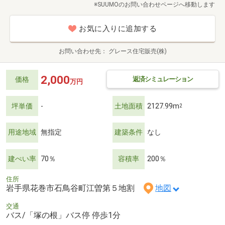
※SUUMOのお問い合わせページへ移動します
お気に入りに追加する
お問い合わせ先
グレース住宅販売(株)
2,000
返済シミュレーション
価格
万円
坪単価
-
土地面積
2127.99m
2
用途地域
無指定
建築条件
なし
建ぺい率
70％
容積率
200％
住所
岩手県花巻市石鳥谷町江曽第５地割
地図
交通
バス/「塚の根」バス停 停歩1分