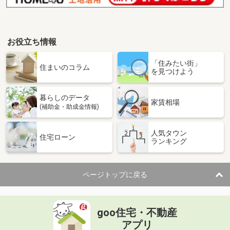
お役立ち情報
「住みたい街」
住まいのコラム
を見つけよう
暮らしのデータ
家賃相場
(補助金・助成金情報)
人気タウン
住宅ローン
ランキング
ページトップに戻る
goo住宅・不動産
アプリ