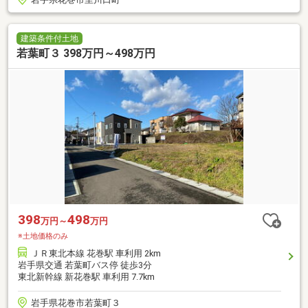
建築条件付土地
若葉町３ 398万円～498万円
398
498
万円～
万円
※土地価格のみ
ＪＲ東北本線 花巻駅 車利用 2km
岩手県交通 若葉町バス停 徒歩3分
東北新幹線 新花巻駅 車利用 7.7km
岩手県花巻市若葉町３