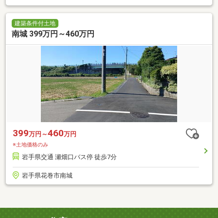
建築条件付土地
南城 399万円～460万円
399
460
万円～
万円
※土地価格のみ
岩手県交通 瀬畑口バス停 徒歩7分
岩手県花巻市南城