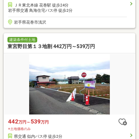
ＪＲ東北本線 花巻駅 徒歩24分
岩手県交通 鳥海住宅バス停 徒歩2分
岩手県花巻市浅沢
建築条件付土地
東宮野目第１３地割 442万円～539万円
442
539
万円～
万円
※土地価格のみ
県交通 似内バス停 徒歩2分