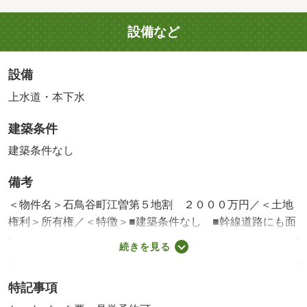
設備など
設備
上水道・本下水
建築条件
建築条件なし
備考
＜物件名＞石鳥谷町江曽第５地割 ２０００万円／＜土地
権利＞所有権／＜特徴＞■建築条件なし ■幹線道路にも面
した６４０坪超の土地で事業用にもオススメ！、土地１０
続きを見る
０坪以上・前道６ｍ以上・建築条件なし・平坦地
販売区画：1区画
特記事項
法令等制限：景観法、宅地造成工事規制区域