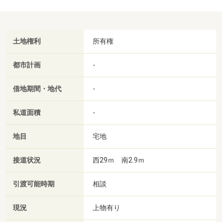
土地権利
所有権
都市計画
-
借地期間・地代
-
私道面積
-
地目
宅地
接道状況
西29ｍ 南2.9ｍ
引渡可能時期
相談
現況
上物有り