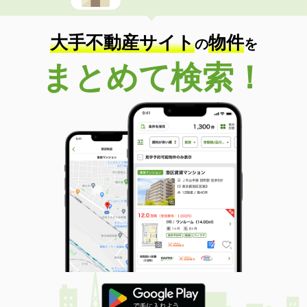
大手不動産サイト
物件
の
を
まとめて検索！