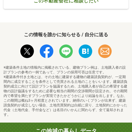
この不動産会社に相談したい
この情報を誰かに知らせる / 自分に送る
※建築条件土地の情報内に掲載されている、建物プラン例は、土地購入者の設
計プランの参考の一例であって、プランの採用可否は任意です。
※建築条件付き土地とは、その土地に建築する建物の建築請負契約が、一定期
間内に成立することを条件として売買される土地のことをいいます。建築請負
契約成立に向けて設計プランを協議するため、土地購入者が自己の希望する建
物の設計協議をするために必要な相当の期間の交渉期間が設定され、その期間
内で希望を満たすプランが実現できたかどうかにより結論を出します。なお、
この期間は概ね3ヶ月程度とされています。納得のいくプランが出来ず、建築
請負契約が成立しない場合、土地売買契約は白紙に戻り、土地契約にかかった
代金（土地代金、手付金など）は名目のいかんに関わらず、全て返却されま
す。
この地域の暮らしデータ