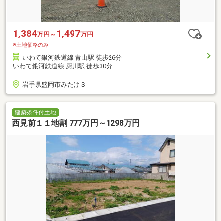
1,384
1,497
万円～
万円
※土地価格のみ
いわて銀河鉄道線 青山駅 徒歩26分
いわて銀河鉄道線 厨川駅 徒歩30分
岩手県盛岡市みたけ３
建築条件付土地
西見前１１地割 777万円～1298万円