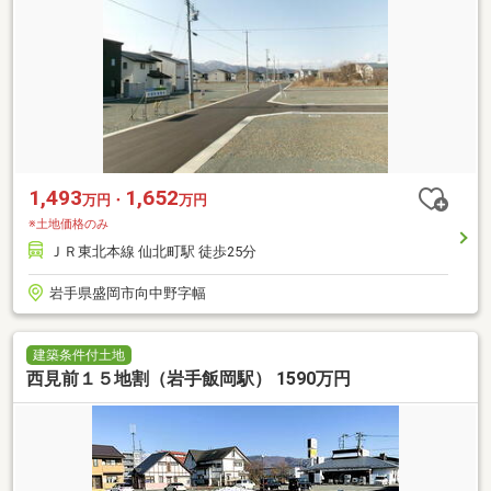
1,493
1,652
万円・
万円
※土地価格のみ
ＪＲ東北本線 仙北町駅 徒歩25分
岩手県盛岡市向中野字幅
建築条件付土地
西見前１５地割（岩手飯岡駅） 1590万円