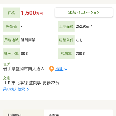
1,500
返済シミュレーション
価格
万円
坪単価
-
土地面積
262.95m
2
用途地域
近隣商業
建築条件
なし
建ぺい率
80％
容積率
200％
住所
岩手県盛岡市南大通３
地図
交通
ＪＲ東北本線 盛岡駅 徒歩22分
乗り換え検索
土地権利
所有権