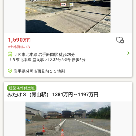
1,590
万円
※土地価格のみ
ＪＲ東北本線 岩手飯岡駅 徒歩29分
ＪＲ東北本線 盛岡駅 バス32分/和野 停歩3分
岩手県盛岡市西見前１５地割
建築条件付土地
みたけ３（青山駅） 1384万円～1497万円