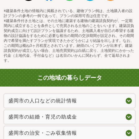
※建築条件土地の情報内に掲載されている、建物プラン例は、土地購入者の設
計プランの参考の一例であって、プランの採用可否は任意です。
※建築条件付き土地とは、その土地に建築する建物の建築請負契約が、一定期
間内に成立することを条件として売買される土地のことをいいます。建築請負
契約成立に向けて設計プランを協議するため、土地購入者が自己の希望する建
物の設計協議をするために必要な相当の期間の交渉期間が設定され、その期間
内で希望を満たすプランが実現できたかどうかにより結論を出します。なお、
この期間は概ね3ヶ月程度とされています。納得のいくプランが出来ず、建築
請負契約が成立しない場合、土地売買契約は白紙に戻り、土地契約にかかった
代金（土地代金、手付金など）は名目のいかんに関わらず、全て返却されま
す。
この地域の暮らしデータ
盛岡市の人口などの統計情報
盛岡市の結婚・育児の助成金
盛岡市の治安・ごみ収集情報