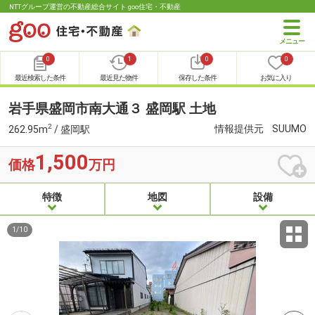
NTTグループ運営の不動産総合サイト goo住宅・不動産
0
1
0
0
最近検索した条件
最近見た物件
保存した条件
お気に入り
岩手県盛岡市南大通３ 盛岡駅 土地
2
情報提供元
SUUMO
262.95m
/ 盛岡駅
1,500
価格
万円
特徴
地図
設備
1
/
10