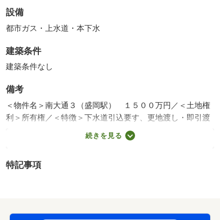
設備
都市ガス・上水道・本下水
建築条件
建築条件なし
備考
＜物件名＞南大通３（盛岡駅） １５００万円／＜土地権
利＞所有権／＜特徴＞下水道引込要す、更地渡し・即引渡
し可・建築条件なし・都市ガス・小学校 徒歩１０分以内
続きを見る
販売区画：1区画
法令等制限：景観法 準防火地域
特記事項