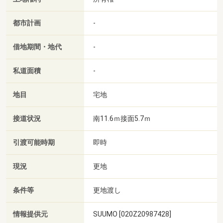
都市計画
-
借地期間・地代
-
私道面積
-
地目
宅地
接道状況
南11.6ｍ接面5.7ｍ
引渡可能時期
即時
現況
更地
条件等
更地渡し
情報提供元
SUUMO [020Z20987428]