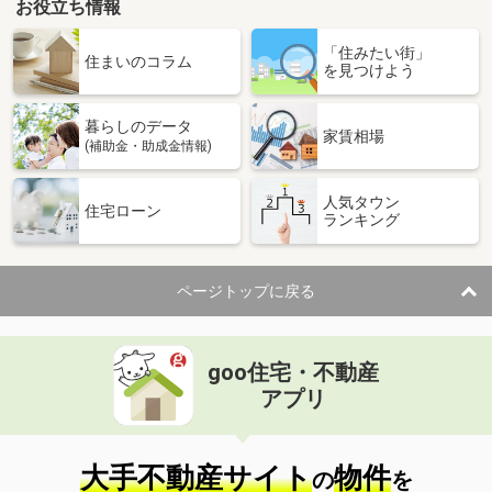
お役立ち情報
「住みたい街」
住まいのコラム
を見つけよう
暮らしのデータ
家賃相場
(補助金・助成金情報)
人気タウン
住宅ローン
ランキング
ページトップに戻る
goo住宅・不動産
アプリ
大手不動産サイト
物件
の
を