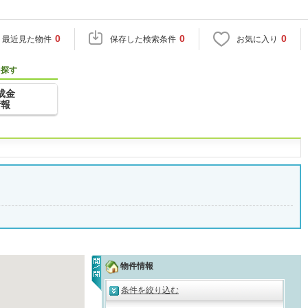
0
0
0
最近見た物件
保存した検索条件
お気に入り
を探す
成金
情報
物件情報
条件を絞り込む