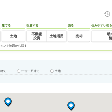
建てる
投資する
売る
住みやすい街
不動産
助
土地
土地活用
売却
投資
ョンを地図から探す
戸建て
中古一戸建て
土地