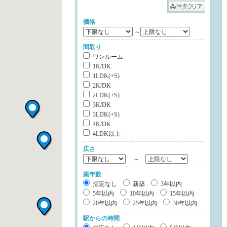
価格
～
間取り
ワンルーム
1K/DK
1LDK(+S)
2K/DK
2LDK(+S)
3K/DK
3LDK(+S)
4K/DK
4LDK以上
広さ
～
築年数
指定なし
新築
3年以内
5年以内
10年以内
15年以内
20年以内
25年以内
30年以内
駅からの時間