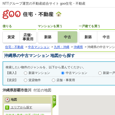
NTTグループ運営の不動産総合サイト goo住宅・不動産
借りる
マンションを買う
一戸建てを買う
店舗･
賃貸
新築
中古
新築
中古
事業用
住宅・不動産
>
中古マンション
>
九州・沖縄
>
沖縄県
>
沖縄県の中古マンシ
沖縄県の中古マンション 地図から探す
検索したい物件のジャンルを、以下から選んでください。
【購入】
新築マンション
中古マンション
新築一
【賃貸】
賃貸物件
店舗・事業用
沖縄県那覇市壺川
付近の地図
地図
エリアから探す