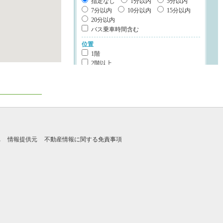
指定なし
1分以内
5分以内
7分以内
10分以内
15分以内
20分以内
バス乗車時間含む
位置
1階
2階以上
最上階
角部屋
南向き
部屋環境
カウンターキッチン
システムキッチン
IHクッキングヒータ
れ
情報提供元
不動産情報に関する免責事項
ディスポーザー
食器洗浄乾燥機
オール電化
浴室乾燥機
浴室1坪以上
建物設備
エレベータ
宅配ボックス