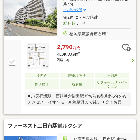
場高さ制限有※令和7年度固都税額：123，360円～ご来
歩4分
店について～ハウスマーケット筑紫野店はJR二日市駅
その他の交通
目の前！駐車場はJR二日市駅のコインパーキングをご
築29年2ヶ月/7階建
利用ください。（駐車場代弊社負担）
総戸数
31戸
福岡県筑紫野市石崎１
2,790
万円
2
4LDK 83.9m
2階 南
南向き
駐車場あり
角部屋
リフォームリノベー
即入居可
所有権
ション
■JR天拝坂駅、西鉄朝倉街道駅どちらも徒歩約6分のW
アクセス！イオンモール筑紫野まで徒歩10分でお買い
物便利■2階、南東角部屋、広さ83平米超ある広々
4LDK！全面リフォーム済で水回りすべて新品■ペット
飼育OKなのでお探しの方におすすめ！■敷地内駐車場
ファーネスト二日市駅前ルクシア
の空き状況はお問い合わせください。近隣駐車場探し
もお手伝いいたします＊＊＊＊＊＊＊＊物件選びや住
宅ローンのこと、不動産購入のなんでもココハウスに
ＪＲ鹿児島本線 二日市駅 徒歩4