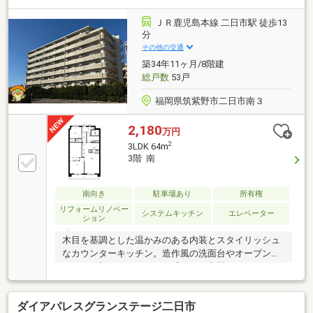
用施設充実■ 小・中学校まで徒歩10分圏内で子育て世
帯にも嬉しい住環境～ご来店について～ハウスマーケ
ＪＲ鹿児島本線 二日市駅 徒歩13
ット筑紫野店はJR二日市駅の目の前！駐車場はJR二日
分
市駅のコインパーキングをご利用ください！駐車料金
その他の交通
は弊社で精算いたします(^^)/
築34年11ヶ月/8階建
総戸数
53戸
福岡県筑紫野市二日市南３
2,180
万円
2
3LDK 64m
3階 南
南向き
駐車場あり
所有権
リフォームリノベー
システムキッチン
エレベーター
ション
木目を基調とした温かみのある内装とスタイリッシュ
なカウンターキッチン。造作風の洗面台やオープン棚
など、細部までこだわりを感じる住空間です♪
ダイアパレスグランステージ二日市