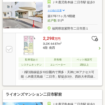
ＪＲ鹿児島本線 二日市駅 徒歩3
分
その他の交通
築37年11ヶ月/9階建
総戸数
51戸
福岡県筑紫野市二日市西１
2,298
万円
2
3LDK 64.87m
6階 南西
駐車場あり
所有権
ペット相談可
システムキッチン
エレベーター
2階以上
・2駅2路線徒歩10分圏内で博多・天神にWアクセス可
能（JR鹿児島線「二日市」駅徒歩3分、西鉄大牟田線
「紫」駅徒歩9分）・ペット飼育可能（犬猫合わせて2
匹まで、飼育細則あり）・6階南西向き住戸・安心の
オートロック付き・エレベーター付きマンション・
ライオンズマンション二日市駅前
3LDKのお部屋ながら和室を開放すると2LDKとしても
使用可能・料理をしながらご家族や友人との会話を楽
しめる、対面式キッチンが採用されています・身だし
ＪＲ鹿児島本線 二日市駅 徒歩3