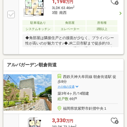
1,198
万円
2
3LDK 63.46m
3階 南西
駐車場あり
角部屋
所有権
システムキッチン
エレベーター
2階以上
◆角部屋は隣接住戸との接面が少なく、プライバシー
性が高いのが魅力です♪◆JR二日市駅まで徒歩約13
分！博多方面や鳥栖方面への通勤・通学アクセスが良
好です♪◆周辺は「二日市温泉」エリアで気軽に温泉
を楽しめます♪◆スーパーやドラッグストア、コンビ
アルバガーデン朝倉街道
ニ、ホームセンターなど日常生活に必要な施設が近隣
に揃っています♪◆天拝山や公園など自然に触れられ
るスポットも身近にあり人気のエリアです♪
西鉄天神大牟田線 朝倉街道駅 徒
歩8分
その他の交通
築3年4ヶ月/14階建
総戸数
69戸
福岡県筑紫野市針摺中央１
3,330
万円
2
2SLDK 73.14m