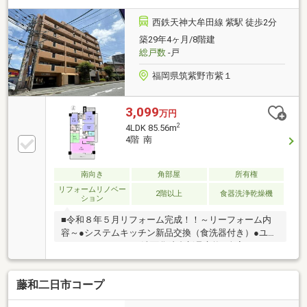
西鉄天神大牟田線 紫駅 徒歩2分
築29年4ヶ月/8階建
総戸数
-戸
福岡県筑紫野市紫１
3,099
万円
2
4LDK 85.56m
4階 南
南向き
角部屋
所有権
リフォームリノベー
2階以上
食器洗浄乾燥機
ション
■令和８年５月リフォーム完成！！～リーフォーム内
容～●システムキッチン新品交換（食洗器付き）●ユニ
ットバス・トイレ・洗面化粧台新品交換●全室クロス
貼替・フローリング全室上張り
藤和二日市コープ