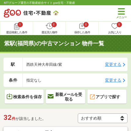
NTTグループ運営の不動産総合サイト goo住宅・不動産
1
0
0
0
最近検索した条件
最近見た物件
保存した条件
お気に入り
紫駅(福岡県)の中古マンション 物件一覧
駅
変更する
西鉄天神大牟田線/紫
条件
変更する
指定なし
新着メールを受
検索条件を保存
アプリで探す
取る
32
件
が該当しました。