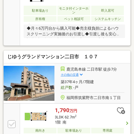
モニタ付インターホ
駐車場あり
即入居可
ン
所有権
ペット相談可
システムキッチン
◆月々6万円台から購入可能◆売主様負担によるハウ
スクリーニング実施後のお引渡し◆引渡し後も安心の
設備保証1年付き◆約16.9帖の広々LDK＋和室の使いや
すい間取り◆5階部分につき陽当たり・通風・眺望良
好◆ペット相談可能（規約の範囲内）◆西鉄二日市駅
じゆうグランドマンション二日市 １０７
徒歩9分、JR利用で博多方面へのアクセス良好◆イオ
ン二日市・レガネット徒歩圏内◆イオンモール筑紫
野・ゆめタウン筑紫野も利用しやすい住環境◆重厚感
鹿児島本線 二日市駅 徒歩7分
のあるエントランスと管理の行き届いた共用部分も魅
その他の交通
力◆室内状態良好。購入後のリフォーム費用を抑えて
築37年4ヶ月/7階建
新生活をスタートできます。
総戸数
-戸
福岡県筑紫野市二日市南１丁目
1,790
万円
2
3LDK 62.7m
1階 南
南向き
駐車場あり
専用庭