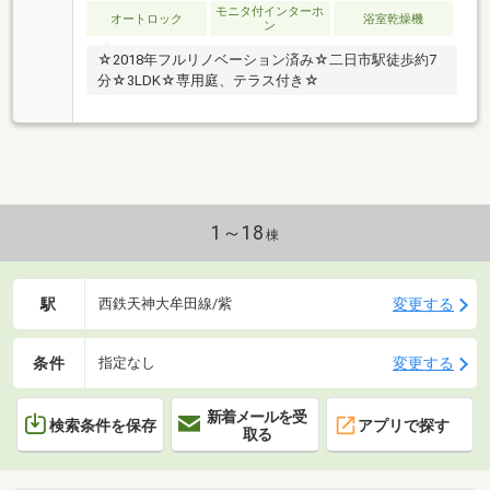
モニタ付インターホ
オートロック
浴室乾燥機
ン
☆2018年フルリノベーション済み☆二日市駅徒歩約7
分☆3LDK☆専用庭、テラス付き☆
1～18
棟
駅
変更する
西鉄天神大牟田線/紫
条件
変更する
指定なし
新着メールを受
検索条件を保存
アプリで探す
取る