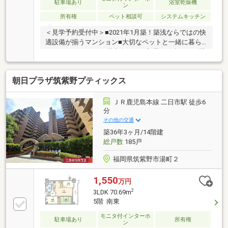
駐車場あり
浴室乾燥機
ン
所有権
ペット相談可
システムキッチン
＜見学予約受付中＞■2021年1月築！築浅ならではの快
適設備が揃うマンション■大切なペットと一緒に暮ら
せるマンション♪■13階東向きのお部屋で日当たり、眺
望ともに良好です■タイムズカーシェアモアナ二日市
まで徒歩7分、車を手放しても不便のない生活■ＪＲ
朝日プラザ筑紫野プティックス
「二日市駅」と西鉄「紫駅」のダブルアクセスで通勤
通学に便利■二日市小学校まで徒歩圏内で子育て世帯
に安心安全■徒歩圏内に生活施設が揃った暮らしに便
ＪＲ鹿児島本線 二日市駅 徒歩6
利な立地～ご来店について～ハウスマーケット筑紫野
分
店はJR二日市駅の目の前！駐車場はJR二日市駅のコイ
その他の交通
ンパーキングをご利用ください！駐車料金は弊社で精
築36年3ヶ月/14階建
算いたします(^^)/
総戸数
185戸
福岡県筑紫野市湯町２
1,550
万円
2
3LDK 70.69m
5階 南東
モニタ付インターホ
駐車場あり
所有権
ン