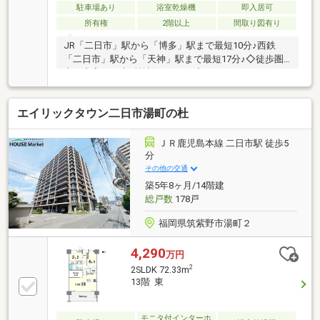
ねください！
駐車場あり
浴室乾燥機
即入居可
所有権
2階以上
間取り図有り
JR「二日市」駅から「博多」駅まで最短10分♪西鉄
「二日市」駅から「天神」駅まで最短17分♪◇徒歩圏
内に充実した生活施設あり！！◇エコロジー＆エコノ
ミーライフ♪環境に優しく、家計に優しい。賢く節約
できる工夫がちりばめられています！●エコジョーズ
エイリックタウン二日市湯町の杜
：ガス使用料料金が節約できる高効率給湯器●サーモ
バス ：お湯が冷めいくいダブル保温●超節水ECO5トイ
レ ：従来品の約69％節水できるトイレ●一括受電シス
ＪＲ鹿児島本線 二日市駅 徒歩5
テム ：マンション1棟単位で契約し、電気代を抑える
分
システム
その他の交通
築5年8ヶ月/14階建
総戸数
178戸
福岡県筑紫野市湯町２
4,290
万円
2
2SLDK 72.33m
13階 東
モニタ付インターホ