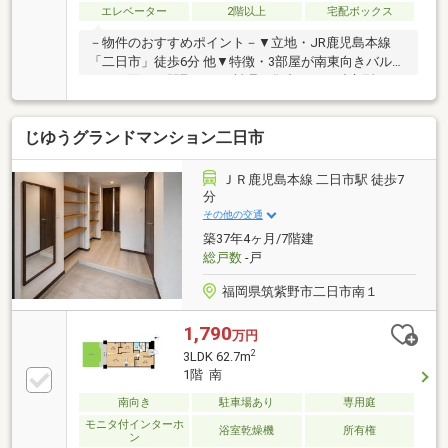
エレベーター
2階以上
宅配ボックス
－物件のおすすめポイント－▼立地・JR鹿児島本線
「二日市」徒歩6分 他▼特徴・3部屋が南東向きバルコ
ニーに面した間取り・お料理に集中できる独立型キッ
チン・和室はLDとの一体利用も可能・各洋室・和室に
収納スペースを設置・マンション内に共同の天然温泉
じゆうグランドマンション二日市
大浴場あり・エレベーター2基あり▼設備・TVモニタ
付インターホン・オートロック・宅配ボックス▼周辺
環境・マックスバリュエクスプレス二日市店 徒歩5分
ＪＲ鹿児島本線 二日市駅 徒歩7
(約340m)・二日市小学校 徒歩4分(約320m)■ ご希望の
分
住まい探しをお手伝いします ━━━━━・・・物件の
その他の交通
詳細・ご相談はお気軽にお問い合わせください。
築37年4ヶ月/7階建
総戸数
-戸
福岡県筑紫野市二日市南１
1,790
万円
2
3LDK 62.7m
1階 南
南向き
駐車場あり
専用庭
モニタ付インターホ
浴室乾燥機
所有権
ン