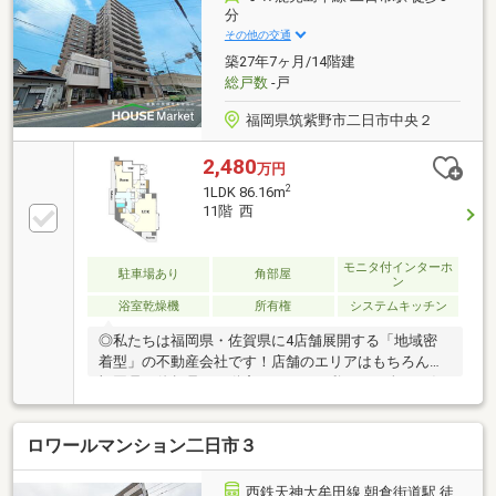
なみを整えやすい、三面鏡・シャワー付き洗面化粧台
分
です・6階部分につき、外部の視線が気になりくくプ
その他の交通
ライバシーにも配慮されます（眺望は永続的に保証さ
築27年7ヶ月/14階建
れるものではありません）
総戸数
-戸
福岡県筑紫野市二日市中央２
2,480
万円
2
1LDK 86.16m
11階 西
モニタ付インターホ
駐車場あり
角部屋
ン
浴室乾燥機
所有権
システムキッチン
◎私たちは福岡県・佐賀県に4店舗展開する「地域密
着型」の不動産会社です！店舗のエリアはもちろん、
福岡県・佐賀県の不動産のことなら私たちに全てお任
せください！！〈見学予約受付中〉■JR二日市駅（3
分）・紫駅（6分）のダブルアクセスで通勤通学に便
ロワールマンション二日市３
利♪■角部屋・2面バルコニーで日当たり風通し良好■二
日市小中学校まで徒歩圏内！■徒歩圏内に生活施設充
実の好立地■2018年フルリノベーション履歴あり※駐車
西鉄天神大牟田線 朝倉街道駅 徒