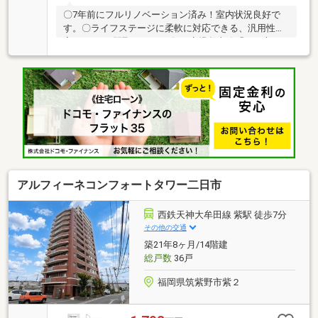
〇7年前にフルリノベーション済み！室内状況良好で
す。〇ライフステージに柔軟に対応できる、汎用性の
高い3LDKの間取りです。〇JR鹿児島本線「二日市」
駅徒歩約7分、西鉄バス「パープルプラザ前」徒歩約1
分！通勤・通学時間の短縮に直結し、生活全体のQOL
が向上します。〇専用庭があるためマンションであり
ながら戸建て感覚を実現♪〇二日市小徒歩10分、二日
市中徒歩約3分とお子様の通学も安心です。〇徒歩圏
内に「パープルプラザ」「マックスバリュー」「ドラ
ッグストアモリ」などがあり周辺環境充実してます。
◎土日祝のご来店・ご案内可能です！◎ご希望のお日
にちをお気軽にご相談ください♪
アルフィーネコンフォートタワー二日市
西鉄天神大牟田線 紫駅 徒歩7分
その他の交通
築21年8ヶ月/14階建
総戸数
36戸
福岡県筑紫野市紫２