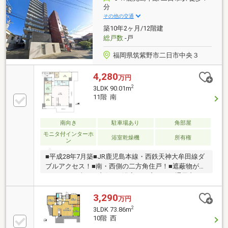
お気軽にご相談ください！お客様のマイホーム探しを
分
スタートからゴールまでお手伝いします
その他の交通
築10年2ヶ月/12階建
総戸数
-戸
福岡県筑紫野市二日市中央３
4,280
万円
2
3LDK 90.01m
11階 南
南向き
駐車場あり
角部屋
モニタ付インターホ
浴室乾燥機
所有権
ン
■平成28年7月築■JR鹿児島本線・西鉄天神大牟田線ダ
ブルアクセス！■南・西側の二方角住戸！■遮蔽物がな
いため、日当たり良好！■浴室にも窓があり通風良
好！■ペット飼育可（規約の範囲内）【周辺施設】・
小学校「筑紫野市立二日市小学校」まで610m 徒歩8
3,290
万円
分・中学校「筑紫野市立二日市中学校」まで790m 徒
2
3LDK 73.86m
歩10分・スーパー「マックスバリュエクスプレス二日
10階 西
市店」まで700m 徒歩9分詳細は担当までお気軽にお尋