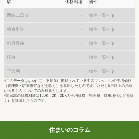
駅
価格相場
物件
西鉄二日市
-
物件一覧へ
朝倉街道
-
物件一覧へ
都府楼前
-
物件一覧へ
桜台
-
物件一覧へ
下大利
-
物件一覧へ
※このデータはgoo住宅・不動産に掲載されている中古マンションの平均価格
（管理費・駐車場代などを除く）を算出したものです。ただし5戸以上の掲載
があるものについてのみ対象とします。
※周辺駅の価格相場は1LDK・2K・2DKの平均価格（管理費・駐車場代などを除
く）を算出したものです。
住まいのコラム