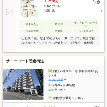
1,798
万円
2
3LDK 67.43m
10階 北
モニタ付インターホ
駐車場あり
角部屋
ン
浴室乾燥機
所有権
ペット相談可
〇西鉄「紫」駅まで徒歩7分、JR「二日市」駅まで徒
歩8分のダブルアクセスが魅力♪〇10階部分・角部屋に
つき、陽当たり・通風・眺望良好です♪〇コンビニま
で徒歩2分、マルキョウまで徒歩8分と、毎日の生活に
便利な住環境♪〇小学校まで徒歩4分で子育て世帯にも
サニーコート朝倉街道
おすすめです♪
西鉄天神大牟田線 朝倉街道駅 徒
歩7分
その他の交通
築36年9ヶ月/8階建
総戸数
32戸
福岡県筑紫野市石崎２