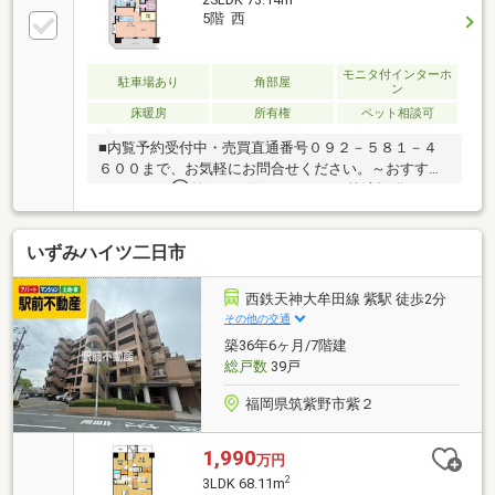
5階 西
モニタ付インターホ
駐車場あり
角部屋
ン
床暖房
所有権
ペット相談可
■内覧予約受付中・売買直通番号０９２－５８１－４
６００まで、お気軽にお問合せください。～おすすめ
ポイント～①贅沢な３面バルコニーと快適設備バルコ
ニーは便利な水栓付き！リビングには床暖房付き。②
在宅ワークに最適な「専用書斎（２．６帖）」と豊富
いずみハイツ二日市
な収納間取りは２ＬＤＫ＋２．６帖の書斎！ウォーク
インクローゼットをはじめ、各所に豊富な収納スペー
スを完備。③愛犬・愛猫と暮らせる大切な家族の一員
西鉄天神大牟田線 紫駅 徒歩2分
であるペットと一緒に、安心してお引越しいただけま
その他の交通
す。④Wアクセス可能の好立地西鉄「朝倉街道」駅と
築36年6ヶ月/7階建
ＪＲ「天拝山」駅が利用可能。⑤買い物施設がすぐ身
総戸数
39戸
近に大型商業施設「ゆめタウン筑紫野」が徒歩圏内！
福岡県筑紫野市紫２
1,990
万円
2
3LDK 68.11m