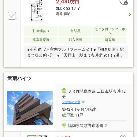
2,480
万円
2
3LDK 82.17m
5階 南西
モニタ付インターホ
駐車場あり
角部屋
ン
浴室乾燥機
即入居可
所有権
●令和8年7月室内フルリフォーム済！●「朝倉街道」駅
まで徒歩約7分！●「天拝山」駅まで徒歩約9分！2沿線
利用可能！●床面積82.17ｍ2！3ＬＤＫ！ＬＤＫは約19
帖！●8階建て5階部分の角部屋！眺望・通風ともに良
好！●南西向き！日当り良好！●約3.1帖のファミリー
武蔵ハイツ
クローゼットあり！●空室につきいつでも内覧可能！
ＪＲ鹿児島本線 二日市駅 徒歩13
分
その他の交通
築42年1ヶ月/7階建
総戸数
11戸
福岡県筑紫野市湯町２