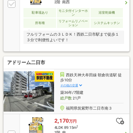
2階 南西
モニタ付インターホ
駐車場あり
浴室乾燥機
ン
リフォームリノベー
所有権
システムキッチン
ション
フルリフォームの３ＬＤＫ！西鉄二日市駅まで徒歩１
３分で利便性よいです！
アドリーム二日市
西鉄天神大牟田線 朝倉街道駅 徒
歩10分
その他の交通
築36年/7階建
総戸数
21戸
福岡県筑紫野市二日市南３
2,170
万円
2
4LDK 89.15m
2階 南