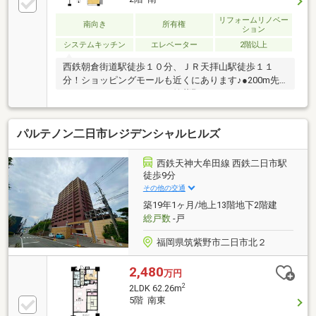
リフォームリノベー
南向き
所有権
ション
システムキッチン
エレベーター
2階以上
西鉄朝倉街道駅徒歩１０分、ＪＲ天拝山駅徒歩１１
分！ショッピングモールも近くにあります♪●200m先
にマルキョウがあります！筑紫野イオンまで1kmでお
買い物には困りません♪●西鉄朝倉街道駅、JR天拝山駅
のダブルアクセス！●近隣駐車場1台確保済み！2台目
パルテノン二日市レジデンシャルヒルズ
もご相談ください。●ゆったり4LDKの間取り。洋室3
つが独立しておりプライベート空間の確保できます
ね！●2026年2月リフォーム完了！新品の設備をぜひご
西鉄天神大牟田線 西鉄二日市駅
覧ください。●病院、スーパー、ドラッグストア、シ
徒歩9分
ョッピングモール、市役所など生活に必要な施設は徒
その他の交通
歩で完結しますね！
築19年1ヶ月/地上13階地下2階建
総戸数
-戸
福岡県筑紫野市二日市北２
2,480
万円
2
2LDK 62.26m
5階 南東