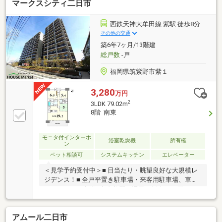
マークスシティ二日市
西鉄天神大牟田線 紫駅 徒歩8分
その他の交通
築6年7ヶ月/13階建
総戸数
-戸
福岡県筑紫野市紫１
3,280
万円
2
3LDK 79.02m
8階 南東
モニタ付インターホ
浴室乾燥機
所有権
ン
ペット相談可
システムキッチン
エレベーター
＜見学予約受付中＞■ 日当たり・眺望良好な大規模レ
ジデンス！■ 全戸平置き駐車場・来客用駐車場、車寄
せスペースも完備■室内美麗！通風・採光にも優れた
お部屋■家族が自然と集う約19.2帖の開放感あるLDK■
ペット飼育可（規約あり／1住戸2匹まで）■ライブラ
アムール二日市
リーラウンジ・キッズルーム・スタディルームなど共