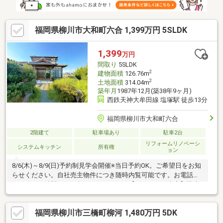
福岡県柳川市大和町六合 1,399万円 5SLDK
1,399
万円
間取り
5SLDK
2
建物面積
126.76m
2
土地面積
314.04m
築年月
1987年12月(築38年9ヶ月)
西鉄天神大牟田線 塩塚駅 徒歩13分
福岡県柳川市大和町六合
2階建て
駐車場あり
駐車2台
リフォームリノベーシ
システムキッチン
所有権
ョン
8/6(木)～8/9(日)予約制見学会開催※当日予約OK。ご希望日をお知
らせください。自社売主物件につき随時内覧可能です。お電話か
メールでご希望日をお知らせください。【リフォーム内容】駐車
場拡張、外壁塗装、植栽剪定、庭木伐採システムキッチン交換、
ユニットバス交換、トイレ交換、洗面化粧台交換【おすすめポイ
福岡県柳川市三橋町柳河 1,480万円 5DK
ント】・本物件は条件により住宅ローン減税が適用されます。・
雨漏り、構造上主要な部分の欠陥や・腐食、給排水管の故障や漏