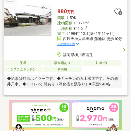
980
万円
間取り
5DK
2
建物面積
130.71m
2
土地面積
841.6m
築年月
1984年10月(築41年11ヶ月)
西鉄天神大牟田線 蒲池駅 徒歩10分
その他の交通
福岡県柳川市蒲生
平屋
駐車場あり
駐車3台
システムキッチン
所有権
◆給湯は灯油ボイラーです。◆キッチンのみ上水道です。その他
井戸水。◆トイレ2ヶ所あり（浄化槽と汲取り）■洋室9.45帖・物
置部分（昭和59年築）■DK8.5帖・和室6帖×2ヶ所・8帖・洋室4.5
帖・水回り部分（平成10年増築）