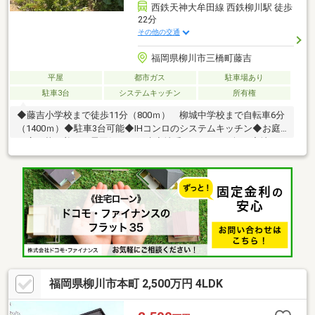
西鉄天神大牟田線 西鉄柳川駅 徒歩
22分
その他の交通
福岡県柳川市三橋町藤吉
平屋
都市ガス
駐車場あり
駐車3台
システムキッチン
所有権
◆藤吉小学校まで徒歩11分（800ｍ） 柳城中学校まで自転車6分
（1400ｍ）◆駐車3台可能◆IHコンロのシステムキッチン◆お庭
も広く落ち着いた雰囲気の一戸建◆地番：421-1（22坪）宅地も
売買対象となります 車庫：未登記 一部井戸水あり
福岡県柳川市本町 2,500万円 4LDK