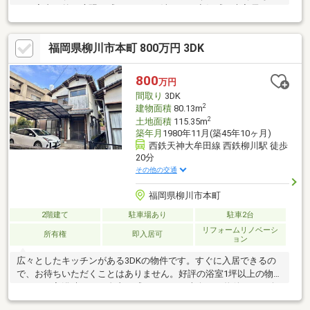
ら、室内は外の喧騒を感じさせない清々しい空気感。未入居だか
らこそ味わえる「自分たちが最初の住人になる」という高揚感
を、中町で手に入れませんか。
福岡県柳川市本町 800万円 3DK
800
万円
間取り
3DK
2
建物面積
80.13m
2
土地面積
115.35m
築年月
1980年11月(築45年10ヶ月)
西鉄天神大牟田線 西鉄柳川駅 徒歩
20分
その他の交通
福岡県柳川市本町
2階建て
駐車場あり
駐車2台
リフォームリノベーシ
所有権
即入居可
ョン
広々としたキッチンがある3DKの物件です。すぐに入居できるの
で、お待ちいただくことはありません。好評の浴室1坪以上の物件
なので、入浴時にも不自由を感じません。南向きの物件のご紹介
です。追い焚き機能で冷めたお湯も温め直せます。