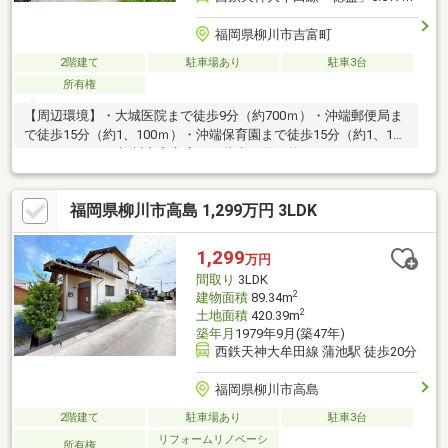
福岡県柳川市吉富町
2階建て
駐車場あり
駐車3台
所有権
【周辺環境】・大城医院まで徒歩9分（約700ｍ）・沖端郵便局ま
で徒歩15分（約1、100ｍ）・沖端保育園まで徒歩15分（約1、100
ｍ）・ローソン 柳川上宮永店まで徒歩19分（約1、400ｍ）・ツル
ハドラッグ 柳川下宮永店まで徒歩20分（約1、500ｍ）・マルキョ
ウ 柳川店まで徒歩21分（約1、500ｍ）
福岡県柳川市高島 1,299万円 3LDK
1,299
万円
間取り
3LDK
2
建物面積
89.34m
2
土地面積
420.39m
築年月
1979年9月(築47年)
西鉄天神大牟田線 蒲池駅 徒歩20分
福岡県柳川市高島
2階建て
駐車場あり
駐車3台
リフォームリノベーシ
所有権