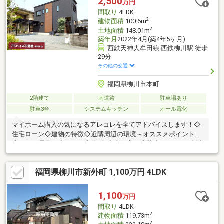
2,500
万円
間取り
4LDK
2
建物面積
100.6m
2
土地面積
148.01m
築年月
2022年4月(築4年5ヶ月)
西鉄天神大牟田線 西鉄柳川駅 徒歩
29分
その他の交通
福岡県柳川市本町
2階建て
南道路
駐車場あり
駐車3台
システムキッチン
オール電化
マイホーム購入の気になるアレコレを全てアドバイスします！◇
住宅ローン◇建物の特徴◇近隣周辺の環境～オススメポイント～
◇オール電化で省エネ！◇築3年中古住宅！◇駐車スペース3台以
上あります！◇太陽光発電５．５ｋｗｈ付き！◇キッチンに床暖
房があります！頭金やローンでお悩みの方も是非お気軽にお問合
福岡県柳川市新外町 1,100万円 4LDK
せ下さい！初期費用や税金の気になる内容も疑問が無くなるよう
に専任のスタッフがしっかりサポートさせて頂きます！
1,100
万円
間取り
4LDK
2
建物面積
119.73m
2