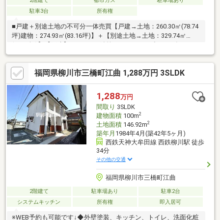
2階建て
都市ガス
駐車場あり
駐車3台
所有権
■戸建＋別途土地の不可分一体売買【戸建→土地：260.30㎡(78.74
坪)建物：274.93㎡(83.16坪)】＋【別途土地→土地：329.74㎡
(99.74坪)】【戸建】■5SLDK／鉄筋コンクリート造■2024年8月：
風呂リフォーム済（ユニットバス交換）【別途土地】■現況更地
で車庫、倉庫有り／複数台駐車可能（車種による）
福岡県柳川市三橋町江曲 1,288万円 3SLDK
1,288
万円
間取り
3SLDK
2
建物面積
100m
2
土地面積
146.92m
築年月
1984年4月(築42年5ヶ月)
西鉄天神大牟田線 西鉄柳川駅 徒歩
34分
その他の交通
福岡県柳川市三橋町江曲
2階建て
駐車場あり
駐車2台
システムキッチン
所有権
即入居可
※WEB予約も可能です↓◆外壁塗装、キッチン、トイレ、洗面化粧