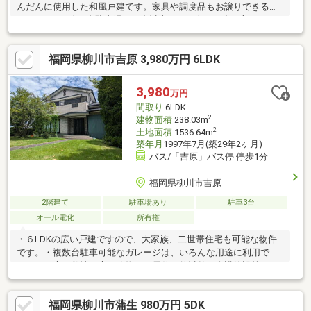
んだんに使用した和風戸建です。家具や調度品もお譲りできるも
のがあります(^^♪◆駐車場１０台以上可！（車種や停め方により
ます） 別棟でガレージ車庫があります。◆部屋数が多いので人
数が多いご家族や二世帯住宅にもおすすめです♪◆大規模な内装
福岡県柳川市吉原 3,980万円 6LDK
リフォーム歴があります(^^) 家計に優しいオール電化住宅です。
◆立派な庭石のあるお庭があります。家庭菜園や庭を楽しみたい
方におすすめ！◆陽当たりの良いサンルームや広縁もあります。
3,980
万円
◆小学校、保育園、スーパー、病院もすぐ近くです♪◆川下りや
間取り
6LDK
観光名所も多い注目エリア「柳川」に住んでみませんか？
2
建物面積
238.03m
2
土地面積
1536.64m
築年月
1997年7月(築29年2ヶ月)
バス/「吉原」バス停 停歩1分
福岡県柳川市吉原
2階建て
駐車場あり
駐車3台
オール電化
所有権
・６LDKの広い戸建ですので、大家族、二世帯住宅も可能な物件
です。・複数台駐車可能なガレージは、いろんな用途に利用でき
ます。・広い敷地に広い建物は、居住目的以外、介護施設等にも
利用も可能です。・内見ご希望の際は事前のご予約が必要です。
福岡県柳川市蒲生 980万円 5DK