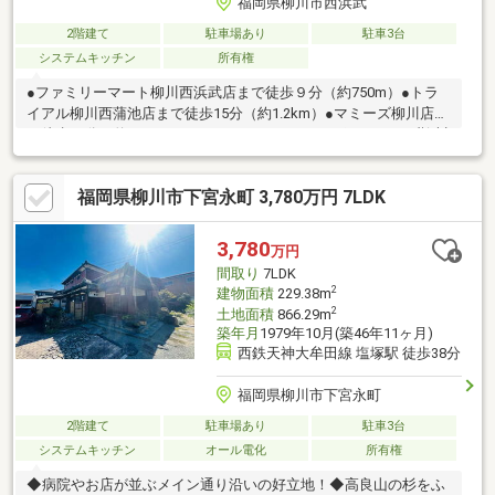
福岡県柳川市西浜武
2階建て
駐車場あり
駐車3台
システムキッチン
所有権
●ファミリーマート柳川西浜武店まで徒歩９分（約750m）●トラ
イアル柳川西蒲池店まで徒歩15分（約1.2km）●マミーズ柳川店ま
で徒歩19分（約1.6km）●アクセス・ジャパンスポーツクラブ柳川
まで徒歩９分（約750m）※接道要件が整っていない為、再建築不
可。※未登記増築部分あり（納戸・土間）。※敷地内に第三者所有
福岡県柳川市下宮永町 3,780万円 7LDK
の倉庫あり。※本物件への進入路は狭く、普通車の進入ができま
せん。
3,780
万円
間取り
7LDK
2
建物面積
229.38m
2
土地面積
866.29m
築年月
1979年10月(築46年11ヶ月)
西鉄天神大牟田線 塩塚駅 徒歩38分
福岡県柳川市下宮永町
2階建て
駐車場あり
駐車3台
システムキッチン
オール電化
所有権
◆病院やお店が並ぶメイン通り沿いの好立地！◆高良山の杉をふ