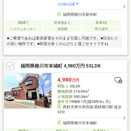
その他の交通
福岡県柳川市新外町
2階建て
駐車場あり
駐車2台
システムキッチン
所有権
即入居可
■ご希望であれば家具家電をそのまま引渡し可能です。■日当たり
の良い物件です。■和室が多くのんびりと過ごせそうですね
福岡県柳川市本城町 4,980万円 5SLDK
4,980
万円
間取り
5SLDK
2
建物面積
274.93m
2
土地面積
590.04m
築年月
1998年1月(築28年8ヶ月)
西鉄天神大牟田線 西鉄柳川駅 徒歩
33分
福岡県柳川市本城町