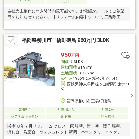
ョン
自社売主物件につき随時内覧可能です。お電話かメールでご希望
日をお知らせください。【リフォーム内容】シロアリ工防除工
事、クリーニング、鍵交換、雨漏り点検、設備点検●耐震補強工
事予定駐車場拡張、屋根塗装、外壁塗装、植栽剪定、庭木伐採シ
ステムキッチン交換、ユニットバス交換、トイレ交換、洗面化粧
福岡県柳川市三橋町磯鳥 960万円 3LDK
台交換給湯器交換、インターホン設置、火災警報器設置、照明器
具交換【おすすめポイント】・シロアリ防除工事施工後5年間保
証。・お客様に合わせたローンの組み方や金融機関をご提案。住
960
万円
宅ローンが初めての方でもお気軽にご相談ください。
間取り
3LDK
2
建物面積
81.97m
2
土地面積
164.62m
築年月
1986年2月(築40年7ヶ月)
西鉄天神大牟田線 矢加部駅 徒歩21
分
福岡県柳川市三橋町磯鳥
2階建て
駐車場あり
駐車2台
システムキッチン
所有権
即入居可
[令和８年７月リフォーム]クロス・床 張替、畳・襖・障子 張替、
流し台・洗面台・ウォシュレット 新調、ハウスクリーニング、外
壁塗装、外構整備