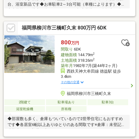
台、浴室新品です◆お車駐車2～3台可能（車種によります）◆藤
吉小学校まで徒歩22分（1600ｍ）・三橋中学校まで自転車13分
（3400ｍ）◆スーパーまるまつまで車で2分で買い物便利◆リビ
ング広々18.8帖
福岡県柳川市三橋町久末 800万円 6DK
800
万円
間取り
6DK
2
建物面積
144.79m
2
土地面積
318.26m
築年月
1982年7月(築44年2ヶ月)
西鉄天神大牟田線 徳益駅 徒歩
3.4km
その他の交通
福岡県柳川市三橋町久末
2階建て
駐車場あり
駐車3台
浴室乾燥機
所有権
◆部屋数も多く、倉庫もついているので2世帯住宅にもおすすめ
です◆各居室6帖以上ありゆとりのある間取です※倉庫：未登記、
現状渡し、一部井戸水あり