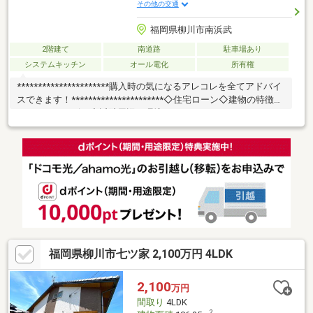
その他の交通
福岡県柳川市南浜武
2階建て
南道路
駐車場あり
システムキッチン
オール電化
所有権
**********************購入時の気になるアレコレを全てアドバイ
スできます！**********************◇住宅ローン◇建物の特徴◇
アフターサービス◇近隣周辺の環境*****************～オススメ
ポイント～*****************◆日本家屋の２階建て住宅◆10LDK
で施設としても利用可◆静かな環境の住宅街◆リフォームなくて
も綺麗に保たれています◆庭を堪能したい方にもオススメ
福岡県柳川市七ツ家 2,100万円 4LDK
2,100
万円
間取り
4LDK
2