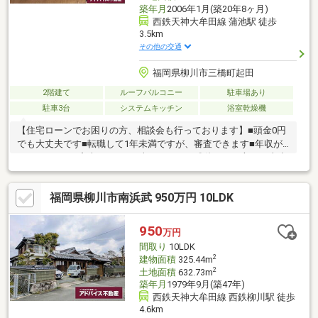
築年月
2006年1月(築20年8ヶ月)
西鉄天神大牟田線 蒲池駅 徒歩
3.5km
その他の交通
福岡県柳川市三橋町起田
2階建て
ルーフバルコニー
駐車場あり
駐車3台
システムキッチン
浴室乾燥機
【住宅ローンでお困りの方、相談会も行っております】■頭金0円
でも大丈夫です■転職して1年未満ですが、審査できます■年収が
210万円～でも審査できます■車のローンの残債がある方でも大丈
夫■自営業でも家は買えます■シングルマザーでも家は買えます■
他の不動産屋で審査を断れても1度相談してください初めてのマイ
福岡県柳川市南浜武 950万円 10LDK
ホーム探しでお得情報お教え致します・不動産購入時にかかる税
金・住宅ローンの控除と手続き・諸経費のご説明※住宅ローンア
ドバイザーが丁寧に貴方様のマイホーム実現を幅広くサポート致
950
万円
します！まだ借入が残っている方・すでに持家をお持ちの方、ど
間取り
10LDK
んな事でもご相談下さい！
2
建物面積
325.44m
2
土地面積
632.73m
築年月
1979年9月(築47年)
西鉄天神大牟田線 西鉄柳川駅 徒歩
4.6km