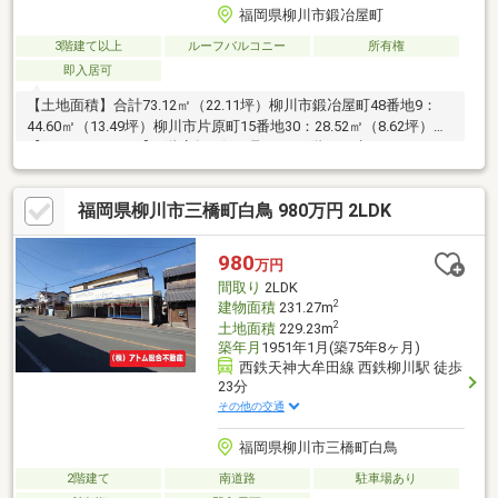
福岡県柳川市鍛冶屋町
3階建て以上
ルーフバルコニー
所有権
即入居可
【土地面積】合計73.12㎡（22.11坪）柳川市鍛冶屋町48番地9：
44.60㎡（13.49坪）柳川市片原町15番地30：28.52㎡（8.62坪）
【トイレについて】1階店舗：汲み取り2～3階：下水
福岡県柳川市三橋町白鳥 980万円 2LDK
980
万円
間取り
2LDK
2
建物面積
231.27m
2
土地面積
229.23m
築年月
1951年1月(築75年8ヶ月)
西鉄天神大牟田線 西鉄柳川駅 徒歩
23分
その他の交通
福岡県柳川市三橋町白鳥
2階建て
南道路
駐車場あり