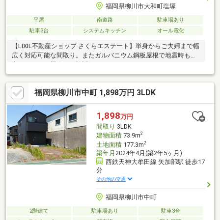
福岡県柳川市大和町塩塚
平屋
南道路
駐車場あり
駐車3台
システムキッチン
オール電化
【LIXIL不動産ショップ さくらエステート】単身からご夫婦まで幅
広く対応可能な間取り。またガルバニウム鋼板屋根で地震時も安
心。ぜひこの機会にご検討ください！
福岡県柳川市中町 1,898万円 3LDK
1,898
万円
間取り
3LDK
2
建物面積
73.9m
2
土地面積
177.3m
築年月
2024年4月(築2年5ヶ月)
西鉄天神大牟田線 矢加部駅 徒歩17
分
その他の交通
福岡県柳川市中町
2階建て
駐車場あり
駐車3台