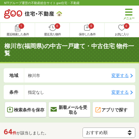
NTTグループ運営の不動産総合サイト goo住宅・不動産
1
0
0
0
最近検索した条件
最近見た物件
保存した条件
お気に入り
柳川市(福岡県)の中古一戸建て・中古住宅 物件一
覧
地域
変更する
柳川市
条件
変更する
指定なし
新着メールを受
検索条件を保存
アプリで探す
取る
64
件
が該当しました。