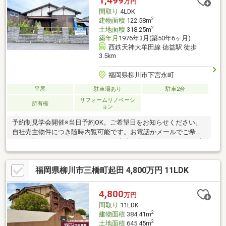
1,499
万円
間取り
4LDK
2
建物面積
122.58m
2
土地面積
318.25m
築年月
1976年3月(築50年6ヶ月)
西鉄天神大牟田線 徳益駅 徒歩
3.5km
福岡県柳川市下宮永町
平屋
駐車場あり
駐車2台
リフォームリノベーシ
所有権
ョン
予約制見学会開催※当日予約OK。ご希望日をお知らせください。
自社売主物件につき随時内覧可能です。お電話かメールでご希望
日をお知らせください。シロアリ工防除工事、クリーニング、鍵
交換、雨漏り点検、設備点検【周辺施設】・柳川市立東宮永小学
校まで約240ｍ（徒歩約3分）・柳川市立柳城中学校まで約2100ｍ
福岡県柳川市三橋町起田 4,800万円 11LDK
（徒歩約27分/自転車約11分）・マルキョウ柳川店様まで約700ｍ
（徒歩約9ｍ/車約2分）・セブンイレブン柳川下宮永町店様まで約
950ｍ（徒歩約12分/車約2分）
4,800
万円
間取り
11LDK
2
建物面積
384.41m
2
土地面積
645.45m