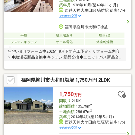
築年月
1976年10月(築49年11ヶ月)
西鉄天神大牟田線 徳益駅 徒歩17分
その他の交通
福岡県柳川市大和町徳益
平屋
駐車場あり
駐車2台
システムキッチン
オール電化
浴室乾燥機
ただいまリフォーム中2026年9月下旬完工予定＜リフォーム内容
＞◆給湯器新品交換◆キッチン:新品交換◆ユニットバス新品交換
◆洗面化粧台新品交換◆トイレ：便器新品交換、床クッションフ
ロア張替え◆全室：壁・天井クロス貼り替え◆洋室：床フロアタ
イル貼り◆和室：畳表替え◆玄関ドア鍵交換◆室内クリーニング
福岡県柳川市大和町塩塚 1,750万円 2LDK
◆白蟻防除工事◆駐車場増設工事◆外壁塗装
1,750
万円
間取り
2LDK
2
建物面積
105.79m
2
土地面積
286.67m
築年月
2014年4月(築12年5ヶ月)
西鉄天神大牟田線 塩塚駅 徒歩17分
その他の交通