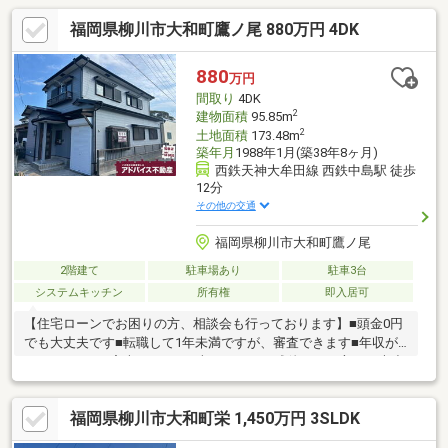
福岡県柳川市大和町鷹ノ尾 880万円 4DK
880
万円
間取り
4DK
2
建物面積
95.85m
2
土地面積
173.48m
築年月
1988年1月(築38年8ヶ月)
西鉄天神大牟田線 西鉄中島駅 徒歩
12分
その他の交通
福岡県柳川市大和町鷹ノ尾
2階建て
駐車場あり
駐車3台
システムキッチン
所有権
即入居可
【住宅ローンでお困りの方、相談会も行っております】■頭金0円
でも大丈夫です■転職して1年未満ですが、審査できます■年収が
210万円～でも審査できます■車のローンの残債がある方でも大丈
夫■自営業でも家は買えます■シングルマザーでも家は買えます■
他の不動産屋で審査を断れても1度相談してください初めてのマイ
福岡県柳川市大和町栄 1,450万円 3SLDK
ホーム探しでお得情報お教え致します・不動産購入時にかかる税
金・住宅ローンの控除と手続き・諸経費のご説明※住宅ローンア