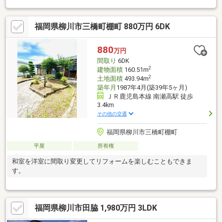
福岡県柳川市三橋町棚町 880万円 6DK
880
万円
間取り
6DK
2
建物面積
160.51m
2
土地面積
493.94m
築年月
1987年4月(築39年5ヶ月)
ＪＲ鹿児島本線 南瀬高駅 徒歩
3.4km
その他の交通
福岡県柳川市三橋町棚町
平屋
所有権
和室を洋室に間取り変更してリフォームを楽しむこともできま
す。
福岡県柳川市田脇 1,980万円 3LDK