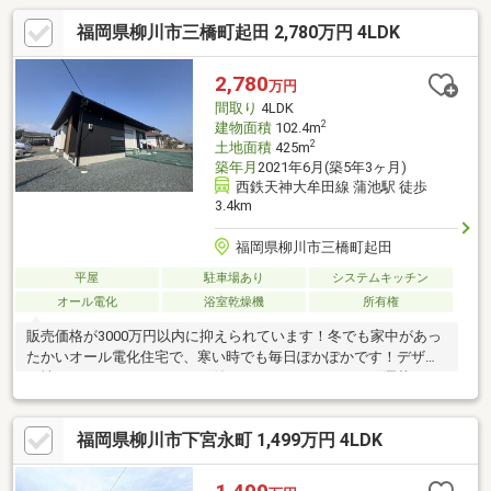
福岡県柳川市三橋町起田 2,780万円 4LDK
2,780
万円
間取り
4LDK
2
建物面積
102.4m
2
土地面積
425m
築年月
2021年6月(築5年3ヶ月)
西鉄天神大牟田線 蒲池駅 徒歩
3.4km
福岡県柳川市三橋町起田
平屋
駐車場あり
システムキッチン
オール電化
浴室乾燥機
所有権
販売価格が3000万円以内に抑えられています！冬でも家中があっ
たかいオール電化住宅で、寒い時でも毎日ぽかぽかです！デザイ
ン性のあるシステムキッチン付きなので、キッチンがお洒落なス
ペースになっています！お引っ越しの際は玄関ホールが綺麗な場
所を選ぶ方が良いです！子供がのびのび走り回れる4LDKの物件は
福岡県柳川市下宮永町 1,499万円 4LDK
こちらです！クローゼットが3ヶ所あります！日中でなくても洗濯
物を干せるため日中は忙しいという人にもおすすめな、浴室乾燥
機付きの物件です(^_^)