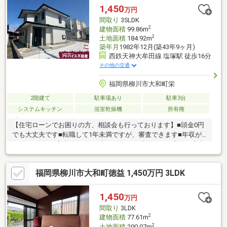
ドバイザーが丁寧に貴方様のマイホーム実現を幅広くサポート致
1,450
万円
します！まだ借入が残っている方・すでに持家をお持ちの方、ど
間取り
3SLDK
んな事でもご相談下さい！
2
建物面積
99.86m
2
土地面積
184.92m
築年月
1982年12月(築43年9ヶ月)
西鉄天神大牟田線 塩塚駅 徒歩16分
その他の交通
福岡県柳川市大和町栄
2階建て
駐車場あり
駐車3台
システムキッチン
浴室乾燥機
所有権
【住宅ローンでお困りの方、相談会も行っております】■頭金0円
でも大丈夫です■転職して1年未満ですが、審査できます■年収が
210万円～でも審査できます■車のローンの残債がある方でも大丈
夫■自営業でも家は買えます■シングルマザーでも家は買えます■
他の不動産屋で審査を断れても1度相談してください初めてのマイ
福岡県柳川市大和町徳益 1,450万円 3LDK
ホーム探しでお得情報お教え致します・不動産購入時にかかる税
金・住宅ローンの控除と手続き・諸経費のご説明※住宅ローンア
ドバイザーが丁寧に貴方様のマイホーム実現を幅広くサポート致
1,450
万円
します！まだ借入が残っている方・すでに持家をお持ちの方、ど
間取り
3LDK
んな事でもご相談下さい！
2
建物面積
77.61m
2
土地面積
290.07m