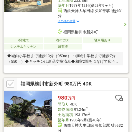
土地面積
233.18m
築年月
1973年12月(築52年9ヶ月)
西鉄天神大牟田線 矢加部駅 徒歩31
分
その他の交通
福岡県柳川市新外町
2階建て
都市ガス
駐車場あり
システムキッチン
所有権
◆城内小学校まで徒歩13分（950ｍ）・柳城中学校まで徒歩7分
（550ｍ）◆キッチンは新品交換済み◆和室2間をつなげて広々と
お使いいただけます。◆各居室に収納スペースあります
福岡県柳川市新外町 980万円 4DK
980
万円
間取り
4DK
2
建物面積
91.24m
2
土地面積
193.17m
築年月
1986年9月(築40年)
西鉄天神大牟田線 矢加部駅 徒歩32
分