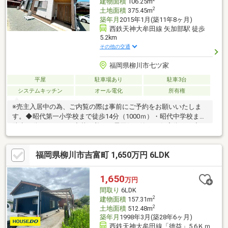
建物面積
106.25m
2
土地面積
375.45m
築年月
2015年1月(築11年8ヶ月)
西鉄天神大牟田線 矢加部駅 徒歩
5.2km
その他の交通
福岡県柳川市七ツ家
平屋
駐車場あり
駐車3台
システムキッチン
オール電化
所有権
※売主入居中の為、ご内覧の際は事前にご予約をお願いいたしま
す。◆昭代第一小学校まで徒歩14分（1000ｍ）・昭代中学校まで
徒歩22分（1600ｍ）◆落ち着いた雰囲気の静かな住宅街です◆お
車4～5台駐車可能です
福岡県柳川市吉富町 1,650万円 6LDK
1,650
万円
間取り
6LDK
2
建物面積
157.31m
2
土地面積
512.48m
築年月
1998年3月(築28年6ヶ月)
西鉄天神大牟田線「徳益」5.6Ｋｍ