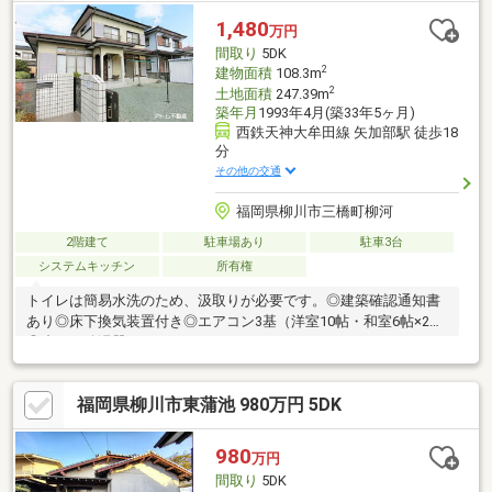
水についてお引渡しより２年間保証。・シロアリ防除工事施工後5
1,480
万円
年間保証。
間取り
5DK
2
建物面積
108.3m
2
土地面積
247.39m
築年月
1993年4月(築33年5ヶ月)
西鉄天神大牟田線 矢加部駅 徒歩18
分
その他の交通
福岡県柳川市三橋町柳河
2階建て
駐車場あり
駐車3台
システムキッチン
所有権
トイレは簡易水洗のため、汲取りが必要です。◎建築確認通知書
あり◎床下換気装置付き◎エアコン3基（洋室10帖・和室6帖×2）
◎省エネ給湯器
福岡県柳川市東蒲池 980万円 5DK
980
万円
間取り
5DK