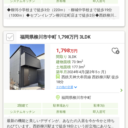
システムキッチン
所有権
即入居可
◆柳河小学校まで徒歩3分（220ｍ）・柳城中学校まで徒歩19分
（1300ｍ）◆セブンイレブン柳川辻町店まで徒歩2分◆西鉄柳川
駅まで自転車で8分◆西鉄ストアレガネットまで車で4分◆未入居
物件だから新品の水回りで新生活を始められます
福岡県柳川市中町 1,798万円 3LDK
1,798
万円
間取り
3LDK
2
建物面積
73.9m
2
土地面積
177.3m
築年月
2024年4月(築2年5ヶ月)
西鉄天神大牟田線 西鉄柳川駅 徒歩
18分
その他の交通
福岡県柳川市中町
2階建て
駐車場あり
駐車3台
システムキッチン
所有権
即入居可
最新の機能と美しいデザインが、あなたの入居を今か今かと待ち
わびています。西鉄柳川駅まで徒歩18分という好立地にありなが