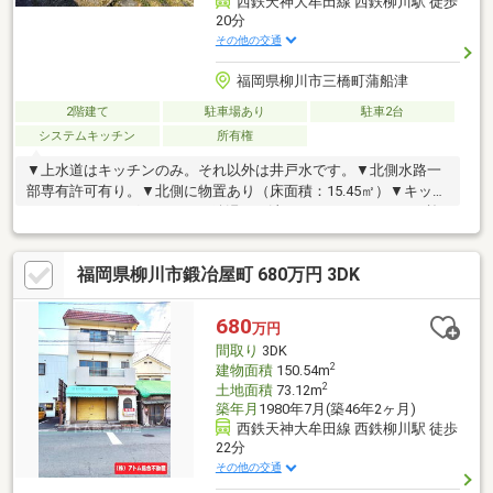
西鉄天神大牟田線 西鉄柳川駅 徒歩
20分
その他の交通
福岡県柳川市三橋町蒲船津
2階建て
駐車場あり
駐車2台
システムキッチン
所有権
▼上水道はキッチンのみ。それ以外は井戸水です。▼北側水路一
部専有許可有り。▼北側に物置あり（床面積：15.45㎡）▼キッチ
ンはIHクッキングヒーター、給湯は石油です。セキスイハイム施
工の軽量鉄骨造のお家です。玄関は親子ドアで広め。ガラススリ
ット入りのドアは、日中明るく、夜は外へ漏れる内玄関の灯りが
福岡県柳川市鍛冶屋町 680万円 3DK
温かく、家族や来客を迎え入れてくれます。大きめの収納やニッ
チも素敵な玄関♪キッチンの収納は十分に有り、IHクッキングヒー
ターでお料理後のお手入れも楽です！広めの洗面・浴室も快適♪2
680
万円
間続きの和室に広縁は落ち着いた雰囲気で、人が集まる時も使え
間取り
3DK
ますね。
2
建物面積
150.54m
2
土地面積
73.12m
築年月
1980年7月(築46年2ヶ月)
西鉄天神大牟田線 西鉄柳川駅 徒歩
22分
その他の交通