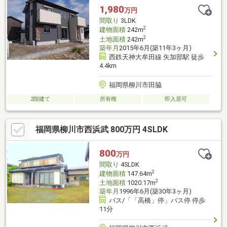
1,980
万円
間取り
3LDK
2
建物面積
242m
2
土地面積
242m
築年月
2015年6月(築11年3ヶ月)
西鉄天神大牟田線 矢加部駅 徒歩
4.4km
福岡県柳川市田脇
2階建て
所有権
即入居可
福岡県柳川市西浜武 800万円 4SLDK
800
万円
間取り
4SLDK
2
建物面積
147.64m
2
土地面積
1020.17m
築年月
1996年6月(築30年3ヶ月)
バス/「「高橋」停」バス停 停歩
11分