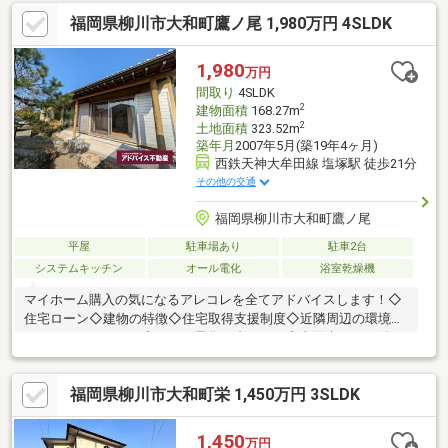
福岡県柳川市大和町鷹ノ尾 1,980万円 4SLDK
1,980
万円
間取り
4SLDK
2
建物面積
168.27m
2
土地面積
323.52m
築年月
2007年5月(築19年4ヶ月)
西鉄天神大牟田線 塩塚駅 徒歩21分
その他の交通
福岡県柳川市大和町鷹ノ尾
平屋
駐車場あり
駐車2台
システムキッチン
オール電化
浴室乾燥機
マイホーム購入の気になるアレコレを全てアドバイスします！◇
住宅ローン◇建物の特徴◇住宅取得支援制度◇近隣周辺の環境～
オススメポイント～◇オール電化で省エネ！◇太陽光パネル付
き！◇和風の平家！収納豊富！◇シャッター付き駐車スペース有
り！◇買い物施設徒歩圏内！◇ゆったり落ち着く広々和室！◇お
福岡県柳川市大和町栄 1,450万円 3SLDK
庭には物置があります！頭金やローンでお悩みの方も是非お気軽
にお問合せ下さい！初期費用や税金の気になる内容も疑問が無く
なるように専任のスタッフがしっかりサポートさせて頂きます！
1,450
万円