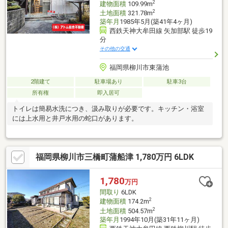
2
建物面積
109.99m
2
土地面積
321.78m
築年月
1985年5月(築41年4ヶ月)
西鉄天神大牟田線 矢加部駅 徒歩19
分
その他の交通
福岡県柳川市東蒲池
2階建て
駐車場あり
駐車3台
所有権
即入居可
トイレは簡易水洗につき、汲み取りが必要です。キッチン・浴室
には上水用と井戸水用の蛇口があります。
福岡県柳川市三橋町蒲船津 1,780万円 6LDK
1,780
万円
間取り
6LDK
2
建物面積
174.2m
2
土地面積
504.57m
築年月
1994年10月(築31年11ヶ月)