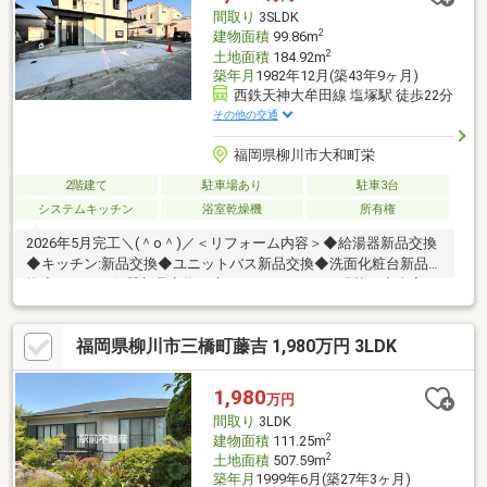
間取り
3SLDK
2
建物面積
99.86m
2
土地面積
184.92m
築年月
1982年12月(築43年9ヶ月)
西鉄天神大牟田線 塩塚駅 徒歩22分
その他の交通
福岡県柳川市大和町栄
2階建て
駐車場あり
駐車3台
システムキッチン
浴室乾燥機
所有権
2026年5月完工＼(＾o＾)／＜リフォーム内容＞◆給湯器新品交換
◆キッチン:新品交換◆ユニットバス新品交換◆洗面化粧台新品交
換◆トイレ：便器新品交換、床クッションフロア張替え◆全室：
壁・天井クロス貼り替え◆洋室：床フロアタイル張◆玄関ドア新
品交換◆室内クリーニング◆白蟻防除工事◆外壁・屋根塗装◆駐
福岡県柳川市三橋町藤吉 1,980万円 3LDK
車場拡張工事
1,980
万円
間取り
3LDK
2
建物面積
111.25m
2
土地面積
507.59m
築年月
1999年6月(築27年3ヶ月)