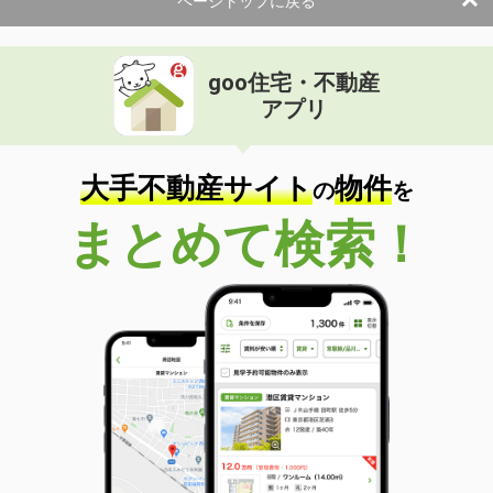
ページトップに戻る
goo住宅・不動産
アプリ
大手不動産サイト
物件
の
を
まとめて検索！