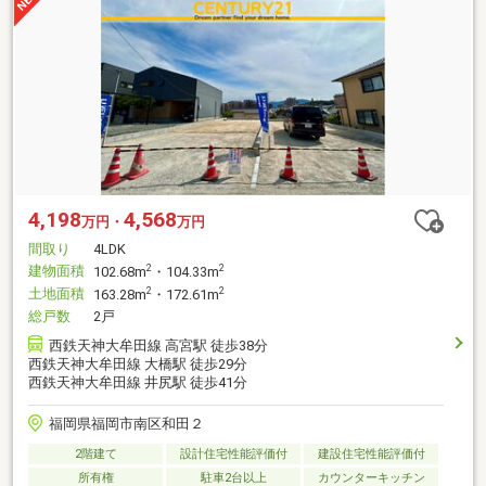
4,198
4,568
万円・
万円
間取り
4LDK
建物面積
2
2
102.68m
・104.33m
土地面積
2
2
163.28m
・172.61m
総戸数
2戸
西鉄天神大牟田線 高宮駅 徒歩38分
西鉄天神大牟田線 大橋駅 徒歩29分
西鉄天神大牟田線 井尻駅 徒歩41分
福岡県福岡市南区和田２
2階建て
設計住宅性能評価付
建設住宅性能評価付
所有権
駐車2台以上
カウンターキッチン