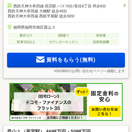
西鉄天神大牟田線 高宮駅 バス15分/長住6丁目 停歩6分
西鉄天神大牟田線 大橋駅 徒歩45分
西鉄天神大牟田線 西鉄平尾駅 徒歩50分
福岡県福岡市南区皿山３
都市ガス
2階建て
所有権
駐車2台以上
カウンターキッチン
浴室乾燥機
資料をもらう(無料)
※SUUMOのお問い合わせページへ移動します
皿山１（高宮駅） 4698万円・5098万円