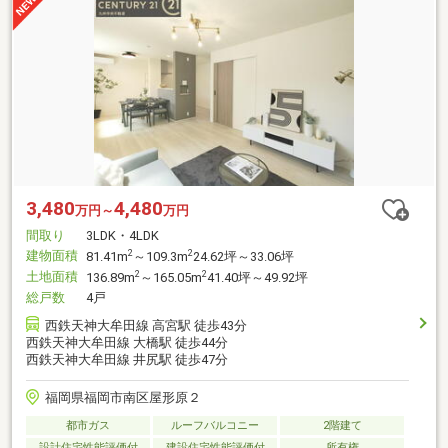
3,480
4,480
万円～
万円
間取り
3LDK・4LDK
建物面積
2
2
81.41m
～109.3m
24.62坪～33.06坪
土地面積
2
2
136.89m
～165.05m
41.40坪～49.92坪
総戸数
4戸
西鉄天神大牟田線 高宮駅 徒歩43分
西鉄天神大牟田線 大橋駅 徒歩44分
西鉄天神大牟田線 井尻駅 徒歩47分
福岡県福岡市南区屋形原２
都市ガス
ルーフバルコニー
2階建て
設計住宅性能評価付
建設住宅性能評価付
所有権