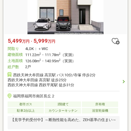
5,499
5,999
万円・
万円
間取り
4LDK：＋WIC
建物面積
2
2
111.22m
・111.78m
（実測）
土地面積
2
2
126.08m
・140.95m
（実測）
総戸数
2戸
西鉄天神大牟田線 高宮駅 バス10分/寺塚 停歩2分
西鉄天神大牟田線 高宮駅 徒歩25分
西鉄天神大牟田線 西鉄平尾駅 徒歩31分
福岡県福岡市南区長丘２
都市ガス
2階建て
所有権
駐車2台以上
カウンターキッチン
浴室乾燥機
【見学予約受付中】～断熱性能を高めた、ZEH基準の住まい～