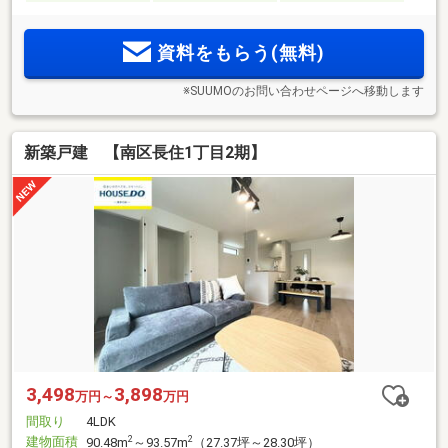
資料をもらう(無料)
※SUUMOのお問い合わせページへ移動します
新築戸建 【南区長住1丁目2期】
3,498
3,898
万円～
万円
間取り
4LDK
建物面積
2
2
90.48m
～93.57m
（27.37坪～28.30坪）