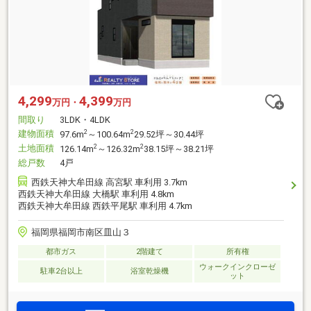
4,299
4,399
万円・
万円
間取り
3LDK・4LDK
建物面積
2
2
97.6m
～100.64m
29.52坪～30.44坪
土地面積
2
2
126.14m
～126.32m
38.15坪～38.21坪
総戸数
4戸
西鉄天神大牟田線 高宮駅 車利用 3.7km
西鉄天神大牟田線 大橋駅 車利用 4.8km
西鉄天神大牟田線 西鉄平尾駅 車利用 4.7km
福岡県福岡市南区皿山３
都市ガス
2階建て
所有権
ウォークインクローゼ
駐車2台以上
浴室乾燥機
ット