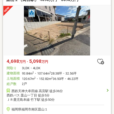
4,698
5,098
万円・
万円
間取り
3LDK・4LDK
建物面積
2
2
93.84m
・107.64m
28.38坪・32.56坪
土地面積
2
2
120.67m
・152.82m
36.50坪・46.22坪
総戸数
2戸
西鉄天神大牟田線 高宮駅 徒歩36分
西鉄バス 皿山一丁目 徒歩5分
ＪＲ鹿児島本線 竹下駅 徒歩50分
福岡県福岡市南区皿山１