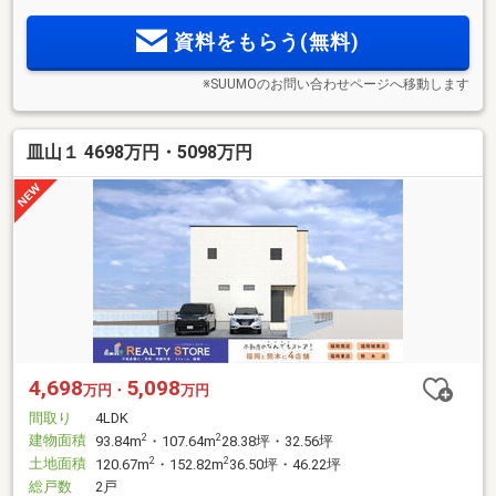
資料をもらう(無料)
※SUUMOのお問い合わせページへ移動します
皿山１ 4698万円・5098万円
4,698
5,098
万円・
万円
間取り
4LDK
建物面積
2
2
93.84m
・107.64m
28.38坪・32.56坪
土地面積
2
2
120.67m
・152.82m
36.50坪・46.22坪
総戸数
2戸