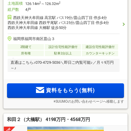
土地面積
2
2
126.14m
～126.32m
総戸数
4戸
西鉄天神大牟田線 高宮駅 バス19分/皿山四丁目 停歩4分
西鉄天神大牟田線 西鉄平尾駅 バス25分/皿山四丁目 停歩4分
西鉄天神大牟田線 大橋駅 徒歩50分
福岡県福岡市南区皿山３
2階建て
設計住宅性能評価付
建設住宅性能評価付
所有権
駐車2台以上
カウンターキッチン
直通はこちら♪070-4729-5036＼即日ご内覧可能♪／月々9万円
～♪
資料をもらう(無料)
※SUUMOのお問い合わせページへ移動します
和田２（大橋駅） 4198万円・4568万円