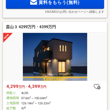
資料をもらう(無料)
※SUUMOのお問い合わせページへ移動します
皿山３ 4299万円・4399万円
4,299
4,399
万円・
万円
間取り
4LDK
建物面積
2
2
97.6m
～100.64m
土地面積
2
2
126.14m
～126.32m
総戸数
4戸