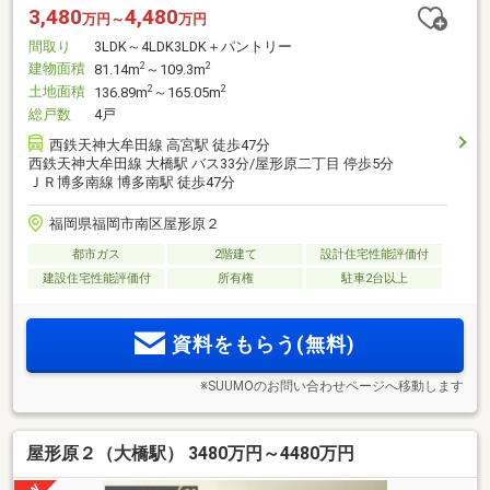
3,480
4,480
万円～
万円
間取り
3LDK～4LDK3LDK＋パントリー
建物面積
2
2
81.14m
～109.3m
土地面積
2
2
136.89m
～165.05m
総戸数
4戸
西鉄天神大牟田線 高宮駅 徒歩47分
西鉄天神大牟田線 大橋駅 バス33分/屋形原二丁目 停歩5分
ＪＲ博多南線 博多南駅 徒歩47分
福岡県福岡市南区屋形原２
都市ガス
2階建て
設計住宅性能評価付
建設住宅性能評価付
所有権
駐車2台以上
資料をもらう(無料)
※SUUMOのお問い合わせページへ移動します
屋形原２（大橋駅） 3480万円～4480万円