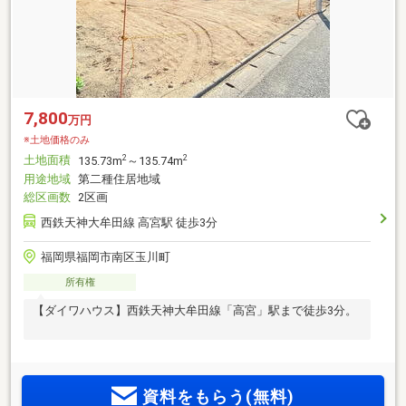
7,800
万円
※土地価格のみ
土地面積
2
2
135.73m
～135.74m
用途地域
第二種住居地域
総区画数
2区画
西鉄天神大牟田線 高宮駅 徒歩3分
福岡県福岡市南区玉川町
所有権
【ダイワハウス】西鉄天神大牟田線「高宮」駅まで徒歩3分。
資料をもらう(無料)