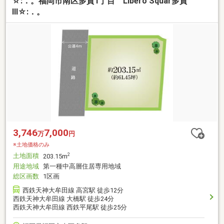
☆:．。福岡市南区多賀1丁目 Libero Squar多賀
Ⅲ☆:．。
3,746
7,000
万
円
※土地価格のみ
土地面積
2
203.15m
用途地域
第一種中高層住居専用地域
総区画数
1区画
西鉄天神大牟田線 高宮駅 徒歩12分
西鉄天神大牟田線 大橋駅 徒歩24分
西鉄天神大牟田線 西鉄平尾駅 徒歩25分