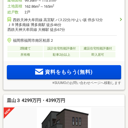
建物面積
99.36m
～115.51m
土地面積
2
2
162.86m
～165m
総戸数
2戸
西鉄天神大牟田線 高宮駅 バス22分/やよい坂 停歩12分
ＪＲ博多南線 博多南駅 徒歩46分
西鉄天神大牟田線 大橋駅 徒歩67分
福岡県福岡市南区柏原２
2階建て
設計住宅性能評価付
建設住宅性能評価付
所有権
駐車2台以上
即入居可
資料をもらう(無料)
※SUUMOのお問い合わせページへ移動します
皿山３ 4299万円・4399万円