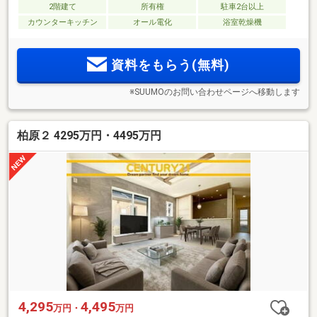
2階建て
所有権
駐車2台以上
カウンターキッチン
オール電化
浴室乾燥機
資料をもらう(無料)
※SUUMOのお問い合わせページへ移動します
柏原２ 4295万円・4495万円
4,295
4,495
万円・
万円