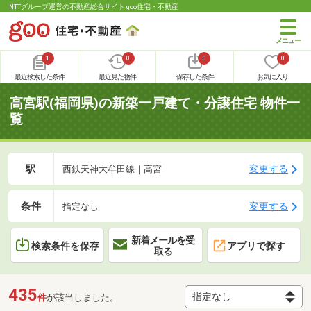
NTTグループ運営の不動産総合サイト goo住宅・不動産
1
0
0
0
最近検索した条件
最近見た物件
保存した条件
お気に入り
高宮駅(福岡県)の新築一戸建て・分譲住宅 物件一
覧
駅
変更する
西鉄天神大牟田線｜高宮
条件
変更する
指定なし
新着メールを受
検索条件を保存
アプリで探す
取る
435
件
が該当しました。