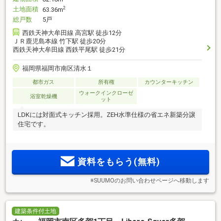
土地面積
2
63.36m
総戸数
5戸
西鉄天神大牟田線 高宮駅 徒歩12分
ＪＲ鹿児島本線 竹下駅 徒歩20分
西鉄天神大牟田線 西鉄平尾駅 徒歩21分
福岡県福岡市南区清水１
都市ガス
所有権
カウンターキッチン
ウォークインクローゼ
浴室乾燥機
ット
LDKには対面式キッチン採用。ZEH水準仕様の省エネ新築分譲
住宅です。
資料をもらう(無料)
※SUUMOのお問い合わせページへ移動します
建築条件付土地