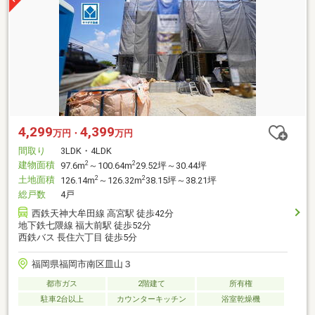
4,299
4,399
万円・
万円
間取り
3LDK・4LDK
建物面積
2
2
97.6m
～100.64m
29.52坪～30.44坪
土地面積
2
2
126.14m
～126.32m
38.15坪～38.21坪
総戸数
4戸
西鉄天神大牟田線 高宮駅 徒歩42分
地下鉄七隈線 福大前駅 徒歩52分
西鉄バス 長住六丁目 徒歩5分
福岡県福岡市南区皿山３
都市ガス
2階建て
所有権
駐車2台以上
カウンターキッチン
浴室乾燥機