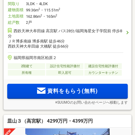
間取り
3LDK・4LDK
建物面積
2
2
99.36m
・115.51m
土地面積
2
2
162.86m
・165m
総戸数
2戸
西鉄天神大牟田線 高宮駅 バス28分/福岡海星女子学院前 停歩8
分
ＪＲ博多南線 博多南駅 徒歩46分
西鉄天神大牟田線 大橋駅 徒歩66分
福岡県福岡市南区柏原２
2階建て
設計住宅性能評価付
建設住宅性能評価付
所有権
即入居可
カウンターキッチン
資料をもらう(無料)
※SUUMOのお問い合わせページへ移動します
皿山３（高宮駅） 4299万円・4399万円