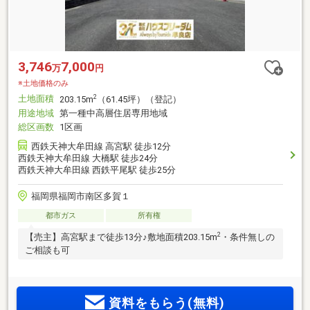
3,746
7,000
万
円
※土地価格のみ
土地面積
2
203.15m
（61.45坪）（登記）
用途地域
第一種中高層住居専用地域
総区画数
1区画
西鉄天神大牟田線 高宮駅 徒歩12分
西鉄天神大牟田線 大橋駅 徒歩24分
西鉄天神大牟田線 西鉄平尾駅 徒歩25分
福岡県福岡市南区多賀１
都市ガス
所有権
2
【売主】高宮駅まで徒歩13分♪敷地面積203.15m
・条件無しの
ご相談も可
資料をもらう(無料)