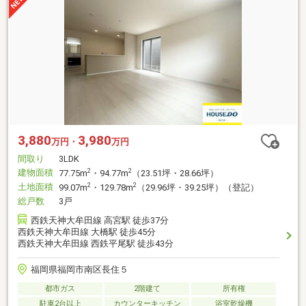
3,880
3,980
万円・
万円
間取り
3LDK
建物面積
2
2
77.75m
・94.77m
（23.51坪・28.66坪）
土地面積
2
2
99.07m
・129.78m
（29.96坪・39.25坪）（登記）
総戸数
3戸
西鉄天神大牟田線 高宮駅 徒歩37分
西鉄天神大牟田線 大橋駅 徒歩45分
西鉄天神大牟田線 西鉄平尾駅 徒歩43分
福岡県福岡市南区長住５
都市ガス
2階建て
所有権
駐車2台以上
カウンターキッチン
浴室乾燥機