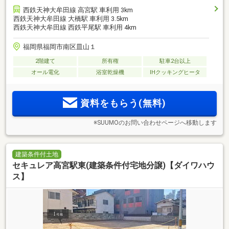
西鉄天神大牟田線 高宮駅 車利用 3km
西鉄天神大牟田線 大橋駅 車利用 3.5km
西鉄天神大牟田線 西鉄平尾駅 車利用 4km
福岡県福岡市南区皿山１
2階建て
所有権
駐車2台以上
オール電化
浴室乾燥機
IHクッキングヒータ
資料をもらう(無料)
※SUUMOのお問い合わせページへ移動します
建築条件付土地
セキュレア高宮駅東(建築条件付宅地分譲)【ダイワハウ
ス】