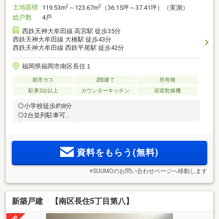
土地面積
2
2
119.53m
～123.67m
（36.15坪～37.41坪）（実測）
総戸数
4戸
西鉄天神大牟田線 高宮駅 徒歩35分
西鉄天神大牟田線 大橋駅 徒歩43分
西鉄天神大牟田線 西鉄平尾駅 徒歩42分
福岡県福岡市南区長住１
都市ガス
2階建て
所有権
駐車2台以上
カウンターキッチン
浴室乾燥機
◎小学校徒歩約8分
◎2台並列駐車可
◎パントリー、WIC有♪
資料をもらう(無料)
※SUUMOのお問い合わせページへ移動します
新築戸建 【南区長住5丁目第八】