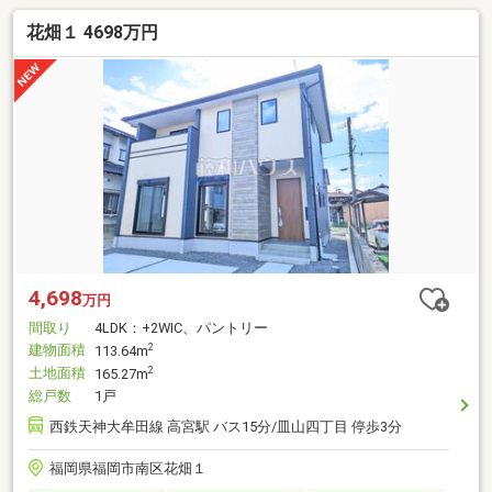
花畑１ 4698万円
4,698
万円
間取り
4LDK：+2WIC、パントリー
建物面積
2
113.64m
土地面積
2
165.27m
総戸数
1戸
西鉄天神大牟田線 高宮駅 バス15分/皿山四丁目 停歩3分
福岡県福岡市南区花畑１