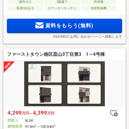
都市ガス
2階建て
所有権
駐車2台以上
カウンターキッチン
浴室乾燥機
資料をもらう(無料)
※SUUMOのお問い合わせページへ移動します
ファーストタウン南区皿山3丁目第3 1～4号棟
4,299
4,399
万円～
万円
間取り
4LDK
建物面積
2
2
97.6m
～100.64m