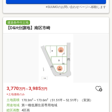
※SUUMOのお問い合わせページへ移動します
建築条件付土地
【D&H分譲地】南区市崎
3,770
3,985
万円～
万円
※土地価格のみ
土地面積
2
2
170.3m
～173.6m
（51.51坪～52.51坪）（実測）
用途地域
第一種低層住居専用地域
総区画数
4区画