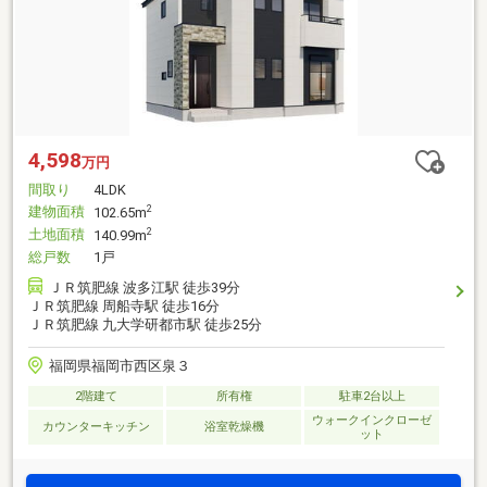
4,598
万円
間取り
4LDK
建物面積
2
102.65m
土地面積
2
140.99m
総戸数
1戸
ＪＲ筑肥線 波多江駅 徒歩39分
ＪＲ筑肥線 周船寺駅 徒歩16分
ＪＲ筑肥線 九大学研都市駅 徒歩25分
福岡県福岡市西区泉３
2階建て
所有権
駐車2台以上
ウォークインクローゼ
カウンターキッチン
浴室乾燥機
ット