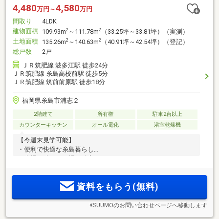
4,480
4,580
万円～
万円
間取り
4LDK
建物面積
2
2
109.93m
～111.78m
（33.25坪～33.81坪）（実測）
土地面積
2
2
135.26m
～140.63m
（40.91坪～42.54坪）（登記）
総戸数
2戸
ＪＲ筑肥線 波多江駅 徒歩24分
ＪＲ筑肥線 糸島高校前駅 徒歩5分
ＪＲ筑肥線 筑前前原駅 徒歩18分
福岡県糸島市浦志２
2階建て
所有権
駐車2台以上
カウンターキッチン
オール電化
浴室乾燥機
【今週末見学可能】
・便利で快適な糸島暮らし
・来場日時がその場で確定！
資料をもらう(無料)
※SUUMOのお問い合わせページへ移動します