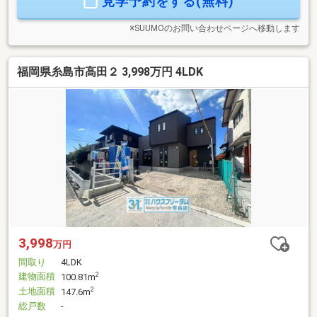
見学予約をする(無料)
ローンに不安がある方や、過去に審査が難しかった方も、無
理のない進め方を一緒に考えていきますので、お気軽にご相
談ください♪
※SUUMOのお問い合わせページへ移動します
福岡県糸島市高田２ 3,998万円 4LDK
3,998
万円
間取り
4LDK
建物面積
2
100.81m
土地面積
2
147.6m
総戸数
-