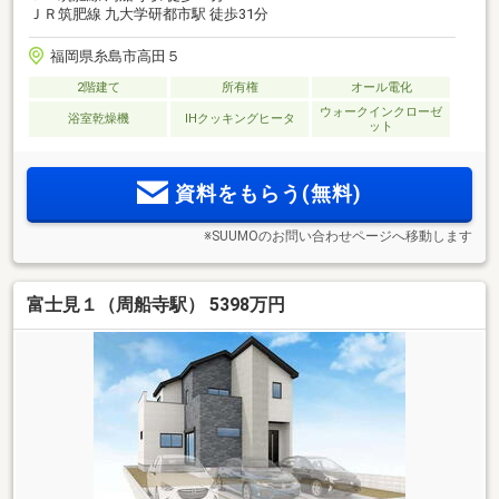
ＪＲ筑肥線 九大学研都市駅 徒歩31分
福岡県糸島市高田５
2階建て
所有権
オール電化
ウォークインクローゼ
浴室乾燥機
IHクッキングヒータ
ット
資料をもらう(無料)
※SUUMOのお問い合わせページへ移動します
富士見１（周船寺駅） 5398万円