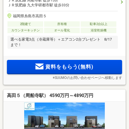
ＪＲ筑肥線 周船寺駅 徒歩15分
ＪＲ筑肥線 九大学研都市駅 徒歩33分
福岡県糸島市高田５
2階建て
所有権
駐車2台以上
カウンターキッチン
オール電化
浴室乾燥機
選べる家電3点（冷蔵庫等）＋エアコン2台プレゼント 8/17
まで！
資料をもらう(無料)
※SUUMOのお問い合わせページへ移動します
高田５（周船寺駅） 4590万円～4890万円