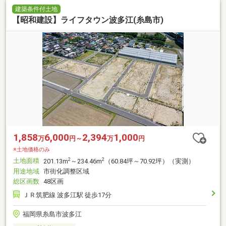
建築条件付土地
【昭和建設】ライフタウン波多江(糸島市)
1,858
6,000
2,394
1,000
万
円～
万
円
※土地価格のみ
土地面積
2
2
201.13m
～234.46m
（60.84坪～70.92坪）（実測）
用途地域
市街化調整区域
総区画数
48区画
ＪＲ筑肥線 波多江駅 徒歩17分
福岡県糸島市波多江