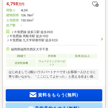
4,798
万円
間取り
4LDK
建物面積
2
106.78m
土地面積
2
150.93m
総戸数
-
ＪＲ筑肥線 波多江駅 徒歩26分
ＪＲ筑肥線 周船寺駅 徒歩10分
ＪＲ筑肥線 九大学研都市駅 徒歩32分
福岡県福岡市西区大字千里
2階建て
所有権
駐車2台以上
ウォークインクローゼ
浴室乾燥機
ット
はじめまして♪(株)ハウスパートナーです♪お客様一人ひとりに
寄り添いながら、「ここにしてよかった」と思える住まい探
しをお手伝いしています♪物件探しからご契約まで、無理のな
いペースでしっかりサポートいたします♪☆良いところだけで
なく、気になる点もしっかりご説明☆丁寧で分かりやすいご
資料をもらう(無料)
案内を心がけています☆ご購入後のアフターフォローも安心
です♪＼当日のご見学も大歓迎です♪／事前にご予約いただけ
れば、夜間や定休日のご案内にも柔軟に対応いたします♪住宅