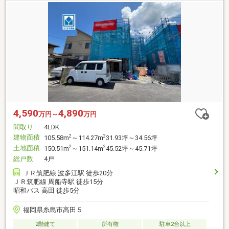
4,590
4,890
万円～
万円
間取り
4LDK
建物面積
2
2
105.58m
～114.27m
31.93坪～34.56坪
土地面積
2
2
150.51m
～151.14m
45.52坪～45.71坪
総戸数
4戸
ＪＲ筑肥線 波多江駅 徒歩20分
ＪＲ筑肥線 周船寺駅 徒歩15分
昭和バス 高田 徒歩5分
福岡県糸島市高田５
2階建て
所有権
駐車2台以上