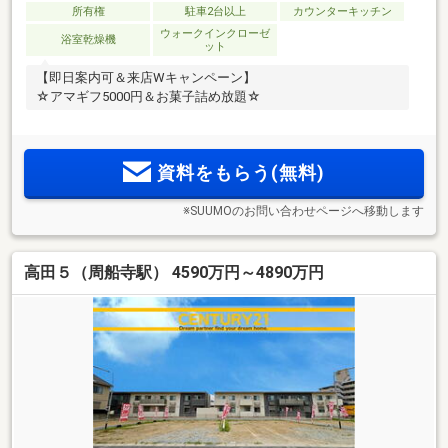
所有権
駐車2台以上
カウンターキッチン
ウォークインクローゼ
浴室乾燥機
ット
【即日案内可＆来店Wキャンペーン】
☆アマギフ5000円＆お菓子詰め放題☆
資料をもらう(無料)
※SUUMOのお問い合わせページへ移動します
高田５（周船寺駅） 4590万円～4890万円