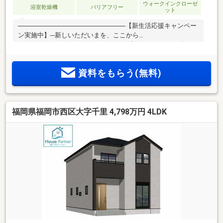
ウォークインクローゼ
浴室乾燥機
バリアフリー
ット
────────────────────────【新生活応援キャンペー
ン実施中】─新しいただいまを、ここから
─────────────────────────新しいおうちでの毎日
を「おかげさま」が応援！■来場＆アンケート回答：QUOカー
ド5000円分※ ■ご成約：JCBギフトカード8.5万円分※（家具・
資料をもらう(無料)
家電の購入に♪）さらに期間限定の「特別成約キャンペーン」
もご用意！追加特典の条件や内容は、下部の【物件概要・詳
細】欄内（諸費用）に記載しております。ご検討の際はぜひ
ご覧下さい！※QUOカードは8月末までのご内覧、ギフトカー
福岡県福岡市西区大字千里 4,798万円 4LDK
ドは9月末までのご成約が条件となります。