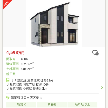
4,598
万円
間取り
4LDK
建物面積
2
102.65m
土地面積
2
140.99m
総戸数
-
ＪＲ筑肥線 波多江駅 徒歩28分
ＪＲ筑肥線 周船寺駅 徒歩10分
ＪＲ筑肥線 今宿駅 徒歩3.9km
福岡県福岡市西区泉３
2階建て
所有権
駐車2台以上