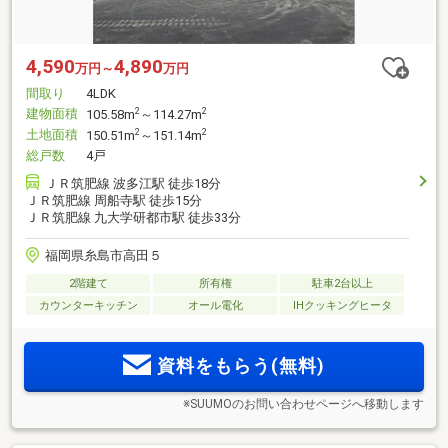
4,590
4,890
万円～
万円
間取り
4LDK
建物面積
2
2
105.58m
～114.27m
土地面積
2
2
150.51m
～151.14m
総戸数
4戸
ＪＲ筑肥線 波多江駅 徒歩18分
ＪＲ筑肥線 周船寺駅 徒歩15分
ＪＲ筑肥線 九大学研都市駅 徒歩33分
福岡県糸島市高田５
2階建て
所有権
駐車2台以上
カウンターキッチン
オール電化
IHクッキングヒータ
資料をもらう(無料)
※SUUMOのお問い合わせページへ移動します