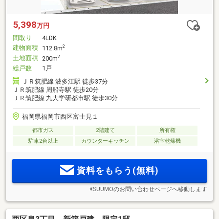
5,398
万円
間取り
4LDK
建物面積
2
112.8m
土地面積
2
200m
総戸数
1戸
ＪＲ筑肥線 波多江駅 徒歩37分
ＪＲ筑肥線 周船寺駅 徒歩20分
ＪＲ筑肥線 九大学研都市駅 徒歩30分
福岡県福岡市西区富士見１
都市ガス
2階建て
所有権
駐車2台以上
カウンターキッチン
浴室乾燥機
資料をもらう(無料)
※SUUMOのお問い合わせページへ移動します