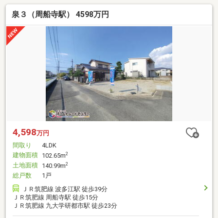
泉３（周船寺駅） 4598万円
4,598
万円
間取り
4LDK
建物面積
2
102.65m
土地面積
2
140.99m
総戸数
1戸
ＪＲ筑肥線 波多江駅 徒歩39分
ＪＲ筑肥線 周船寺駅 徒歩15分
ＪＲ筑肥線 九大学研都市駅 徒歩23分