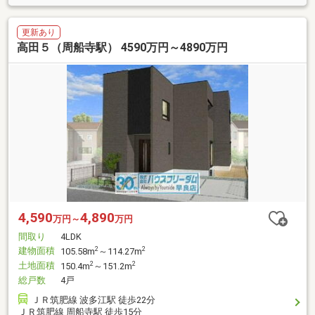
更新あり
高田５（周船寺駅） 4590万円～4890万円
4,590
4,890
万円～
万円
間取り
4LDK
建物面積
2
2
105.58m
～114.27m
土地面積
2
2
150.4m
～151.2m
総戸数
4戸
ＪＲ筑肥線 波多江駅 徒歩22分
ＪＲ筑肥線 周船寺駅 徒歩15分