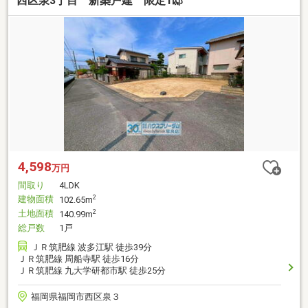
西区泉3丁目 新築戸建 限定1邸
4,598
万円
間取り
4LDK
建物面積
2
102.65m
土地面積
2
140.99m
総戸数
1戸
ＪＲ筑肥線 波多江駅 徒歩39分
ＪＲ筑肥線 周船寺駅 徒歩16分
ＪＲ筑肥線 九大学研都市駅 徒歩25分
福岡県福岡市西区泉３