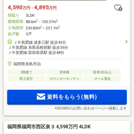
4,590
4,895
万円・
万円
間取り
3LDK
建物面積
2
2
88.6m
・105.37m
土地面積
2
2
230.83m
～231.1m
総戸数
3戸
ＪＲ筑肥線 波多江駅 徒歩43分
ＪＲ筑肥線 糸島高校前駅 徒歩36分
ＪＲ筑肥線 筑前前原駅 徒歩48分
福岡県糸島市泊
2階建て
所有権
駐車2台以上
即入居可
カウンターキッチン
オール電化
資料をもらう(無料)
※SUUMOのお問い合わせページへ移動します
福岡県福岡市西区泉３ 4,598万円 4LDK