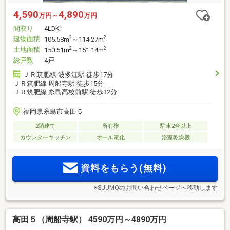
4,590
4,890
万円～
万円
間取り
4LDK
建物面積
2
2
105.58m
～114.27m
土地面積
2
2
150.51m
～151.14m
総戸数
4戸
ＪＲ筑肥線 波多江駅 徒歩17分
ＪＲ筑肥線 周船寺駅 徒歩15分
ＪＲ筑肥線 糸島高校前駅 徒歩32分
福岡県糸島市高田５
2階建て
所有権
駐車2台以上
カウンターキッチン
オール電化
浴室乾燥機
資料をもらう(無料)
※SUUMOのお問い合わせページへ移動します
高田５（周船寺駅） 4590万円～4890万円