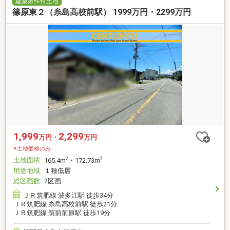
建築条件付土地
篠原東２（糸島高校前駅） 1999万円・2299万円
1,999
2,299
万円・
万円
※土地価格のみ
土地面積
2
2
165.4m
・172.73m
用途地域
１種低層
総区画数
2区画
ＪＲ筑肥線 波多江駅 徒歩34分
ＪＲ筑肥線 糸島高校前駅 徒歩21分
ＪＲ筑肥線 筑前前原駅 徒歩19分