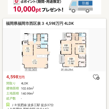
福岡県福岡市西区泉３ 4,598万円 4LDK
4,598
万円
間取り
4LDK
建物面積
2
102.65m
土地面積
2
140.99m
総戸数
-
ＪＲ筑肥線 波多江駅 徒歩37分