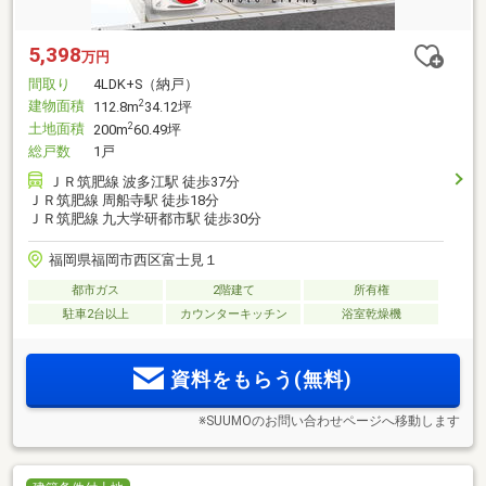
5,398
万円
間取り
4LDK+S（納戸）
建物面積
2
112.8m
34.12坪
土地面積
2
200m
60.49坪
総戸数
1戸
ＪＲ筑肥線 波多江駅 徒歩37分
ＪＲ筑肥線 周船寺駅 徒歩18分
ＪＲ筑肥線 九大学研都市駅 徒歩30分
福岡県福岡市西区富士見１
都市ガス
2階建て
所有権
駐車2台以上
カウンターキッチン
浴室乾燥機
資料をもらう(無料)
※SUUMOのお問い合わせページへ移動します