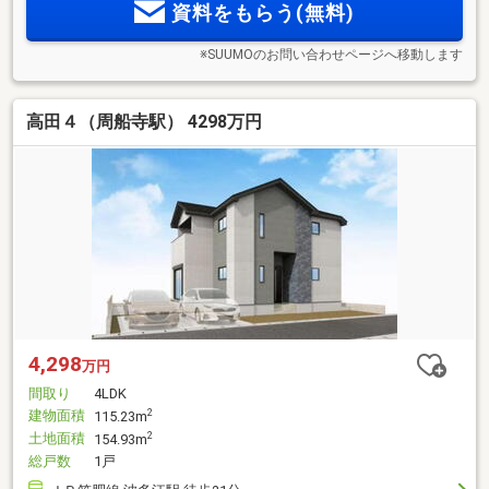
資料をもらう(無料)
※SUUMOのお問い合わせページへ移動します
高田４（周船寺駅） 4298万円
4,298
万円
間取り
4LDK
建物面積
2
115.23m
土地面積
2
154.93m
総戸数
1戸