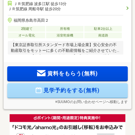
ＪＲ筑肥線 波多江駅 徒歩13分
ＪＲ筑肥線 周船寺駅 徒歩20分
福岡県糸島市高田２
2階建て
所有権
駐車2台以上
オール電化
浴室乾燥機
南道路
【東京証券取引所スタンダード市場上場企業】安心安全の不
動産取引をモットーに多くの不動産情報をご紹介させていた
だきます。【住宅ローンに自信あり】「頭金0円でも購入でき
るの？」「勤続年数が短い」「リフォーム費用は住宅ローン
に組込できる？」「どこの銀行で借りるとお得？」「他にロ
資料をもらう(無料)
ーン返済中」等他社で通らなかった方もお気軽にご相談下さ
い。【ハウスフリーダムでお家探し】・物件のメリットだけ
でなく、デメリットもご説明いたします。・同じスタッフが
見学予約をする(無料)
物件探しからアフターフォローを担当者させていただくワン
ストップサービス採用♪お客様の手間や負担をなくし、新生活
の準備をお手伝いさせて頂きます。
※SUUMOのお問い合わせページへ移動します