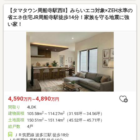
【タマタウン周船寺駅西Ⅱ】みらいエコ対象×ZEH水準の
省エネ住宅JR周船寺駅徒歩14分！家族を守る地震に強
い家！
4,590
4,890
万円～
万円
間取り
4LDK
建物面積
2
2
105.58m
～114.27m
（31.93坪～34.56坪）
土地面積
2
2
150.51m
～151.14m
（45.52坪～45.71坪）
総戸数
4戸
ＪＲ筑肥線 波多江駅 徒歩18分