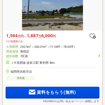
1,594
1,887
6,000
万円～
万
円
※土地価格のみ
土地面積
2
2
236.5m
～260.01m
（71.54坪～78.65坪）
用途地域
無指定
総区画数
7区画
ＪＲ筑肥線 波多江駅 車利用 4km
福岡県糸島市泊
所有権
資料をもらう(無料)
※SUUMOのお問い合わせページへ移動します