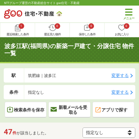
NTTグループ運営の不動産総合サイト goo住宅・不動産
1
0
0
0
最近検索した条件
最近見た物件
保存した条件
お気に入り
波多江駅(福岡県)の新築一戸建て・分譲住宅 物件
一覧
駅
変更する
筑肥線｜波多江
条件
変更する
指定なし
新着メールを受
検索条件を保存
アプリで探す
取る
47
件
が該当しました。