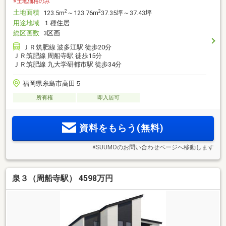
※土地価格のみ
土地面積
2
2
123.5m
～123.76m
37.35坪～37.43坪
用途地域
１種住居
総区画数
3区画
ＪＲ筑肥線 波多江駅 徒歩20分
ＪＲ筑肥線 周船寺駅 徒歩15分
ＪＲ筑肥線 九大学研都市駅 徒歩34分
福岡県糸島市高田５
所有権
即入居可
資料をもらう(無料)
※SUUMOのお問い合わせページへ移動します
泉３（周船寺駅） 4598万円