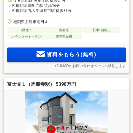
ＪＲ筑肥線 波多江駅 徒歩21分
ＪＲ筑肥線 周船寺駅 徒歩16分
ＪＲ筑肥線 九大学研都市駅 徒歩33分
福岡県糸島市高田４
2階建て
所有権
駐車2台以上
カウンターキッチン
浴室乾燥機
資料をもらう(無料)
※SUUMOのお問い合わせページへ移動します
富士見１（周船寺駅） 5398万円