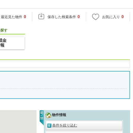
0
0
0
最近見た物件
保存した検索条件
お気に入り
を探す
成金
情報
物件情報
条件を絞り込む