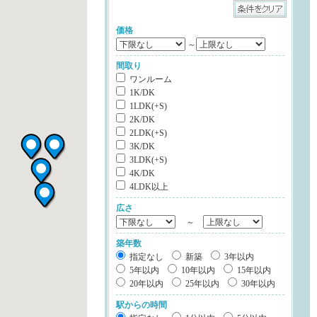
価格
～
間取り
ワンルーム
1K/DK
1LDK(+S)
2K/DK
2LDK(+S)
3K/DK
3LDK(+S)
4K/DK
4LDK以上
広さ
～
築年数
指定なし
新築
3年以内
5年以内
10年以内
15年以内
20年以内
25年以内
30年以内
駅からの時間