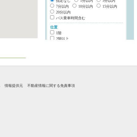
指定なし
1分以内
5分以内
7分以内
10分以内
15分以内
20分以内
バス乗車時間含む
位置
1階
2階以上
最上階
角部屋
南向き
部屋環境
カウンターキッチン
システムキッチン
IHクッキングヒータ
れ
情報提供元
不動産情報に関する免責事項
ディスポーザー
食器洗浄乾燥機
オール電化
浴室乾燥機
浴室1坪以上
建物設備
エレベータ
宅配ボックス