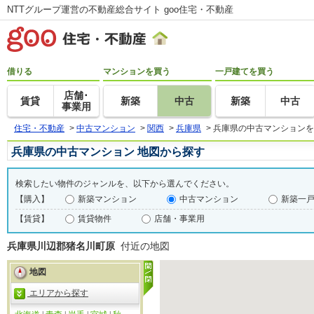
NTTグループ運営の不動産総合サイト goo住宅・不動産
借りる
マンションを買う
一戸建てを買う
店舗･
賃貸
新築
中古
新築
中古
事業用
住宅・不動産
>
中古マンション
>
関西
>
兵庫県
>
兵庫県の中古マンションを
兵庫県の中古マンション 地図から探す
検索したい物件のジャンルを、以下から選んでください。
【購入】
新築マンション
中古マンション
新築一
【賃貸】
賃貸物件
店舗・事業用
兵庫県川辺郡猪名川町原
付近の地図
地図
エリアから探す