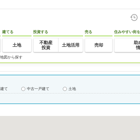
建てる
投資する
売る
住みやすい街
不動産
助
土地
土地活用
売却
投資
地図から探す
戸建て
中古一戸建て
土地