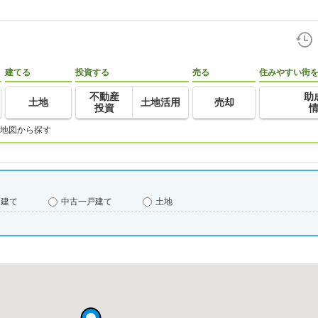
建てる
投資する
売る
住みやすい街
不動産
助
土地
土地活用
売却
投資
地図から探す
戸建て
中古一戸建て
土地