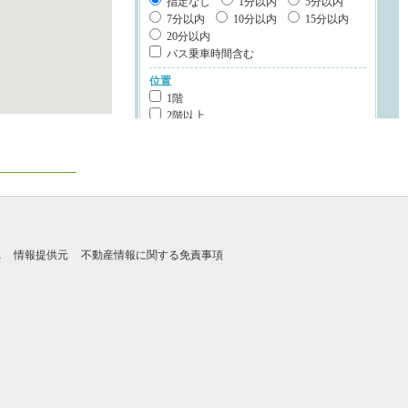
指定なし
1分以内
5分以内
7分以内
10分以内
15分以内
20分以内
バス乗車時間含む
位置
1階
2階以上
最上階
角部屋
南向き
部屋環境
カウンターキッチン
システムキッチン
IHクッキングヒータ
れ
情報提供元
不動産情報に関する免責事項
ディスポーザー
食器洗浄乾燥機
オール電化
浴室乾燥機
浴室1坪以上
建物設備
エレベータ
宅配ボックス