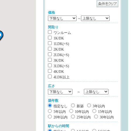
価格
～
間取り
ワンルーム
1K/DK
1LDK(+S)
2K/DK
2LDK(+S)
3K/DK
3LDK(+S)
4K/DK
4LDK以上
広さ
～
築年数
指定なし
新築
3年以内
5年以内
10年以内
15年以内
20年以内
25年以内
30年以内
駅からの時間