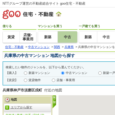
NTTグループ運営の不動産総合サイト goo住宅・不動産
借りる
マンションを買う
一戸建てを買う
店舗･
賃貸
新築
中古
新築
中古
事業用
住宅・不動産
>
中古マンション
>
関西
>
兵庫県
>
兵庫県の中古マンションを
兵庫県の中古マンション 地図から探す
検索したい物件のジャンルを、以下から選んでください。
【購入】
新築マンション
中古マンション
新築一
【賃貸】
賃貸物件
店舗・事業用
兵庫県神戸市須磨区戎町
付近の地図
地図
エリアから探す