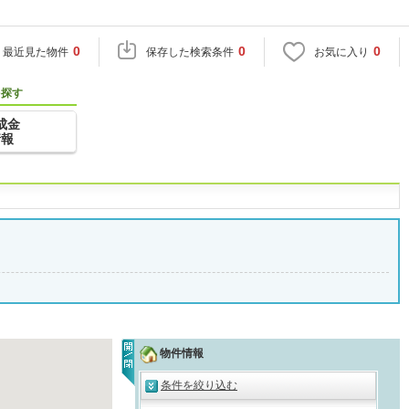
0
0
0
最近見た物件
保存した検索条件
お気に入り
を探す
成金
情報
物件情報
条件を絞り込む