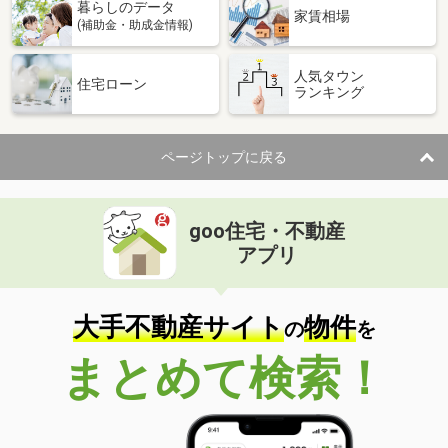
暮らしのデータ
家賃相場
(補助金・助成金情報)
人気タウン
住宅ローン
ランキング
ページトップに戻る
goo住宅・不動産
アプリ
大手不動産サイト
物件
の
を
まとめて検索！