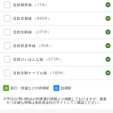
近鉄御所線
（11件）
近鉄京都線
（895件）
近鉄生駒線
（271件）
近鉄田原本線
（55件）
近鉄けいはんな線
（517件）
近鉄生駒ケーブル線
（145件）
急行・快速などの停車駅
始発駅
急
始
※平日の7時-9時台の列車運行情報より掲載しておりますが、最新
かつ正確な情報は各鉄道会社のサイトにてご確認ください。