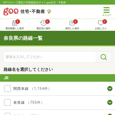
NTTグループ運営の不動産総合サイト goo住宅・不動産
0
0
0
0
最近検索した条件
最近見た物件
保存した条件
お気に入り
奈良県の路線一覧
路線名を選択してください
JR
関西本線
（1,154件）
奈良線
（755件）