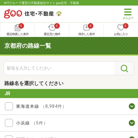
NTTグループ運営の不動産総合サイト goo住宅・不動産
0
0
0
0
最近検索した条件
最近見た物件
保存した条件
お気に入り
京都府の路線一覧
路線名を選択してください
JR
東海道本線
（8,984件）
小浜線
（5件）