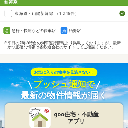
新幹線
東海道・山陽新幹線
（1,248件）
急行・快速などの停車駅
始発駅
急
始
※平日の7時-9時台の列車運行情報より掲載しておりますが、最新
かつ正確な情報は各鉄道会社のサイトにてご確認ください。
お気に入りの物件を見逃さない！
プッシュ通知で
最新の物件情報が届く
goo住宅・不動産
アプリ