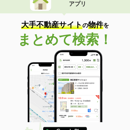
アプリ
大手不動産サイト
物件
の
を
まとめて検索！