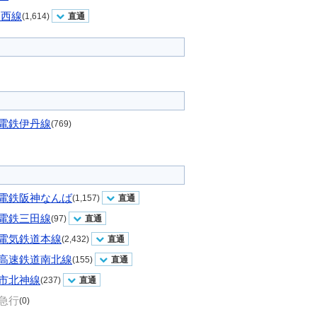
東西線
(1,614)
直通
電鉄伊丹線
(769)
電鉄阪神なんば
(1,157)
直通
電鉄三田線
(97)
直通
電気鉄道本線
(2,432)
直通
高速鉄道南北線
(155)
直通
市北神線
(237)
直通
急行
(0)