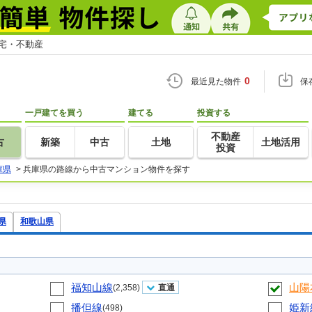
住宅・不動産
0
最近見た物件
保
一戸建てを買う
建てる
投資する
不動産
古
新築
中古
土地
土地活用
投資
庫県
>
兵庫県の路線から中古マンション物件を探す
県
和歌山県
福知山線
山陽
(2,358)
直通
播但線
姫新
(498)