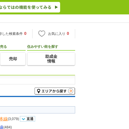
0
0
存した検索条件
お気に入り
売る
住みやすい街を探す
助成金
売却
情報
本線
(3,079)
直通
線
(484)