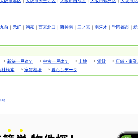
大阪市港区
｜
大阪市天王寺区
｜
大阪市西成区
｜
大阪市鶴見区
｜
大阪市此
丸前
｜
元町
｜
朝霧
｜
西宮北口
｜
西神南
｜
三ノ宮
｜
南茨木
｜
学園都市
｜
総
新築一戸建て
中古一戸建て
土地
賃貸
店舗・事業
会社検索
家賃相場
暮らしデータ
事項