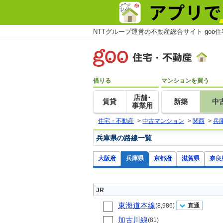
NTTグループ運営の不動産総合サイト goo
借りる
マンションを買う
店舗･
賃貸
新築
中
事業用
住宅・不動産
>
中古マンション
>
関西
>
兵
兵庫県の路線一覧
大阪府
兵庫県
京都府
滋賀県
奈良
JR
東海道本線
(8,986)
直通
加古川線
(81)