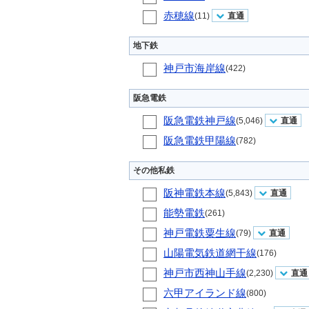
赤穂線
(11)
直通
地下鉄
神戸市海岸線
(422)
阪急電鉄
阪急電鉄神戸線
(5,046)
直通
阪急電鉄甲陽線
(782)
その他私鉄
阪神電鉄本線
(5,843)
直通
能勢電鉄
(261)
神戸電鉄粟生線
(79)
直通
山陽電気鉄道網干線
(176)
神戸市西神山手線
(2,230)
直通
六甲アイランド線
(800)