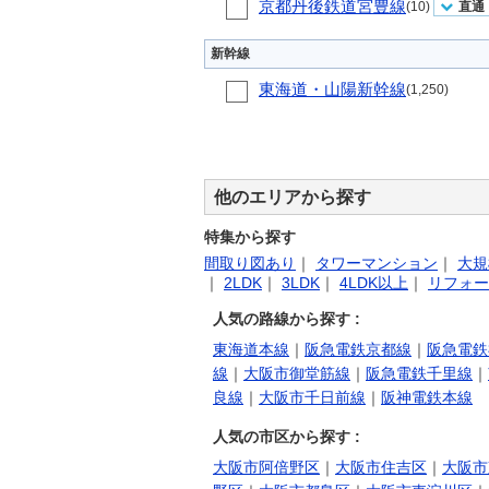
京都丹後鉄道宮豊線
(10)
直通
新幹線
東海道・山陽新幹線
(1,250)
他のエリアから探す
特集から探す
間取り図あり
｜
タワーマンション
｜
大規
｜
2LDK
｜
3LDK
｜
4LDK以上
｜
リフォー
人気の路線から探す :
東海道本線
｜
阪急電鉄京都線
｜
阪急電鉄
線
｜
大阪市御堂筋線
｜
阪急電鉄千里線
｜
良線
｜
大阪市千日前線
｜
阪神電鉄本線
人気の市区から探す :
大阪市阿倍野区
｜
大阪市住吉区
｜
大阪市