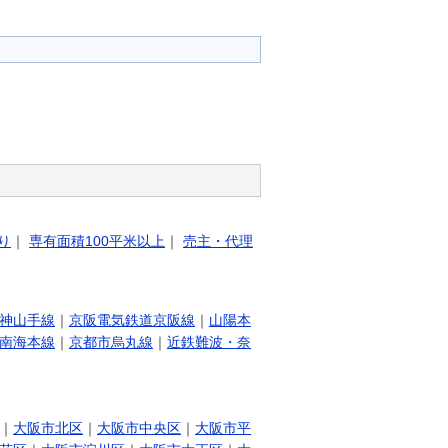
り
｜
専有面積100平米以上
｜
売主・代理
神山手線
｜
京阪電気鉄道京阪線
｜
山陽本
南海本線
｜
京都市烏丸線
｜
近鉄難波・奈
｜
大阪市北区
｜
大阪市中央区
｜
大阪市平