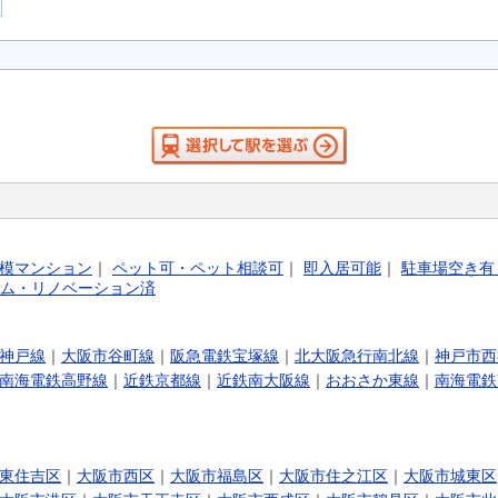
模マンション
｜
ペット可・ペット相談可
｜
即入居可能
｜
駐車場空き有
ム・リノベーション済
神戸線
｜
大阪市谷町線
｜
阪急電鉄宝塚線
｜
北大阪急行南北線
｜
神戸市西
南海電鉄高野線
｜
近鉄京都線
｜
近鉄南大阪線
｜
おおさか東線
｜
南海電鉄
東住吉区
｜
大阪市西区
｜
大阪市福島区
｜
大阪市住之江区
｜
大阪市城東区