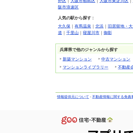
野区
｜
大阪市都島区
｜
大阪市東淀川区
｜
阪市浪速区
人気の駅から探す :
大久保
｜
有馬温泉
｜
北浜
｜
旧居留地・大
道
｜
千里山
｜
寝屋川市
｜
御影
兵庫県で他のジャンルから探す
新築マンション
中古マンション
マンションライブラリー
不動産
情報提供元について
-
不動産情報に関する免責