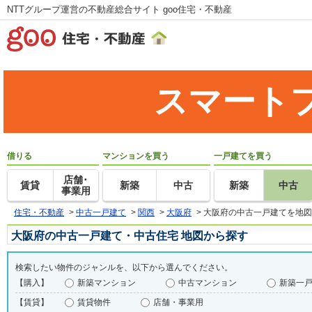
NTTグループ運営の不動産総合サイト goo住宅・不動産
スマート
借りる
マンションを買う
一戸建てを買う
店舗･
賃貸
新築
中古
新築
中古
事業用
住宅・不動産
>
中古一戸建て
>
関西
>
大阪府
>
大阪府の中古一戸建てを地図
大阪府の中古一戸建て・中古住宅 地図から探す
検索したい物件のジャンルを、以下から選んでください。
【購入】
新築マンション
中古マンション
新築一
【賃貸】
賃貸物件
店舗・事業用