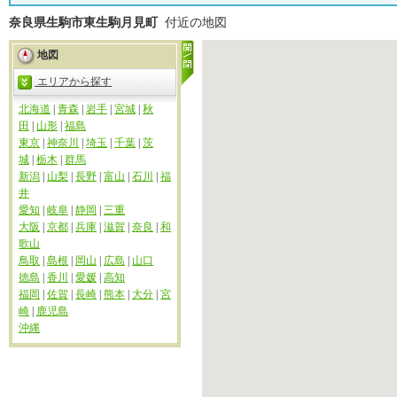
奈良県生駒市東生駒月見町
付近の地図
地図
エリアから探す
北海道
|
青森
|
岩手
|
宮城
|
秋
田
|
山形
|
福島
東京
|
神奈川
|
埼玉
|
千葉
|
茨
城
|
栃木
|
群馬
新潟
|
山梨
|
長野
|
富山
|
石川
|
福
井
愛知
|
岐阜
|
静岡
|
三重
大阪
|
京都
|
兵庫
|
滋賀
|
奈良
|
和
歌山
鳥取
|
島根
|
岡山
|
広島
|
山口
徳島
|
香川
|
愛媛
|
高知
福岡
|
佐賀
|
長崎
|
熊本
|
大分
|
宮
崎
|
鹿児島
沖縄