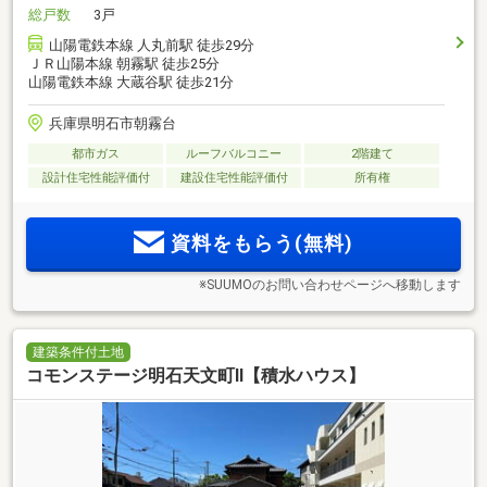
総戸数
3戸
山陽電鉄本線 人丸前駅 徒歩29分
ＪＲ山陽本線 朝霧駅 徒歩25分
山陽電鉄本線 大蔵谷駅 徒歩21分
兵庫県明石市朝霧台
都市ガス
ルーフバルコニー
2階建て
設計住宅性能評価付
建設住宅性能評価付
所有権
資料をもらう(無料)
※SUUMOのお問い合わせページへ移動します
建築条件付土地
コモンステージ明石天文町Ⅱ【積水ハウス】