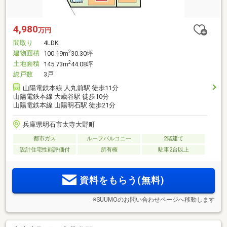
4,980
万円
間取り
4LDK
建物面積
2
100.19m
30.30坪
土地面積
2
145.73m
44.08坪
総戸数
3戸
山陽電鉄本線 人丸前駅 徒歩11分
山陽電鉄本線 大蔵谷駅 徒歩10分
山陽電鉄本線 山陽明石駅 徒歩21分
兵庫県明石市太寺大野町
都市ガス
ルーフバルコニー
2階建て
設計住宅性能評価付
所有権
駐車2台以上
資料をもらう(無料)
※SUUMOのお問い合わせページへ移動します