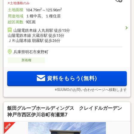
※土地価格のみ
土地面積
2
2
104.79m
～125.96m
用途地域
１種中高、１種住居
総区画数
9区画
山陽電鉄本線 人丸前駅 徒歩15分
山陽電鉄本線 大蔵谷駅 徒歩15分
ＪＲ山陽本線 朝霧駅 徒歩26分
兵庫県明石市東野町
所有権
資料をもらう(無料)
※SUUMOのお問い合わせページへ移動します
飯田グループホールディングス クレイドルガーデン
神戸市西区伊川谷町有瀬第7