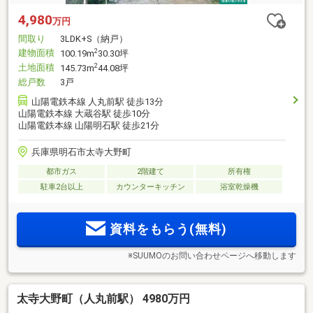
4,980
万円
間取り
3LDK+S（納戸）
建物面積
2
100.19m
30.30坪
土地面積
2
145.73m
44.08坪
総戸数
3戸
山陽電鉄本線 人丸前駅 徒歩13分
山陽電鉄本線 大蔵谷駅 徒歩10分
山陽電鉄本線 山陽明石駅 徒歩21分
兵庫県明石市太寺大野町
都市ガス
2階建て
所有権
駐車2台以上
カウンターキッチン
浴室乾燥機
資料をもらう(無料)
※SUUMOのお問い合わせページへ移動します
太寺大野町（人丸前駅） 4980万円