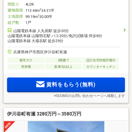
間取り
4LDK
建物面積
2
113.44m
34.31坪
土地面積
2
99.19m
30.00坪
総戸数
1戸
山陽電鉄本線 人丸前駅 徒歩30分
山陽電鉄本線 山陽明石駅 バス20分/免許試験場 停歩8分
山陽電鉄本線 大蔵谷駅 徒歩29分
兵庫県神戸市西区伊川谷町有瀬
都市ガス
2階建て
設計住宅性能評価付
所有権
駐車2台以上
カウンターキッチン
資料をもらう(無料)
※SUUMOのお問い合わせページへ移動します
伊川谷町有瀬 3280万円～3580万円