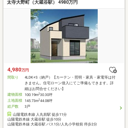
太寺大野町（大蔵谷駅） 4980万円
4,980
万円
間取り
4LDK+S（納戸）【カーテン・照明・家具・家電等は付
きません。住宅ローン借入にてご準備もできます。詳
細はお問合せください】
建物面積
2
100.19m
30.30坪
土地面積
2
145.73m
44.08坪
総戸数
3戸
山陽電鉄本線 人丸前駅 徒歩11分
山陽電鉄本線 大蔵谷駅 徒歩10分
山陽電鉄本線 大蔵谷駅 バス1分/人丸小学校前 停歩2分