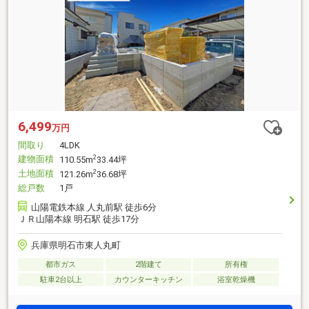
6,499
万円
間取り
4LDK
建物面積
2
110.55m
33.44坪
土地面積
2
121.26m
36.68坪
総戸数
1戸
山陽電鉄本線 人丸前駅 徒歩6分
ＪＲ山陽本線 明石駅 徒歩17分
兵庫県明石市東人丸町
都市ガス
2階建て
所有権
駐車2台以上
カウンターキッチン
浴室乾燥機