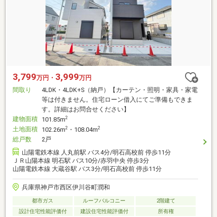
3,799
3,999
万円・
万円
間取り
4LDK・4LDK+S（納戸）【カーテン・照明・家具・家電
等は付きません。住宅ローン借入にてご準備もできま
す。詳細はお問合せください】
建物面積
2
101.85m
土地面積
2
2
102.26m
・108.04m
総戸数
2戸
山陽電鉄本線 人丸前駅 バス4分/明石高校前 停歩11分
ＪＲ山陽本線 明石駅 バス10分/赤羽中央 停歩3分
山陽電鉄本線 大蔵谷駅 バス3分/明石高校前 停歩11分
兵庫県神戸市西区伊川谷町潤和
都市ガス
ルーフバルコニー
2階建て
設計住宅性能評価付
建設住宅性能評価付
所有権