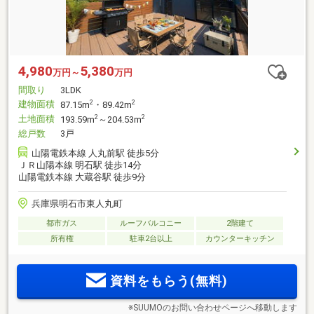
4,980
5,380
万円～
万円
間取り
3LDK
建物面積
2
2
87.15m
・89.42m
土地面積
2
2
193.59m
～204.53m
総戸数
3戸
山陽電鉄本線 人丸前駅 徒歩5分
ＪＲ山陽本線 明石駅 徒歩14分
山陽電鉄本線 大蔵谷駅 徒歩9分
兵庫県明石市東人丸町
都市ガス
ルーフバルコニー
2階建て
所有権
駐車2台以上
カウンターキッチン
資料をもらう(無料)
※SUUMOのお問い合わせページへ移動します