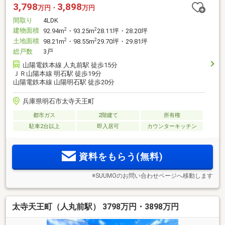
3,798
3,898
万円・
万円
間取り
4LDK
建物面積
2
2
92.94m
・93.25m
28.11坪・28.20坪
土地面積
2
2
98.21m
・98.55m
29.70坪・29.81坪
総戸数
3戸
山陽電鉄本線 人丸前駅 徒歩15分
ＪＲ山陽本線 明石駅 徒歩19分
山陽電鉄本線 山陽明石駅 徒歩20分
兵庫県明石市太寺天王町
都市ガス
2階建て
所有権
駐車2台以上
即入居可
カウンターキッチン
資料をもらう(無料)
※SUUMOのお問い合わせページへ移動します
太寺天王町（人丸前駅） 3798万円・3898万円