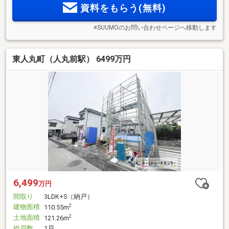
資料をもらう(無料)
※SUUMOのお問い合わせページへ移動します
東人丸町（人丸前駅） 6499万円
6,499
万円
間取り
3LDK+S（納戸）
建物面積
2
110.55m
土地面積
2
121.26m
総戸数
1戸