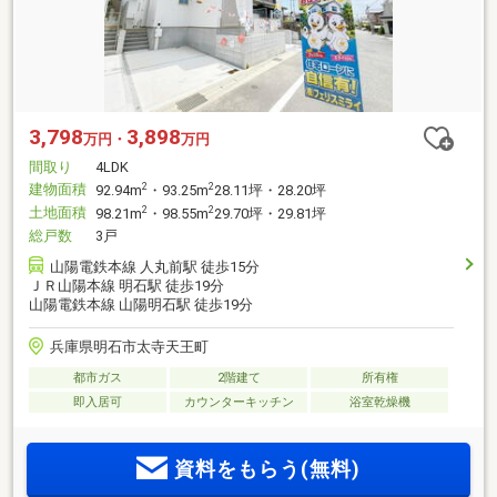
3,798
3,898
万円・
万円
間取り
4LDK
建物面積
2
2
92.94m
・93.25m
28.11坪・28.20坪
土地面積
2
2
98.21m
・98.55m
29.70坪・29.81坪
総戸数
3戸
山陽電鉄本線 人丸前駅 徒歩15分
ＪＲ山陽本線 明石駅 徒歩19分
山陽電鉄本線 山陽明石駅 徒歩19分
兵庫県明石市太寺天王町
都市ガス
2階建て
所有権
即入居可
カウンターキッチン
浴室乾燥機
資料をもらう(無料)