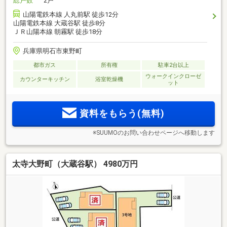
総戸数
2戸
山陽電鉄本線 人丸前駅 徒歩12分
山陽電鉄本線 大蔵谷駅 徒歩8分
ＪＲ山陽本線 朝霧駅 徒歩18分
兵庫県明石市東野町
都市ガス
所有権
駐車2台以上
ウォークインクローゼ
カウンターキッチン
浴室乾燥機
ット
資料をもらう(無料)
※SUUMOのお問い合わせページへ移動します
太寺大野町（大蔵谷駅） 4980万円