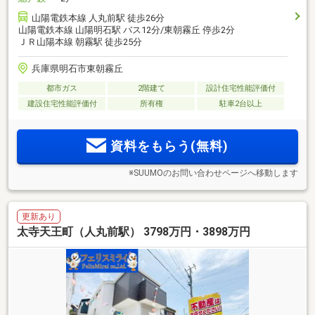
山陽電鉄本線 人丸前駅 徒歩26分
山陽電鉄本線 山陽明石駅 バス12分/東朝霧丘 停歩2分
ＪＲ山陽本線 朝霧駅 徒歩25分
兵庫県明石市東朝霧丘
都市ガス
2階建て
設計住宅性能評価付
建設住宅性能評価付
所有権
駐車2台以上
資料をもらう(無料)
※SUUMOのお問い合わせページへ移動します
更新あり
太寺天王町（人丸前駅） 3798万円・3898万円