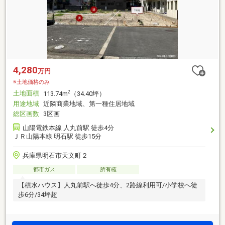
4,280
万円
※土地価格のみ
土地面積
2
113.74m
（34.40坪）
用途地域
近隣商業地域、第一種住居地域
総区画数
3区画
山陽電鉄本線 人丸前駅 徒歩4分
ＪＲ山陽本線 明石駅 徒歩15分
兵庫県明石市天文町２
都市ガス
所有権
【積水ハウス】人丸前駅へ徒歩4分、2路線利用可/小学校へ徒
歩6分/34坪超