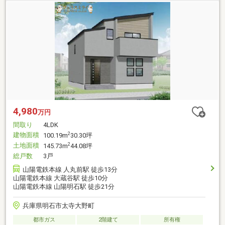
4,980
万円
間取り
4LDK
建物面積
2
100.19m
30.30坪
土地面積
2
145.73m
44.08坪
総戸数
3戸
山陽電鉄本線 人丸前駅 徒歩13分
山陽電鉄本線 大蔵谷駅 徒歩10分
山陽電鉄本線 山陽明石駅 徒歩21分
兵庫県明石市太寺大野町
都市ガス
2階建て
所有権