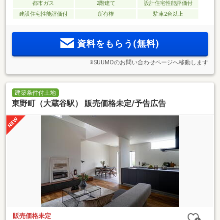
都市ガス
2階建て
設計住宅性能評価付
建設住宅性能評価付
所有権
駐車2台以上
資料をもらう(無料)
※SUUMOのお問い合わせページへ移動します
建築条件付土地
東野町（大蔵谷駅） 販売価格未定/予告広告
販売価格未定