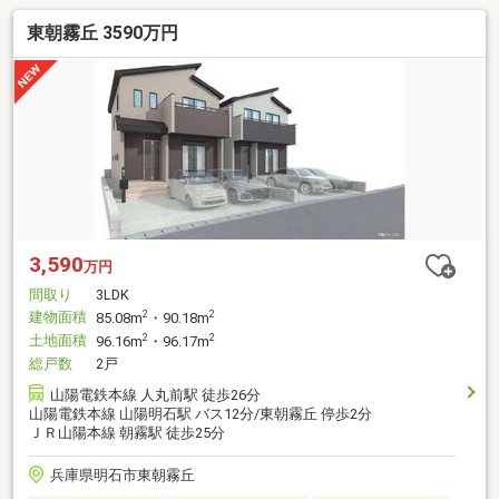
東朝霧丘 3590万円
3,590
万円
間取り
3LDK
建物面積
2
2
85.08m
・90.18m
土地面積
2
2
96.16m
・96.17m
総戸数
2戸
山陽電鉄本線 人丸前駅 徒歩26分
山陽電鉄本線 山陽明石駅 バス12分/東朝霧丘 停歩2分
ＪＲ山陽本線 朝霧駅 徒歩25分
兵庫県明石市東朝霧丘