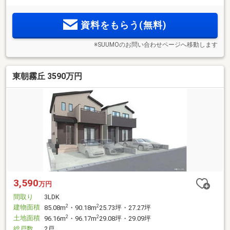
資料をもらう(無料)
※SUUMOのお問い合わせページへ移動します
東朝霧丘 3590万円
3,590
万円
間取り
3LDK
建物面積
2
2
85.08m
・90.18m
25.73坪・27.27坪
土地面積
2
2
96.16m
・96.17m
29.08坪・29.09坪
総戸数
2戸