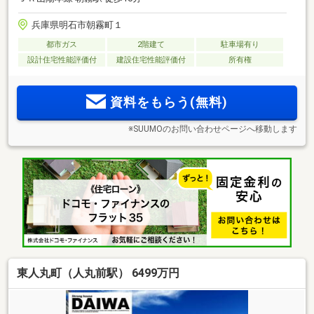
兵庫県明石市朝霧町１
都市ガス
2階建て
駐車場有り
設計住宅性能評価付
建設住宅性能評価付
所有権
資料をもらう(無料)
※SUUMOのお問い合わせページへ移動します
東人丸町（人丸前駅） 6499万円