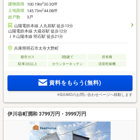
建物面積
2
100.19m
30.30坪
土地面積
2
145.73m
44.08坪
総戸数
3戸
山陽電鉄本線 人丸前駅 徒歩13分
山陽電鉄本線 大蔵谷駅 徒歩12分
ＪＲ山陽本線 明石駅 徒歩21分
兵庫県明石市太寺大野町
都市ガス
2階建て
所有権
駐車2台以上
カウンターキッチン
浴室乾燥機
資料をもらう(無料)
※SUUMOのお問い合わせページへ移動します
伊川谷町潤和 3799万円・3999万円