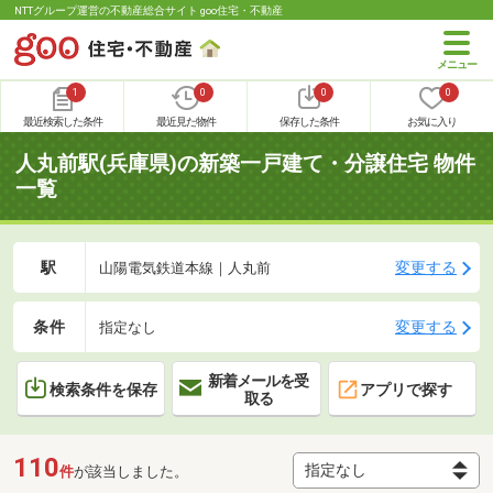
NTTグループ運営の不動産総合サイト goo住宅・不動産
1
0
0
0
最近検索した条件
最近見た物件
保存した条件
お気に入り
人丸前駅(兵庫県)の新築一戸建て・分譲住宅 物件
一覧
駅
変更する
山陽電気鉄道本線｜人丸前
条件
変更する
指定なし
新着メールを受
検索条件を保存
アプリで探す
取る
110
件
が該当しました。