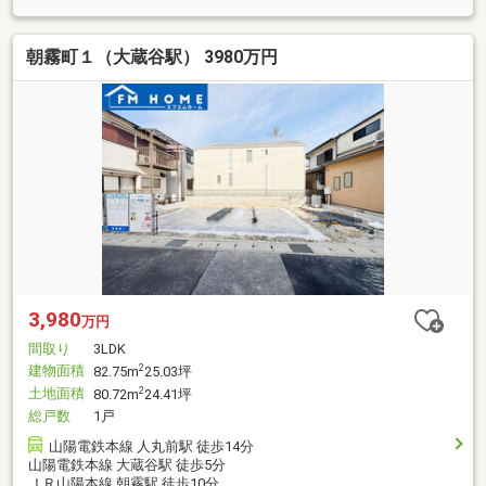
朝霧町１（大蔵谷駅） 3980万円
3,980
万円
間取り
3LDK
建物面積
2
82.75m
25.03坪
土地面積
2
80.72m
24.41坪
総戸数
1戸
山陽電鉄本線 人丸前駅 徒歩14分
山陽電鉄本線 大蔵谷駅 徒歩5分
ＪＲ山陽本線 朝霧駅 徒歩10分