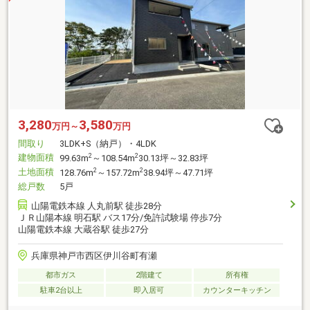
3,280
3,580
万円～
万円
間取り
3LDK+S（納戸）・4LDK
建物面積
2
2
99.63m
～108.54m
30.13坪～32.83坪
土地面積
2
2
128.76m
～157.72m
38.94坪～47.71坪
総戸数
5戸
山陽電鉄本線 人丸前駅 徒歩28分
ＪＲ山陽本線 明石駅 バス17分/免許試験場 停歩7分
山陽電鉄本線 大蔵谷駅 徒歩27分
兵庫県神戸市西区伊川谷町有瀬
都市ガス
2階建て
所有権
駐車2台以上
即入居可
カウンターキッチン