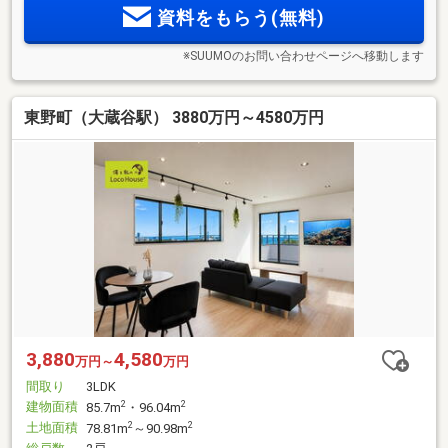
資料をもらう(無料)
※SUUMOのお問い合わせページへ移動します
東野町（大蔵谷駅） 3880万円～4580万円
3,880
4,580
万円～
万円
間取り
3LDK
建物面積
2
2
85.7m
・96.04m
土地面積
2
2
78.81m
～90.98m