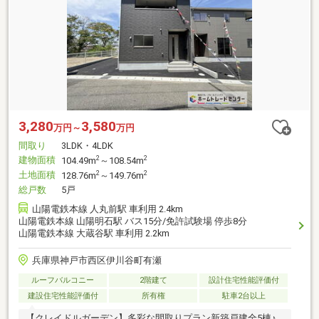
3,280
3,580
万円～
万円
間取り
3LDK・4LDK
建物面積
2
2
104.49m
～108.54m
土地面積
2
2
128.76m
～149.76m
総戸数
5戸
山陽電鉄本線 人丸前駅 車利用 2.4km
山陽電鉄本線 山陽明石駅 バス15分/免許試験場 停歩8分
山陽電鉄本線 大蔵谷駅 車利用 2.2km
兵庫県神戸市西区伊川谷町有瀬
ルーフバルコニー
2階建て
設計住宅性能評価付
建設住宅性能評価付
所有権
駐車2台以上
【クレイドルガーデン】多彩な間取りプラン新築戸建全5棟♪