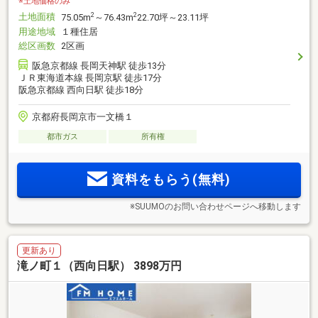
※土地価格のみ
土地面積
2
2
75.05m
～76.43m
22.70坪～23.11坪
用途地域
１種住居
総区画数
2区画
阪急京都線 長岡天神駅 徒歩13分
ＪＲ東海道本線 長岡京駅 徒歩17分
阪急京都線 西向日駅 徒歩18分
京都府長岡京市一文橋１
都市ガス
所有権
資料をもらう(無料)
※SUUMOのお問い合わせページへ移動します
更新あり
滝ノ町１（西向日駅） 3898万円