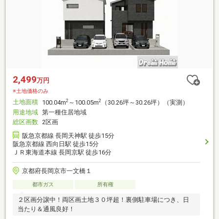
2,499
万円
※土地価格のみ
土地面積
2
2
100.04m
～100.05m
（30.26坪～30.26坪）（実測）
用途地域
第一種住居地域
総区画数
2区画
阪急京都線 長岡天神駅 徒歩15分
阪急京都線 西向日駅 徒歩15分
ＪＲ東海道本線 長岡京駅 徒歩16分
京都府長岡京市一文橋１
都市ガス
所有権
２区画分譲中！両区画土地３０坪超！裏側駐車場につき、日
当たり＆通風良好！