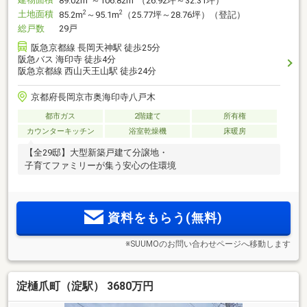
89.02m
～106.82m
（26.92坪～32.31坪）
土地面積
2
2
85.2m
～95.1m
（25.77坪～28.76坪）（登記）
総戸数
29戸
阪急京都線 長岡天神駅 徒歩25分
阪急バス 海印寺 徒歩4分
阪急京都線 西山天王山駅 徒歩24分
京都府長岡京市奥海印寺八戸木
都市ガス
2階建て
所有権
カウンターキッチン
浴室乾燥機
床暖房
【全29邸】大型新築戸建て分譲地・
子育てファミリーが集う安心の住環境
資料をもらう(無料)
※SUUMOのお問い合わせページへ移動します
淀樋爪町（淀駅） 3680万円