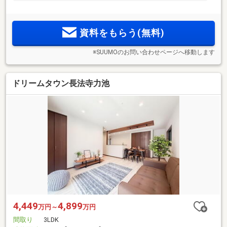
資料をもらう(無料)
※SUUMOのお問い合わせページへ移動します
ドリームタウン長法寺力池
4,449
4,899
万円～
万円
間取り
3LDK