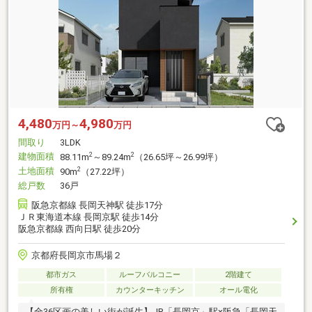
4,480
4,980
万円～
万円
間取り
3LDK
建物面積
2
2
88.11m
～89.24m
（26.65坪～26.99坪）
土地面積
2
90m
（27.22坪）
総戸数
36戸
阪急京都線 長岡天神駅 徒歩17分
ＪＲ東海道本線 長岡京駅 徒歩14分
阪急京都線 西向日駅 徒歩20分
京都府長岡京市馬場２
都市ガス
ルーフバルコニー
2階建て
所有権
カウンターキッチン
オール電化
【全36区画の美しい街が誕生】JR「長岡京」駅×阪急「長岡天