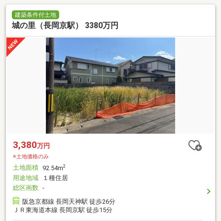
建築条件付土地
城の里（長岡京駅） 3380万円
3,380
万円
※土地価格のみ
土地面積
2
92.54m
用途地域
１種住居
総区画数
-
阪急京都線 長岡天神駅 徒歩26分
ＪＲ東海道本線 長岡京駅 徒歩15分