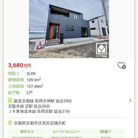
3,680
万円
間取り
3LDK
建物面積
2
109.3m
土地面積
2
157.49m
総戸数
2戸
阪急京都線 長岡天神駅 徒歩39分
京阪本線 淀駅 徒歩26分
ＪＲ東海道本線 長岡京駅 徒歩27分
京都府京都市伏見区淀樋爪町
都市ガス
ルーフバルコニー
2階建て