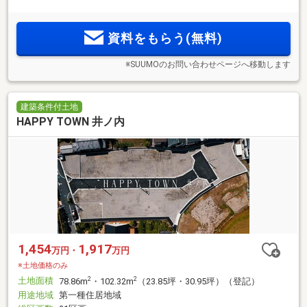
資料をもらう(無料)
※SUUMOのお問い合わせページへ移動します
建築条件付土地
HAPPY TOWN 井ノ内
1,454
1,917
万円・
万円
※土地価格のみ
土地面積
2
2
78.86m
・102.32m
（23.85坪・30.95坪）（登記）
用途地域
第一種住居地域