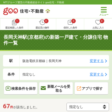
NTTグループ運営の不動産総合サイト goo住宅・不動産
1
0
0
0
最近検索した条件
最近見た物件
保存した条件
お気に入り
長岡天神駅(京都府)の新築一戸建て・分譲住宅 物
件一覧
駅
変更する
阪急電鉄京都線｜長岡天神
条件
変更する
指定なし
新着メールを受
検索条件を保存
アプリで探す
取る
67
件
が該当しました。