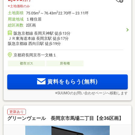
※土地価格のみ
土地面積
2
2
75.05m
～76.43m
22.70坪～23.11坪
用途地域
１種住居
総区画数
2区画
阪急京都線 長岡天神駅 徒歩13分
ＪＲ東海道本線 長岡京駅 徒歩17分
阪急京都線 西向日駅 徒歩19分
京都府長岡京市一文橋１
都市ガス
所有権
資料をもらう(無料)
※SUUMOのお問い合わせページへ移動します
更新あり
グリーンヴェール 長岡京市馬場二丁目【全36区画】