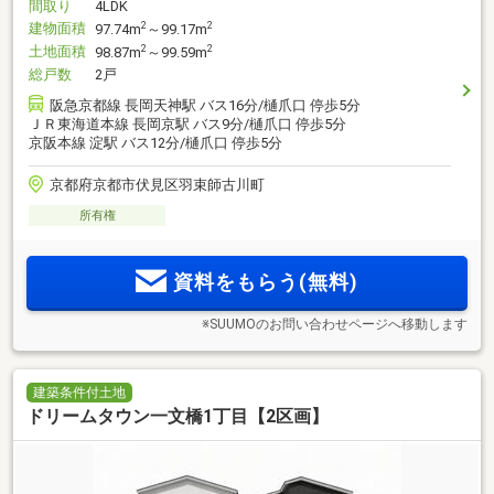
間取り
4LDK
建物面積
2
2
97.74m
～99.17m
土地面積
2
2
98.87m
～99.59m
総戸数
2戸
阪急京都線 長岡天神駅 バス16分/樋爪口 停歩5分
ＪＲ東海道本線 長岡京駅 バス9分/樋爪口 停歩5分
京阪本線 淀駅 バス12分/樋爪口 停歩5分
京都府京都市伏見区羽束師古川町
所有権
資料をもらう(無料)
※SUUMOのお問い合わせページへ移動します
建築条件付土地
ドリームタウン一文橋1丁目【2区画】