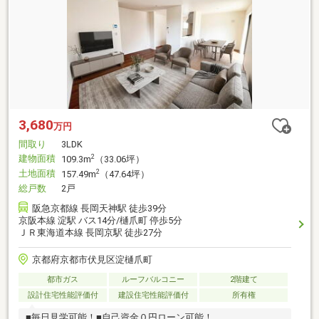
3,680
万円
間取り
3LDK
建物面積
2
109.3m
（33.06坪）
土地面積
2
157.49m
（47.64坪）
総戸数
2戸
阪急京都線 長岡天神駅 徒歩39分
京阪本線 淀駅 バス14分/樋爪町 停歩5分
ＪＲ東海道本線 長岡京駅 徒歩27分
京都府京都市伏見区淀樋爪町
都市ガス
ルーフバルコニー
2階建て
設計住宅性能評価付
建設住宅性能評価付
所有権
■毎日見学可能！■自己資金０円ローン可能！