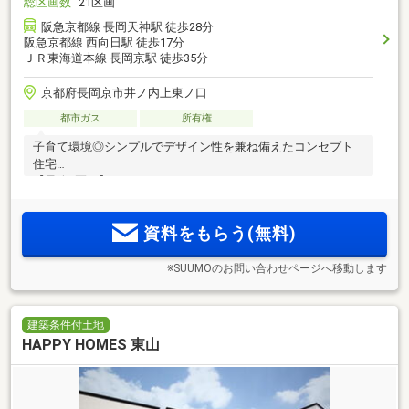
総区画数
21区画
阪急京都線 長岡天神駅 徒歩28分
阪急京都線 西向日駅 徒歩17分
ＪＲ東海道本線 長岡京駅 徒歩35分
京都府長岡京市井ノ内上東ノ口
都市ガス
所有権
子育て環境◎シンプルでデザイン性を兼ね備えたコンセプト
住宅
【最終2区画】
資料をもらう(無料)
※SUUMOのお問い合わせページへ移動します
建築条件付土地
HAPPY HOMES 東山