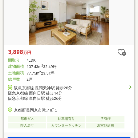
3,898
万円
間取り
4LDK
建物面積
2
107.43m
32.49坪
土地面積
2
77.75m
23.51坪
総戸数
2戸
阪急京都線 長岡天神駅 徒歩28分
阪急京都線 西向日駅 徒歩14分
阪急京都線 東向日駅 徒歩26分
京都府長岡京市滝ノ町１
都市ガス
駐車場有り
所有権
即入居可
カウンターキッチン
浴室乾燥機