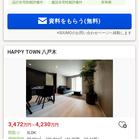
設計住宅性能評価付
建設住宅性能評価付
所有権
資料をもらう(無料)
※SUUMOのお問い合わせページへ移動します
HAPPY TOWN 八戸木
3,472
4,230
万円～
万円
間取り
3LDK
建物面積
2
2