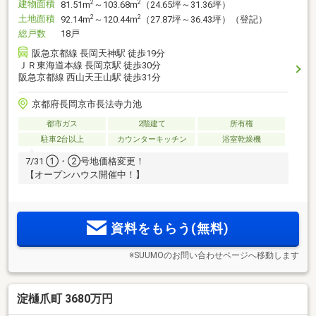
建物面積
2
2
81.51m
～103.68m
（24.65坪～31.36坪）
土地面積
2
2
92.14m
～120.44m
（27.87坪～36.43坪）（登記）
総戸数
18戸
阪急京都線 長岡天神駅 徒歩19分
ＪＲ東海道本線 長岡京駅 徒歩30分
阪急京都線 西山天王山駅 徒歩31分
京都府長岡京市長法寺力池
都市ガス
2階建て
所有権
駐車2台以上
カウンターキッチン
浴室乾燥機
7/31 ①・②号地価格変更！
【オープンハウス開催中！】
資料をもらう(無料)
※SUUMOのお問い合わせページへ移動します
淀樋爪町 3680万円