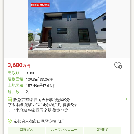
3,680
万円
間取り
3LDK
建物面積
2
109.3m
33.06坪
土地面積
2
157.49m
47.64坪
総戸数
2戸
阪急京都線 長岡天神駅 徒歩39分
京阪本線 淀駅 バス14分/樋爪町 停歩5分
ＪＲ東海道本線 長岡京駅 徒歩27分
京都府京都市伏見区淀樋爪町
都市ガス
ルーフバルコニー
2階建て