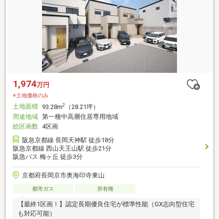
1,974
万円
※土地価格のみ
土地面積
2
93.28m
（28.21坪）
用途地域
第一種中高層住居専用地域
総区画数
4区画
阪急京都線 長岡天神駅 徒歩18分
阪急京都線 西山天王山駅 徒歩21分
阪急バス 梅ヶ丘 徒歩3分
京都府長岡京市奥海印寺東山
都市ガス
所有権
【最終1区画！】認定長期優良住宅が標準性能（GX志向型住宅
も対応可能）