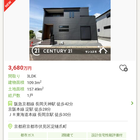
3,680
万円
間取り
3LDK
建物面積
2
109.3m
土地面積
2
157.49m
総戸数
1戸
阪急京都線 長岡天神駅 徒歩42分
京阪本線 淀駅 徒歩28分
ＪＲ東海道本線 長岡京駅 徒歩30分
京都府京都市伏見区淀樋爪町
都市ガス
2階建て
設計住宅性能評価付