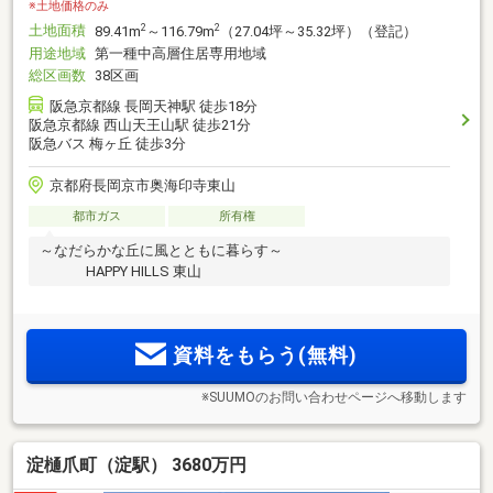
※土地価格のみ
土地面積
2
2
89.41m
～116.79m
（27.04坪～35.32坪）（登記）
用途地域
第一種中高層住居専用地域
総区画数
38区画
阪急京都線 長岡天神駅 徒歩18分
阪急京都線 西山天王山駅 徒歩21分
阪急バス 梅ヶ丘 徒歩3分
京都府長岡京市奥海印寺東山
都市ガス
所有権
～なだらかな丘に風とともに暮らす～
HAPPY HILLS 東山
資料をもらう(無料)
※SUUMOのお問い合わせページへ移動します
淀樋爪町（淀駅） 3680万円