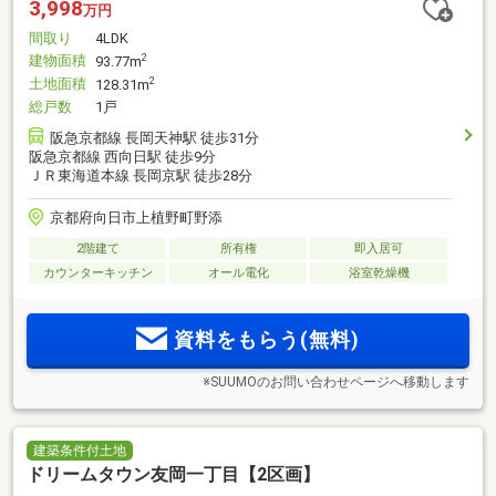
3,998
万円
間取り
4LDK
建物面積
2
93.77m
土地面積
2
128.31m
総戸数
1戸
阪急京都線 長岡天神駅 徒歩31分
阪急京都線 西向日駅 徒歩9分
ＪＲ東海道本線 長岡京駅 徒歩28分
京都府向日市上植野町野添
2階建て
所有権
即入居可
カウンターキッチン
オール電化
浴室乾燥機
資料をもらう(無料)
※SUUMOのお問い合わせページへ移動します
建築条件付土地
ドリームタウン友岡一丁目【2区画】