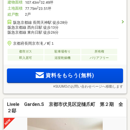
建物面積
2
107.43m
32.49坪
土地面積
2
77.75m
23.51坪
総戸数
2戸
阪急京都線 長岡天神駅 徒歩28分
阪急京都線 西向日駅 徒歩13分
阪急京都線 東向日駅 徒歩26分
京都府長岡京市滝ノ町１
都市ガス
駐車場有り
所有権
即入居可
浴室乾燥機
バリアフリー
資料をもらう(無料)
※SUUMOのお問い合わせページへ移動します
Livele Garden.S 京都市伏見区淀樋爪町 第２期 全
２邸