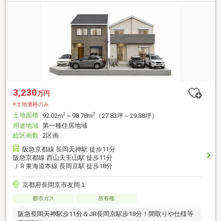
3,230
万円
※土地価格のみ
土地面積
2
2
92.02m
～98.78m
（27.83坪～29.88坪）
用途地域
第一種住居地域
総区画数
2区画
阪急京都線 長岡天神駅 徒歩11分
阪急京都線 西山天王山駅 徒歩11分
ＪＲ東海道本線 長岡京駅 徒歩18分
京都府長岡京市友岡１
都市ガス
所有権
阪急長岡天神駅歩11分＆JR長岡京駅歩18分！間取りや仕様等