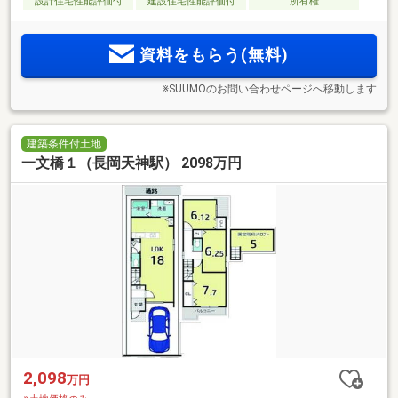
設計住宅性能評価付
建設住宅性能評価付
所有権
資料をもらう(無料)
※SUUMOのお問い合わせページへ移動します
建築条件付土地
一文橋１（長岡天神駅） 2098万円
2,098
万円