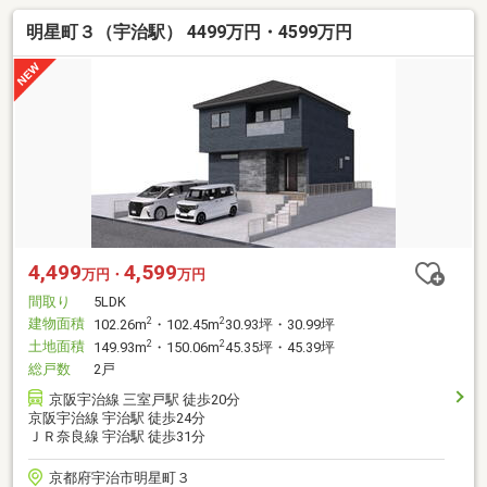
明星町３（宇治駅） 4499万円・4599万円
4,499
4,599
万円・
万円
間取り
5LDK
建物面積
2
2
102.26m
・102.45m
30.93坪・30.99坪
土地面積
2
2
149.93m
・150.06m
45.35坪・45.39坪
総戸数
2戸
京阪宇治線 三室戸駅 徒歩20分
京阪宇治線 宇治駅 徒歩24分
ＪＲ奈良線 宇治駅 徒歩31分
京都府宇治市明星町３