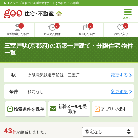
NTTグループ運営の不動産総合サイト goo住宅・不動産
1
0
0
0
最近検索した条件
最近見た物件
保存した条件
お気に入り
三室戸駅(京都府)の新築一戸建て・分譲住宅 物件
一覧
駅
変更する
京阪電気鉄道宇治線｜三室戸
条件
変更する
指定なし
新着メールを受
検索条件を保存
アプリで探す
取る
43
件
が該当しました。