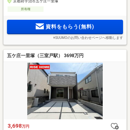
京都府宇治市五ケ庄一里塚
所有権
資料をもらう(無料)
※SUUMOのお問い合わせページへ移動します
五ケ庄一里塚（三室戸駅） 3698万円
3,698
万円