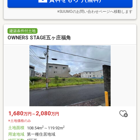
※SUUMOのお問い合わせページへ移動します
建築条件付土地
OWNERS STAGE五ヶ庄福角
1,680
2,080
万円～
万円
※土地価格のみ
土地面積
2
2
108.54m
～119.92m
用途地域
第一種住居地域