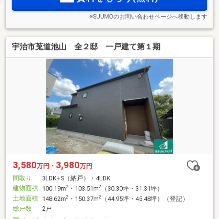
※SUUMOのお問い合わせページへ移動します
宇治市莵道池山 全２邸 一戸建て第１期
3,580
3,980
万円・
万円
間取り
3LDK+S（納戸）・4LDK
建物面積
2
2
100.19m
・103.51m
（30.30坪・31.31坪）
土地面積
2
2
148.62m
・150.37m
（44.95坪・45.48坪）（登記）
総戸数
2戸