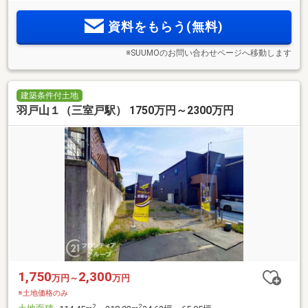
資料をもらう(無料)
※SUUMOのお問い合わせページへ移動します
建築条件付土地
羽戸山１（三室戸駅） 1750万円～2300万円
1,750
2,300
万円～
万円
※土地価格のみ
2
2