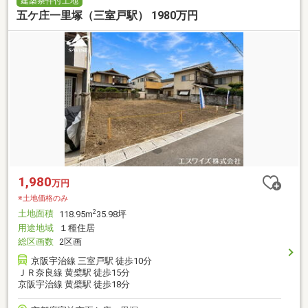
建築条件付土地
五ケ庄一里塚（三室戸駅） 1980万円
1,980
万円
※土地価格のみ
土地面積
2
118.95m
35.98坪
用途地域
１種住居
総区画数
2区画
京阪宇治線 三室戸駅 徒歩10分
ＪＲ奈良線 黄檗駅 徒歩15分
京阪宇治線 黄檗駅 徒歩18分