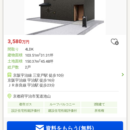
3,580
万円
間取り
4LDK
建物面積
2
103.51m
31.31坪
土地面積
2
150.37m
45.48坪
総戸数
2戸
京阪宇治線 三室戸駅 徒歩10分
京阪宇治線 宇治駅 徒歩16分
ＪＲ奈良線 宇治駅 徒歩23分
京都府宇治市莵道池山
都市ガス
ルーフバルコニー
2階建て
設計住宅性能評価付
建設住宅性能評価付
所有権
資料をもらう(無料)