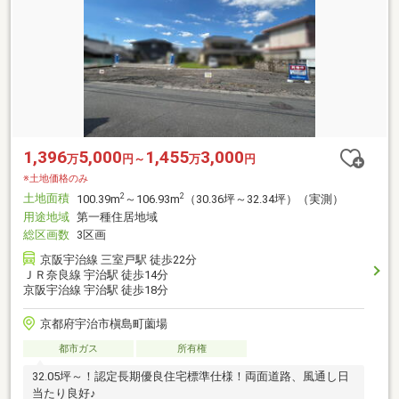
1,396
5,000
1,455
3,000
万
円～
万
円
※土地価格のみ
土地面積
2
2
100.39m
～106.93m
（30.36坪～32.34坪）（実測）
用途地域
第一種住居地域
総区画数
3区画
京阪宇治線 三室戸駅 徒歩22分
ＪＲ奈良線 宇治駅 徒歩14分
京阪宇治線 宇治駅 徒歩18分
京都府宇治市槇島町薗場
都市ガス
所有権
32.05坪～！認定長期優良住宅標準仕様！両面道路、風通し日
当たり良好♪