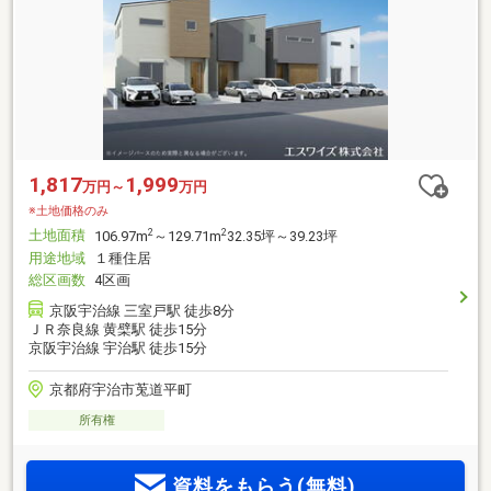
1,817
1,999
万円～
万円
※土地価格のみ
土地面積
2
2
106.97m
～129.71m
32.35坪～39.23坪
用途地域
１種住居
総区画数
4区画
京阪宇治線 三室戸駅 徒歩8分
ＪＲ奈良線 黄檗駅 徒歩15分
京阪宇治線 宇治駅 徒歩15分
京都府宇治市莵道平町
所有権
資料をもらう(無料)