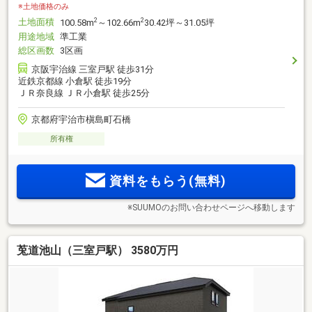
※土地価格のみ
土地面積
2
2
100.58m
～102.66m
30.42坪～31.05坪
用途地域
準工業
総区画数
3区画
京阪宇治線 三室戸駅 徒歩31分
近鉄京都線 小倉駅 徒歩19分
ＪＲ奈良線 ＪＲ小倉駅 徒歩25分
京都府宇治市槇島町石橋
所有権
資料をもらう(無料)
※SUUMOのお問い合わせページへ移動します
莵道池山（三室戸駅） 3580万円