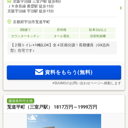
京阪宇治線 三室戸駅 徒歩8分
ＪＲ奈良線 黄檗駅 徒歩15分
京阪宇治線 宇治駅 徒歩15分
京都府宇治市莵道平町
2階建て
所有権
駐車2台以上
カウンターキッチン
オール電化
浴室乾燥機
【２階トイレ×18帖LDK】全４区画分譲！長期優良（GX志向
型）住宅です♪
資料をもらう(無料)
※SUUMOのお問い合わせページへ移動します
建築条件付土地
莵道平町（三室戸駅） 1817万円～1999万円