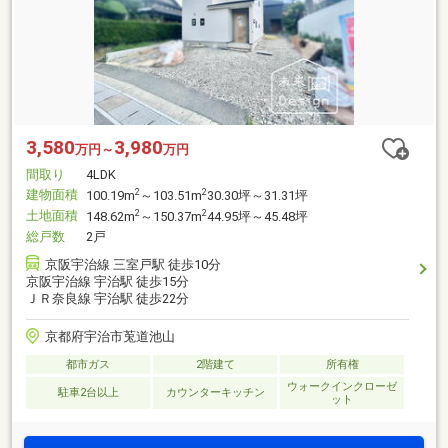
3,580
3,980
万円～
万円
間取り
4LDK
建物面積
2
2
100.19m
～103.51m
30.30坪～31.31坪
土地面積
2
2
148.62m
～150.37m
44.95坪～45.48坪
総戸数
2戸
京阪宇治線 三室戸駅 徒歩10分
京阪宇治線 宇治駅 徒歩15分
ＪＲ奈良線 宇治駅 徒歩22分
京都府宇治市莵道池山
都市ガス
2階建て
所有権
ウォークインクローゼ
駐車2台以上
カウンターキッチン
ット