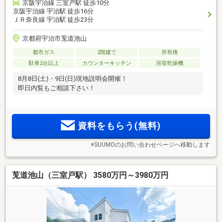
京阪宇治線 三室戸駅 徒歩10分
京阪宇治線 宇治駅 徒歩16分
ＪＲ奈良線 宇治駅 徒歩23分
京都府宇治市莵道池山
都市ガス
2階建て
所有権
駐車2台以上
カウンターキッチン
浴室乾燥機
8月8日(土)・9日(日)現地説明会開催！
即日内覧もご相談下さい！
資料をもらう(無料)
※SUUMOのお問い合わせページへ移動します
莵道池山（三室戸駅） 3580万円～3980万円