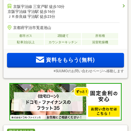
京阪宇治線 三室戸駅 徒歩10分
京阪宇治線 宇治駅 徒歩16分
ＪＲ奈良線 宇治駅 徒歩23分
京都府宇治市莵道池山
都市ガス
2階建て
所有権
駐車2台以上
カウンターキッチン
浴室乾燥機
資料をもらう(無料)
※SUUMOのお問い合わせページへ移動します