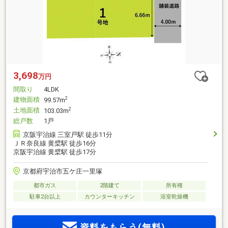
3,698
万円
間取り
4LDK
建物面積
2
99.57m
土地面積
2
103.03m
総戸数
1戸
京阪宇治線 三室戸駅 徒歩11分
ＪＲ奈良線 黄檗駅 徒歩16分
京阪宇治線 黄檗駅 徒歩17分
京都府宇治市五ケ庄一里塚
都市ガス
2階建て
所有権
駐車2台以上
カウンターキッチン
浴室乾燥機
資料をもらう(無料)