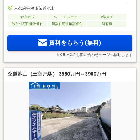
京都府宇治市莵道池山
都市ガス
ルーフバルコニー
2階建て
設計住宅性能評価付
建設住宅性能評価付
所有権
資料をもらう(無料)
※SUUMOのお問い合わせページへ移動します
莵道池山（三室戸駅） 3580万円～3980万円