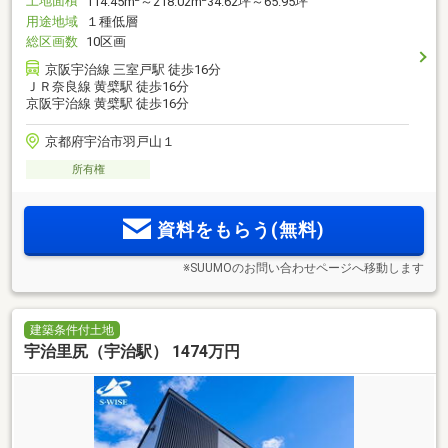
土地面積
114.45m
～218.02m
34.62坪～65.95坪
用途地域
１種低層
総区画数
10区画
京阪宇治線 三室戸駅 徒歩16分
ＪＲ奈良線 黄檗駅 徒歩16分
京阪宇治線 黄檗駅 徒歩16分
京都府宇治市羽戸山１
所有権
資料をもらう(無料)
※SUUMOのお問い合わせページへ移動します
建築条件付土地
宇治里尻（宇治駅） 1474万円