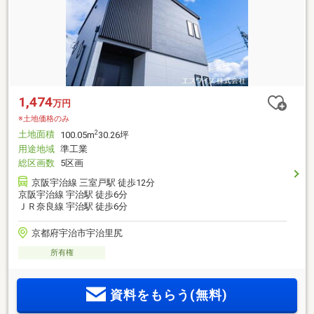
1,474
万円
※土地価格のみ
土地面積
2
100.05m
30.26坪
用途地域
準工業
総区画数
5区画
京阪宇治線 三室戸駅 徒歩12分
京阪宇治線 宇治駅 徒歩6分
ＪＲ奈良線 宇治駅 徒歩6分
京都府宇治市宇治里尻
所有権
資料をもらう(無料)