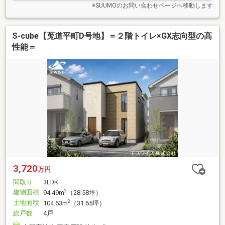
※SUUMOのお問い合わせページへ移動します
S-cube【莵道平町D号地】＝２階トイレ×GX志向型の高
性能＝
3,720
万円
間取り
3LDK
建物面積
2
94.49m
（28.58坪）
土地面積
2
104.63m
（31.65坪）
総戸数
4戸