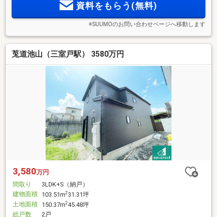
資料をもらう(無料)
※SUUMOのお問い合わせページへ移動します
莵道池山（三室戸駅） 3580万円
3,580
万円
間取り
3LDK+S（納戸）
建物面積
2
103.51m
31.31坪
土地面積
2
150.37m
45.48坪
総戸数
2戸