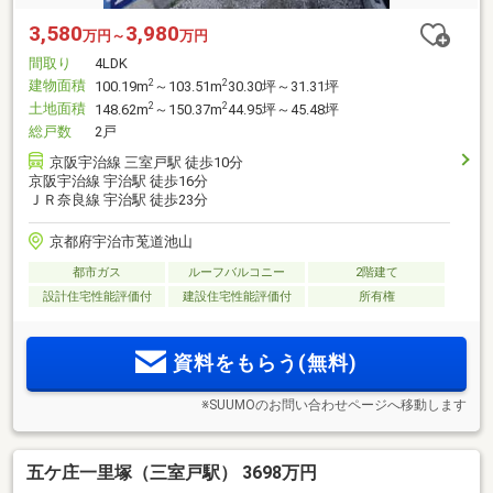
3,580
3,980
万円～
万円
間取り
4LDK
建物面積
2
2
100.19m
～103.51m
30.30坪～31.31坪
土地面積
2
2
148.62m
～150.37m
44.95坪～45.48坪
総戸数
2戸
京阪宇治線 三室戸駅 徒歩10分
京阪宇治線 宇治駅 徒歩16分
ＪＲ奈良線 宇治駅 徒歩23分
京都府宇治市莵道池山
都市ガス
ルーフバルコニー
2階建て
設計住宅性能評価付
建設住宅性能評価付
所有権
資料をもらう(無料)
※SUUMOのお問い合わせページへ移動します
五ケ庄一里塚（三室戸駅） 3698万円