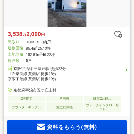
3,538
2,000
万
円
間取り
3LDK+S（納戸）
建物面積
2
86.4m
26.13坪
土地面積
2
152.81m
46.22坪
総戸数
5戸
京阪宇治線 三室戸駅 徒歩22分
ＪＲ奈良線 黄檗駅 徒歩18分
京阪宇治線 黄檗駅 徒歩19分
京都府宇治市五ケ庄上村
2階建て
所有権
駐車2台以上
ウォークインクローゼ
カウンターキッチン
浴室乾燥機
ット
資料をもらう(無料)