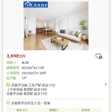
3,698
万円
間取り
4LDK
建物面積
2
99.57m
30.11坪
土地面積
2
103.03m
31.16坪
総戸数
1戸
京阪宇治線 三室戸駅 徒歩11分
ＪＲ奈良線 黄檗駅 徒歩14分
京阪宇治線 黄檗駅 徒歩17分
京都府宇治市五ケ庄一里塚
都市ガス
2階建て
所有権