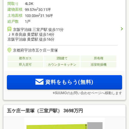
間取り
4LDK
建物面積
2
99.57m
30.11坪
土地面積
2
103.03m
31.16坪
総戸数
1戸
京阪宇治線 三室戸駅 徒歩11分
ＪＲ奈良線 黄檗駅 徒歩14分
京阪宇治線 黄檗駅 徒歩16分
京都府宇治市五ケ庄一里塚
都市ガス
2階建て
所有権
即入居可
カウンターキッチン
浴室乾燥機
資料をもらう(無料)
※SUUMOのお問い合わせページへ移動します
五ケ庄一里塚（三室戸駅） 3698万円