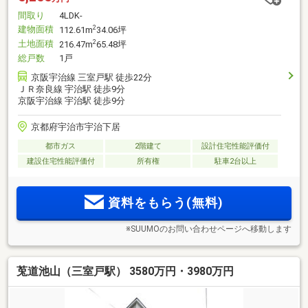
間取り
4LDK-
建物面積
2
112.61m
34.06坪
土地面積
2
216.47m
65.48坪
総戸数
1戸
京阪宇治線 三室戸駅 徒歩22分
ＪＲ奈良線 宇治駅 徒歩9分
京阪宇治線 宇治駅 徒歩9分
京都府宇治市宇治下居
都市ガス
2階建て
設計住宅性能評価付
建設住宅性能評価付
所有権
駐車2台以上
資料をもらう(無料)
※SUUMOのお問い合わせページへ移動します
莵道池山（三室戸駅） 3580万円・3980万円