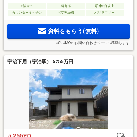
2階建て
所有権
駐車2台以上
カウンターキッチン
浴室乾燥機
バリアフリー
資料をもらう(無料)
※SUUMOのお問い合わせページへ移動します
宇治下居（宇治駅） 5255万円
5,255
万円