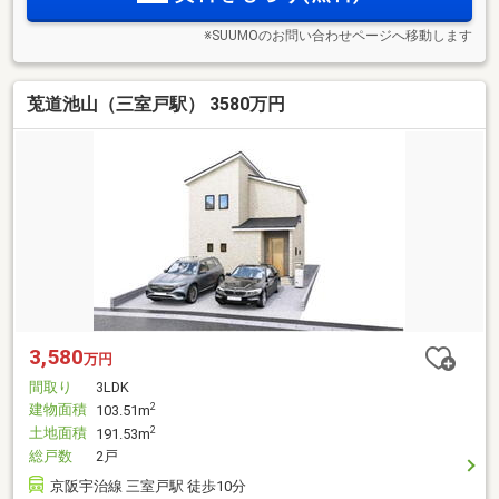
※SUUMOのお問い合わせページへ移動します
莵道池山（三室戸駅） 3580万円
3,580
万円
間取り
3LDK
建物面積
2
103.51m
土地面積
2
191.53m
総戸数
2戸
京阪宇治線 三室戸駅 徒歩10分