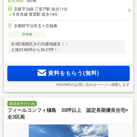
総区画数
5区画
京阪宇治線 三室戸駅 徒歩11分
ＪＲ奈良線 黄檗駅 徒歩14分
京都府宇治市五ケ庄福角
所有権
全5区画南区きの分譲地誕生！！
土地32.83坪から36.27坪！
資料をもらう(無料)
※SUUMOのお問い合わせページへ移動します
建築条件付土地
フィールコンフィ槇島 30坪以上 認定長期優良住宅×
全3区画