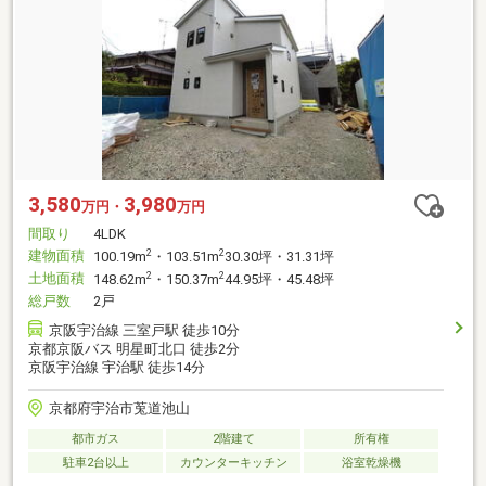
3,580
3,980
万円・
万円
間取り
4LDK
建物面積
2
2
100.19m
・103.51m
30.30坪・31.31坪
土地面積
2
2
148.62m
・150.37m
44.95坪・45.48坪
総戸数
2戸
京阪宇治線 三室戸駅 徒歩10分
京都京阪バス 明星町北口 徒歩2分
京阪宇治線 宇治駅 徒歩14分
京都府宇治市莵道池山
都市ガス
2階建て
所有権
駐車2台以上
カウンターキッチン
浴室乾燥機