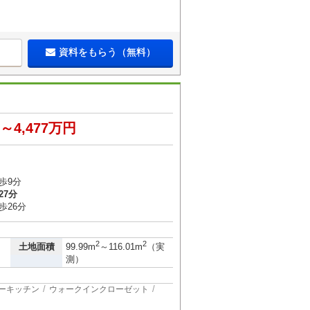
資料をもらう（無料）
円～4,477万円
３
歩9分
27分
歩26分
2
2
土地面積
99.99m
～116.01m
（実
測）
ーキッチン
ウォークインクローゼット