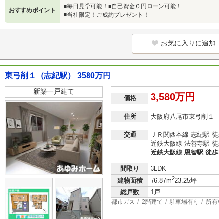
■毎日見学可能！■自己資金０円ローン可能！
おすすめポイント
■当社限定！ご成約プレゼント！
お気に入りに追加
東弓削１（志紀駅） 3580万円
新築一戸建て
3,580万円
価格
住所
大阪府八尾市東弓削１
交通
ＪＲ関西本線 志紀駅 徒
近鉄大阪線 法善寺駅 徒
近鉄大阪線 恩智駅 徒歩
間取り
3LDK
2
建物面積
76.87m
23.25坪
総戸数
1戸
都市ガス
2階建て
駐車場有り
所有