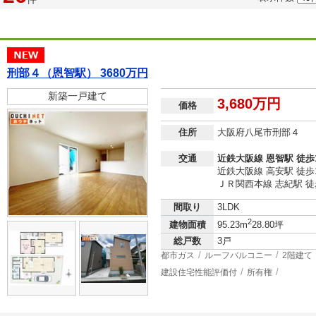
刑部４（恩智駅） 3680万円
新築一戸建て
3,680万円
価格
住所
大阪府八尾市刑部４
交通
近鉄大阪線 恩智駅 徒歩
近鉄大阪線 高安駅 徒歩
ＪＲ関西本線 志紀駅 徒
間取り
3LDK
2
建物面積
95.23m
28.80坪
総戸数
3戸
都市ガス
ルーフバルコニー
2階建て
建設住宅性能評価付
所有権