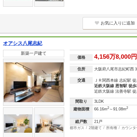
お気に入りに追加
オアシス八尾志紀
新築一戸建て
4,156万8,000
価格
住所
大阪府八尾市志紀町西
交通
ＪＲ関西本線 志紀駅 徒
近鉄大阪線 恩智駅 徒歩
近鉄大阪線 法善寺駅 徒
間取り
3LDK
2
2
建物面積
66.16m
～91.08m
総戸数
21戸
都市ガス
2階建て
所有権
カウンタ