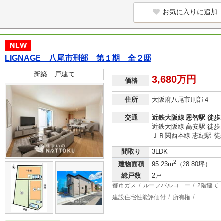
お気に入りに追加
LIGNAGE 八尾市刑部 第１期 全２邸
新築一戸建て
3,680万円
価格
住所
大阪府八尾市刑部４
交通
近鉄大阪線 恩智駅 徒歩
近鉄大阪線 高安駅 徒歩
ＪＲ関西本線 志紀駅 徒
間取り
3LDK
2
建物面積
95.23m
（28.80坪）
総戸数
2戸
都市ガス
ルーフバルコニー
2階建て
建設住宅性能評価付
所有権