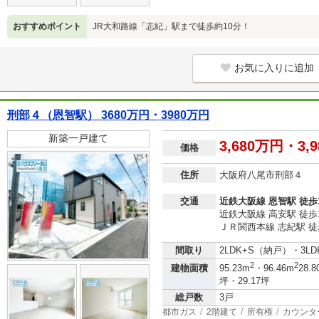
おすすめポイント
JR大和路線「志紀」駅まで徒歩約10分！
お気に入りに追加
刑部４（恩智駅） 3680万円・3980万円
新築一戸建て
3,680万円・3,
価格
住所
大阪府八尾市刑部４
交通
近鉄大阪線 恩智駅 徒歩
近鉄大阪線 高安駅 徒歩
ＪＲ関西本線 志紀駅 徒
間取り
2LDK+S（納戸）・3LD
2
2
建物面積
95.23m
・96.46m
28.8
坪・29.17坪
総戸数
3戸
都市ガス
2階建て
所有権
カウンタ