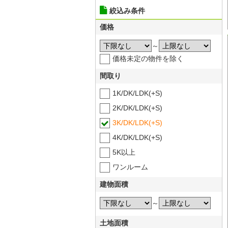
絞込み条件
価格
～
価格未定の物件を除く
間取り
1K/DK/LDK(+S)
2K/DK/LDK(+S)
3K/DK/LDK(+S)
4K/DK/LDK(+S)
5K以上
ワンルーム
建物面積
～
土地面積