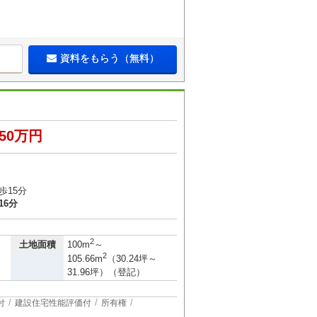
資料をもらう（無料）
850万円
歩15分
16分
）
2
土地面積
100m
～
2
105.66m
（30.24坪～
31.96坪）（登記）
付
建設住宅性能評価付
所有権