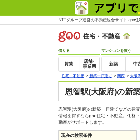
NTTグループ運営の不動産総合サイト goo
借りる
マンションを買う
店舗･
賃貸
新築
中
事業用
住宅・不動産
>
新築一戸建て
>
関西
>
大阪
恩智駅(大阪府)の新
恩智駅(大阪府)の新築一戸建てなどの
情報を探すならgoo住宅・不動産。価格
動産がサポートします。
現在の検索条件