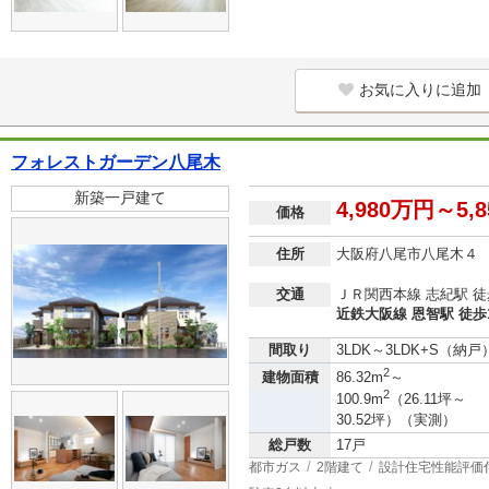
お気に入りに追加
フォレストガーデン八尾木
新築一戸建て
4,980万円～5,
価格
住所
大阪府八尾市八尾木４
交通
ＪＲ関西本線 志紀駅 徒
近鉄大阪線 恩智駅 徒歩
間取り
3LDK～3LDK+S（納戸
2
建物面積
86.32m
～
2
100.9m
（26.11坪～
30.52坪）（実測）
総戸数
17戸
都市ガス
2階建て
設計住宅性能評価