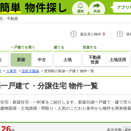
住宅・不動産
0
最近見た物件
保
一戸建てを買う
建てる
投資する
不動産
古
新築
中古
土地
土地活用
投資
府
>
八尾市
>
近鉄大阪線
>
恩智駅の新築一戸建て 物件一覧
築一戸建て・分譲住宅 物件一覧
建売住宅・新築住宅・一軒家をご紹介します。新築分譲一戸建て・建て売
・建物面積・土地面積・間取り・人気のこだわり条件から物件を簡単検索
26
表示件数
件