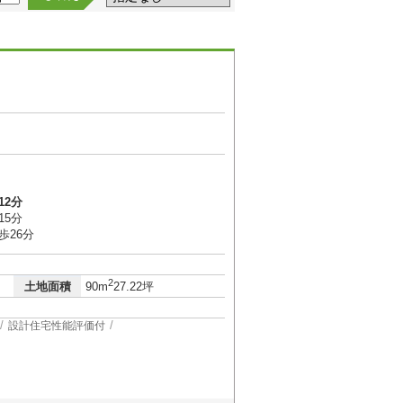
12分
15分
歩26分
2
土地面積
90m
27.22坪
設計住宅性能評価付