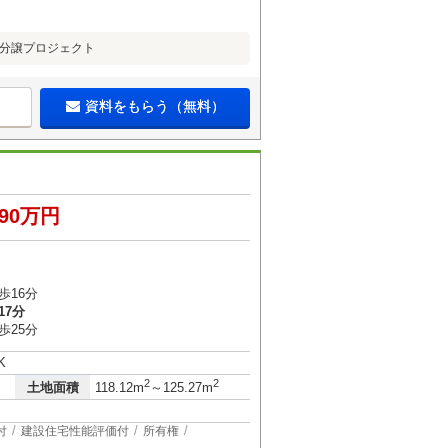
建分譲プロジェクト
資料をもらう（無料）
290万円
歩16分
17分
歩25分
K
2
2
土地面積
118.12m
～125.27m
付
建設住宅性能評価付
所有権