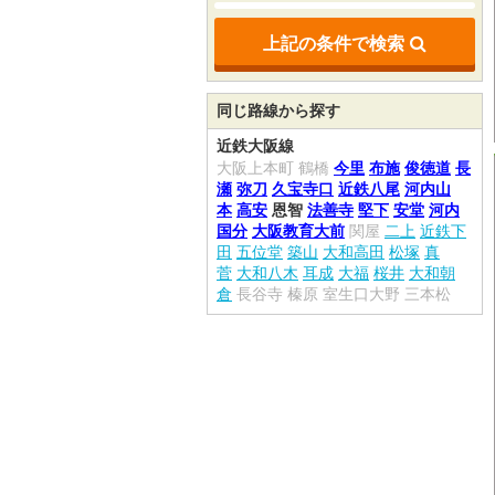
上記の条件で検索
同じ路線から探す
近鉄大阪線
大阪上本町
鶴橋
今里
布施
俊徳道
長
瀬
弥刀
久宝寺口
近鉄八尾
河内山
本
高安
恩智
法善寺
堅下
安堂
河内
国分
大阪教育大前
関屋
二上
近鉄下
田
五位堂
築山
大和高田
松塚
真
菅
大和八木
耳成
大福
桜井
大和朝
倉
長谷寺
榛原
室生口大野
三本松