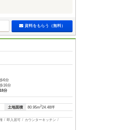
資料をもらう（無料）
歩6分
歩16分
18分
2
土地面積
80.95m
24.48坪
権
即入居可
カウンターキッチン