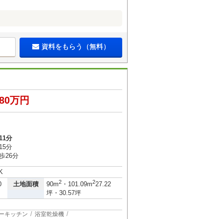
資料をもらう（無料）
980万円
11分
15分
歩26分
K
2
2
土地面積
0
90m
・101.09m
27.22
坪・30.57坪
ーキッチン
浴室乾燥機