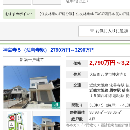
駐車2台以上
おすすめポイント
【住友林業の戸建分譲】住友林業×NEXCO西日本 初の戸
お気に入りに追加
神宮寺５（法善寺駅） 2790万円～3290万円
新築一戸建て
2,790万円～3,
価格
住所
大阪府八尾市神宮寺５
交通
近鉄大阪線 法善寺駅 徒
近鉄大阪線 恩智駅 徒歩
ＪＲ関西本線 志紀駅 徒
間取り
3LDK+S（納戸）・4LD
2
2
建物面積
93.98m
～99.36m
総戸数
4戸
都市ガス
2階建て
設計住宅性能評価