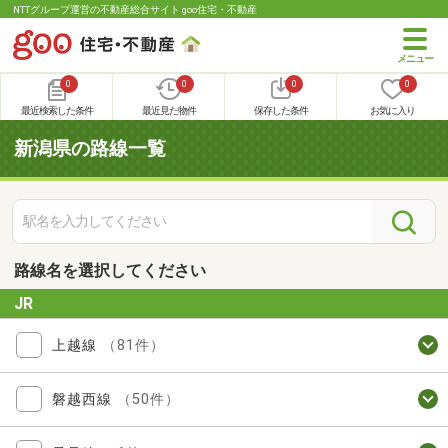
NTTグループ運営の不動産総合サイト goo住宅・不動産
0
0
0
0
最近検索した条件
最近見た物件
保存した条件
お気に入り
新潟県の路線一覧
路線名を選択してください
JR
上越線
（81件）
磐越西線
（50件）