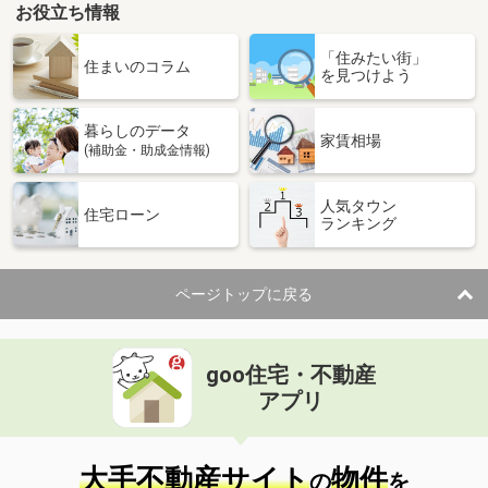
お役立ち情報
「住みたい街」
住まいのコラム
を見つけよう
暮らしのデータ
家賃相場
(補助金・助成金情報)
人気タウン
住宅ローン
ランキング
ページトップに戻る
goo住宅・不動産
アプリ
大手不動産サイト
物件
の
を