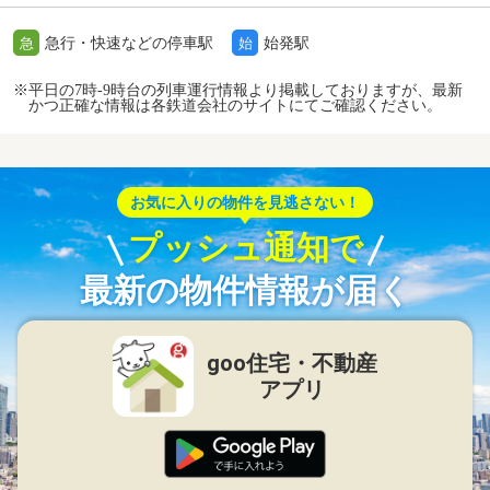
急行・快速などの停車駅
始発駅
急
始
※平日の7時-9時台の列車運行情報より掲載しておりますが、最新
かつ正確な情報は各鉄道会社のサイトにてご確認ください。
お気に入りの物件を見逃さない！
プッシュ通知で
最新の物件情報が届く
goo住宅・不動産
アプリ