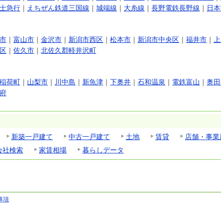
士急行
｜
えちぜん鉄道三国線
｜
城端線
｜
大糸線
｜
長野電鉄長野線
｜
日本
市
｜
富山市
｜
金沢市
｜
新潟市西区
｜
松本市
｜
新潟市中央区
｜
福井市
｜
上
区
｜
佐久市
｜
北佐久郡軽井沢町
稲荷町
｜
山梨市
｜
川中島
｜
新魚津
｜
下奥井
｜
石和温泉
｜
電鉄富山
｜
奥田
府
新築一戸建て
中古一戸建て
土地
賃貸
店舗・事業
会社検索
家賃相場
暮らしデータ
事項