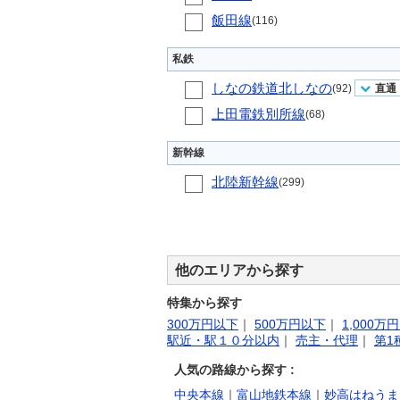
飯田線
(116)
私鉄
しなの鉄道北しなの
(92)
直通
上田電鉄別所線
(68)
新幹線
北陸新幹線
(299)
他のエリアから探す
特集から探す
300万円以下
｜
500万円以下
｜
1,000万
駅近・駅１０分以内
｜
売主・代理
｜
第1
人気の路線から探す :
中央本線
｜
富山地鉄本線
｜
妙高はねうま