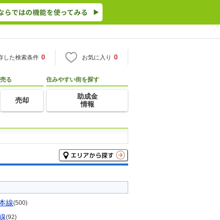
0
0
存した検索条件
お気に入り
売る
住みやすい街を探す
助成金
売却
情報
本線
(500)
線
(92)