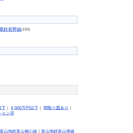
電鉄長野線
(193)
以下
｜
5,000万円以下
｜
間取り図あり
｜
ション済
富山地鉄富山都心線
｜
富山地鉄富山港線