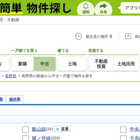
住宅・不動産
0
最近見た物件
保
一戸建てを買う
建てる
投資する
不動産
古
新築
中古
土地
土地活用
投資
>
長野県
>
長野県の路線から中古一戸建て物件を探す
県
福井県
飯山線
中央
(24)
直通
篠ノ井線
大糸
(204)