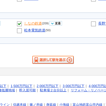
しなの鉄道
長野
(209)
直通
松本電気鉄道
(50)
円以下
｜
1,500万円以下
｜
2,000万円以下
｜
3,000万円以下
｜
4,000万円
種低層地域
｜
即入居可能
｜
駐車場２台分以上
｜
リフォーム・リノベー
ライン
｜
信越本線
｜
篠ノ井線
｜
身延線
｜
小海線
｜
富山地鉄富山市内線
｜