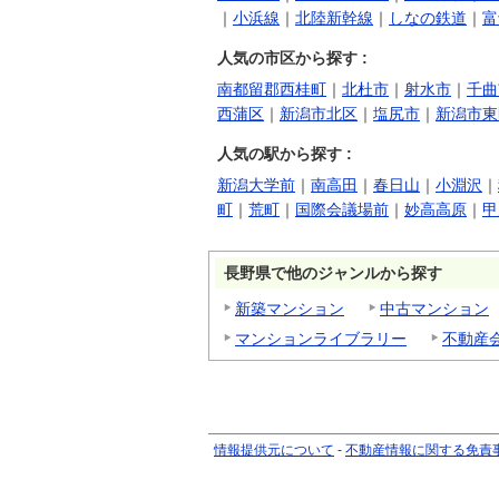
｜
小浜線
｜
北陸新幹線
｜
しなの鉄道
｜
富
人気の市区から探す :
南都留郡西桂町
｜
北杜市
｜
射水市
｜
千曲
西蒲区
｜
新潟市北区
｜
塩尻市
｜
新潟市東
人気の駅から探す :
新潟大学前
｜
南高田
｜
春日山
｜
小淵沢
｜
町
｜
荒町
｜
国際会議場前
｜
妙高高原
｜
甲
長野県で他のジャンルから探す
新築マンション
中古マンション
マンションライブラリー
不動産
情報提供元について
-
不動産情報に関する免責