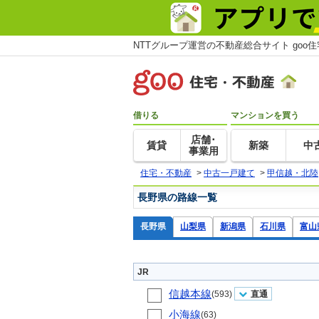
NTTグループ運営の不動産総合サイト goo
借りる
マンションを買う
店舗･
賃貸
新築
中
事業用
住宅・不動産
>
中古一戸建て
>
甲信越・北陸
長野県の路線一覧
長野県
山梨県
新潟県
石川県
富山
JR
信越本線
(593)
直通
小海線
(63)