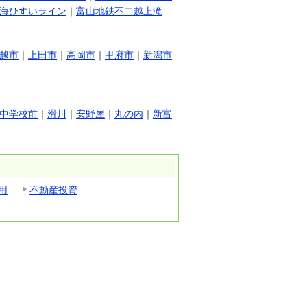
海ひすいライン
｜
富山地鉄不二越上滝
越市
｜
上田市
｜
高岡市
｜
甲府市
｜
新潟市
中学校前
｜
滑川
｜
安野屋
｜
丸の内
｜
新富
用
不動産投資