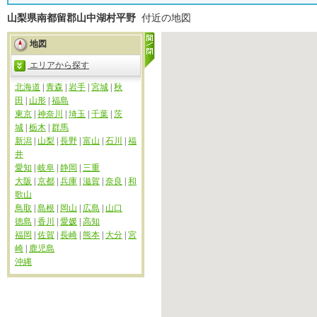
山梨県南都留郡山中湖村平野
付近の地図
地図
エリアから探す
北海道
|
青森
|
岩手
|
宮城
|
秋
田
|
山形
|
福島
東京
|
神奈川
|
埼玉
|
千葉
|
茨
城
|
栃木
|
群馬
新潟
|
山梨
|
長野
|
富山
|
石川
|
福
井
愛知
|
岐阜
|
静岡
|
三重
大阪
|
京都
|
兵庫
|
滋賀
|
奈良
|
和
歌山
鳥取
|
島根
|
岡山
|
広島
|
山口
徳島
|
香川
|
愛媛
|
高知
福岡
|
佐賀
|
長崎
|
熊本
|
大分
|
宮
崎
|
鹿児島
沖縄