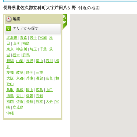
長野県北佐久郡立科町大字芦田八ケ野
付近の地図
地図
エリアから探す
北海道
|
青森
|
岩手
|
宮城
|
秋
田
|
山形
|
福島
東京
|
神奈川
|
埼玉
|
千葉
|
茨
城
|
栃木
|
群馬
新潟
|
山梨
|
長野
|
富山
|
石川
|
福
井
愛知
|
岐阜
|
静岡
|
三重
大阪
|
京都
|
兵庫
|
滋賀
|
奈良
|
和
歌山
鳥取
|
島根
|
岡山
|
広島
|
山口
徳島
|
香川
|
愛媛
|
高知
福岡
|
佐賀
|
長崎
|
熊本
|
大分
|
宮
崎
|
鹿児島
沖縄