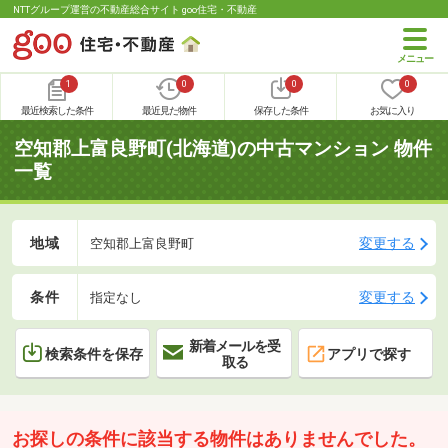
NTTグループ運営の不動産総合サイト goo住宅・不動産
1
0
0
0
最近検索した条件
最近見た物件
保存した条件
お気に入り
空知郡上富良野町(北海道)の中古マンション 物件
一覧
地域
変更する
空知郡上富良野町
条件
変更する
指定なし
新着メールを受
検索条件を保存
アプリで探す
取る
お探しの条件に該当する物件はありませんでした。