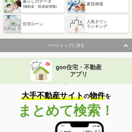
暮らしのデータ
家賃相場
(補助金・助成金情報)
人気タウン
住宅ローン
ランキング
ページトップに戻る
goo住宅・不動産
アプリ
大手不動産サイト
物件
の
を
まとめて検索！