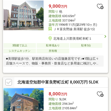
3613までご連絡ください。
9,000
万円
間取り
他
2
建物面積
630.65m
2
土地面積
337.04m
築年月
1996年11月(築29年10ヶ月)
ＪＲ富良野線 美瑛駅 徒歩1分
北海道上川郡美瑛町本町１
3階建て以上
駐車場あり
駐車3台
システムキッチン
所有権
■美瑛駅徒歩1分、駅前商店街沿いの店舗兼居宅です♪■1階は広々
店舗スペースで、物販・事務所・飲食店など多用途に検討しやす
い造り◎■2階・3階は住居として使いやすく、各階にキッチン・
浴室を備えたゆとりある間取り♪■4階部分には洋室と納戸もあ
り、趣味部屋や収納スペースとして活用できます♪■地下車庫・エ
北海道空知郡中富良野町丘町 8,000万円 5LDK
レベーター付きで階移動やお車の保管にも便利です◎■白金温
泉・青い池方面のバス停が目の前、公共駐車場も徒歩2分圏内♪■
銀行・飲食店・公共施設も近く、事業用にも住まいにも魅力的な
8,000
万円
立地です◎お気軽にお問い合わせください♪（TEL:011-790-8100）
間取り
5LDK
2
建物面積
294.3m
2
土地面積
2105.84m