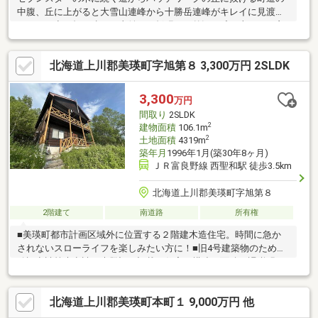
中腹、丘に上がると大雪山連峰から十勝岳連峰がキレイに見渡せ
ます。に空と畑と遠くの山並み。板張りの外観、丘を上がって玄
関、大きな吹き抜けのリビング、和室の客間が6帖間 2階は仕切
りのないホール寝室+見晴らしの良い書斎、書斎の前は前面バル
北海道上川郡美瑛町字旭第８ 3,300万円 2SLDK
コニー。毎日が森林浴。おトイレは残念ながら汲取り、お風呂と
トイレはリフォームしたら快適に過ごせます。
3,300
万円
間取り
2SLDK
2
建物面積
106.1m
2
土地面積
4319m
築年月
1996年1月(築30年8ヶ月)
ＪＲ富良野線 西聖和駅 徒歩3.5km
北海道上川郡美瑛町字旭第８
2階建て
南道路
所有権
■美瑛町都市計画区域外に位置する２階建木造住宅。時間に急か
されないスローライフを楽しみたい方に！■旧4号建築物のため、
確認申請等未申請。未登記。記載の住宅の構造や面積は課税明細
より抽出した情報です。■上水あり。汚水は汲取り。灯油暖房。
電気、ネット配線あり。前面道路は町道で、冬場は西側道路から
北海道上川郡美瑛町本町１ 9,000万円 他
敷地前まで除雪が入ります。※東側へ抜ける道路は通行止めにな
ります。※内覧は事前のご予約が必要です。ご希望の方は0166-74-