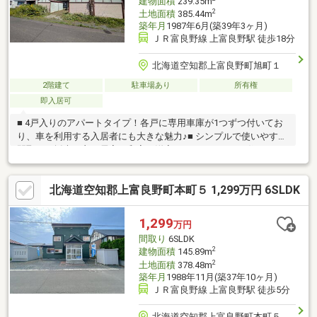
建物面積
239.35m
2
土地面積
385.44m
築年月
1987年6月(築39年3ヶ月)
ＪＲ富良野線 上富良野駅 徒歩18分
北海道空知郡上富良野町旭町１
2階建て
駐車場あり
所有権
即入居可
■ 4戸入りのアパートタイプ！各戸に専用車庫が1つずつ付いてお
り、車を利用する入居者にも大きな魅力♪■ シンプルで使いやすい
間取り＆採光の良い居室！和室・洋室どちらもそろった住みやす
い空間◎■ ほぼ同仕様のお部屋ですが、収納の大きさや玄関スペ
ースなど一部異なるタイプもあり、入居者の幅広いニーズに対
北海道空知郡上富良野町本町５ 1,299万円 6SLDK
応！■ 上富良野中心地にほど近く、生活施設へのアクセスも便利
◎ファミリーから単身者まで幅広く募集可能♪■ 投資用・オーナー
チェンジ物件としてもおすすめ！安定した賃貸収入を見込める魅
1,299
万円
力的なアパートです♪内覧のご希望等、お気軽にお問い合わせくだ
間取り
6SLDK
さい♪（TEL:011-790-8100）
2
建物面積
145.89m
2
土地面積
378.48m
築年月
1988年11月(築37年10ヶ月)
ＪＲ富良野線 上富良野駅 徒歩5分
北海道空知郡上富良野町本町５