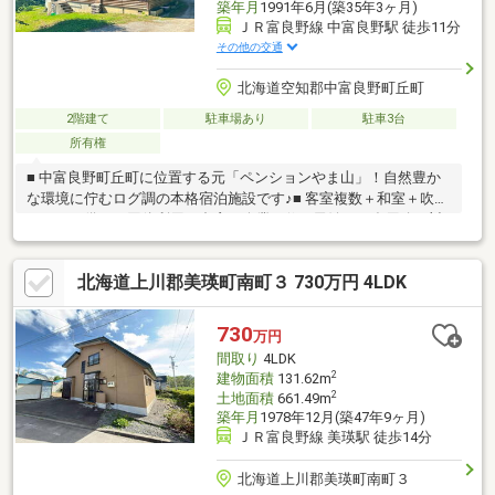
築年月
1991年6月(築35年3ヶ月)
ＪＲ富良野線 中富良野駅 徒歩11分
その他の交通
北海道空知郡中富良野町丘町
2階建て
駐車場あり
駐車3台
所有権
■ 中富良野町丘町に位置する元「ペンションやま山」！自然豊か
な環境に佇むログ調の本格宿泊施設です♪■ 客室複数＋和室＋吹抜
ホールを備え、団体利用・合宿・企業研修・民泊など多用途に対
応可能◎■ 業務用厨房・受付カウンター・複数洗面・浴室完備
で、すぐに事業再開を検討できる設備内容です！■ 敷地にもゆと
北海道上川郡美瑛町南町３ 730万円 4LDK
りがあり、駐車スペース確保やガーデン活用なども可能♪■ 富良野
観光エリアへのアクセスも良好で、宿泊需要を取り込める立地で
す◎お気軽にお問い合わせください♪（TEL:011-790-8100）
730
万円
間取り
4LDK
2
建物面積
131.62m
2
土地面積
661.49m
築年月
1978年12月(築47年9ヶ月)
ＪＲ富良野線 美瑛駅 徒歩14分
北海道上川郡美瑛町南町３