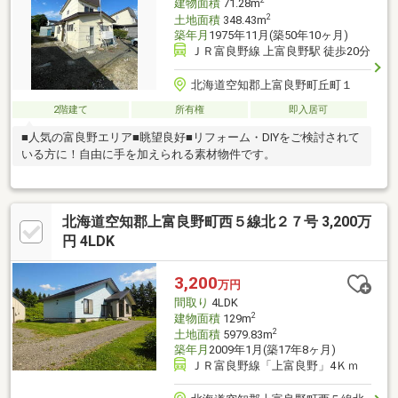
2
建物面積
71.28m
2
土地面積
348.43m
築年月
1975年11月(築50年10ヶ月)
ＪＲ富良野線 上富良野駅 徒歩20分
北海道空知郡上富良野町丘町１
2階建て
所有権
即入居可
■人気の富良野エリア■眺望良好■リフォーム・DIYをご検討されて
いる方に！自由に手を加えられる素材物件です。
北海道空知郡上富良野町西５線北２７号 3,200万
円 4LDK
3,200
万円
間取り
4LDK
2
建物面積
129m
2
土地面積
5979.83m
築年月
2009年1月(築17年8ヶ月)
ＪＲ富良野線「上富良野」4Ｋｍ