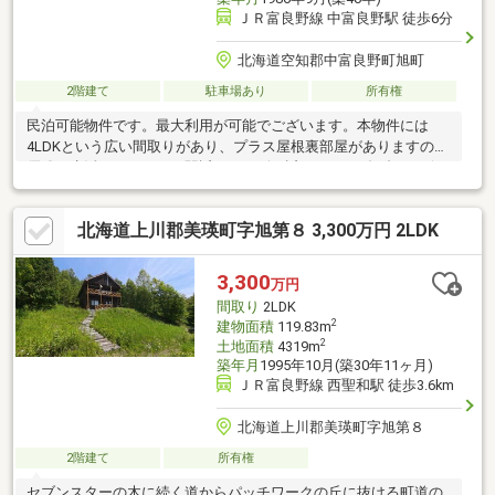
ＪＲ富良野線 中富良野駅 徒歩6分
北海道空知郡中富良野町旭町
2階建て
駐車場あり
所有権
民泊可能物件です。最大利用が可能でございます。本物件には
4LDKという広い間取りがあり、プラス屋根裏部屋がありますので
優雅な生活ができます。駅近、コンビニ近、ラベンダー畑もと保
険何あります。北の峰スキー場にもJRですぐに行くことができる
好立地な住宅になります。
北海道上川郡美瑛町字旭第８ 3,300万円 2LDK
3,300
万円
間取り
2LDK
2
建物面積
119.83m
2
土地面積
4319m
築年月
1995年10月(築30年11ヶ月)
ＪＲ富良野線 西聖和駅 徒歩3.6km
北海道上川郡美瑛町字旭第８
2階建て
所有権
セブンスターの木に続く道からパッチワークの丘に抜ける町道の