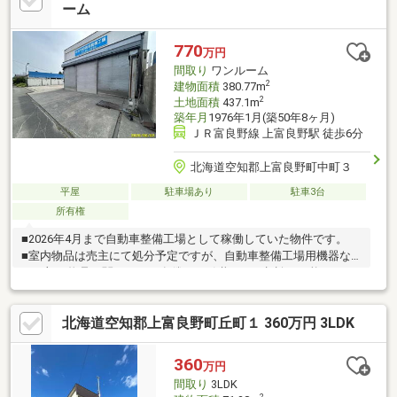
休憩室・作業場・事務所スペースなど多用途に活用可能！開業・
ーム
移転を検討中の方にもおすすめです♪お気軽にお問い合わせくださ
い♪（TEL:011-790-8100）
770
万円
間取り
ワンルーム
2
建物面積
380.77m
2
土地面積
437.1m
築年月
1976年1月(築50年8ヶ月)
ＪＲ富良野線 上富良野駅 徒歩6分
北海道空知郡上富良野町中町３
平屋
駐車場あり
駐車3台
所有権
■2026年4月まで自動車整備工場として稼働していた物件です。
■室内物品は売主にて処分予定ですが、自動車整備工場用機器な
ど一部の物品に関しては、有償にて引継ぎのご相談も可能です。
北海道空知郡上富良野町丘町１ 360万円 3LDK
360
万円
間取り
3LDK