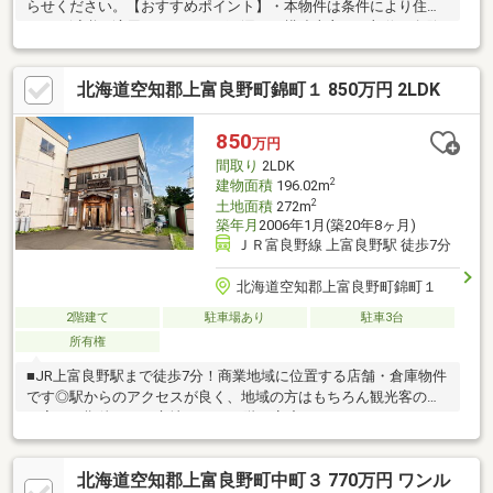
らせください。【おすすめポイント】・本物件は条件により住宅
ローン減税が適用されます。・雨漏り、構造上主要な部位の欠陥
や、腐食、給排水管の故障や漏水についてお引き渡しより2年間保
証・お客様に合わせたローンの組み方や金融機関をご提案。住宅
北海道空知郡上富良野町錦町１ 850万円 2LDK
ローンが初めての方でもお気軽にご相談ください。【リフォーム
内容】・水回り全交換（一坪風呂、システムキッチン、三面鏡洗
面台、灯油ボイラー、トイレ等）・全室クロス張替・一階床フロ
850
万円
ーリング重ね張り・水回りクッションフロア張替・一部建具新品
間取り
2LDK
交換 など
2
建物面積
196.02m
2
土地面積
272m
築年月
2006年1月(築20年8ヶ月)
ＪＲ富良野線 上富良野駅 徒歩7分
北海道空知郡上富良野町錦町１
2階建て
駐車場あり
駐車3台
所有権
■JR上富良野駅まで徒歩7分！商業地域に位置する店舗・倉庫物件
です◎駅からのアクセスが良く、地域の方はもちろん観光客の立
ち寄りも期待できる立地です！■1階は客席スペース・カウンタ
ー・厨房・男女別トイレを備え、飲食店としての利用イメージが
しやすい間取りです♪現在営業中の店舗のため、店内の雰囲気や動
北海道空知郡上富良野町中町３ 770万円 ワンル
線も現地で確認できます◎■2階は広々とした空間があり、倉庫・