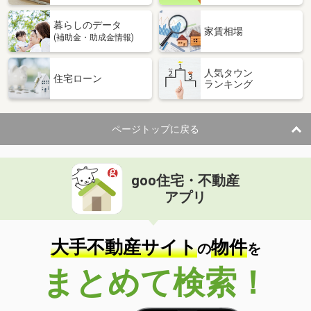
暮らしのデータ
家賃相場
(補助金・助成金情報)
人気タウン
住宅ローン
ランキング
ページトップに戻る
goo住宅・不動産
アプリ
大手不動産サイト
物件
の
を
まとめて検索！