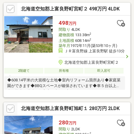
北海道空知郡上富良野町宮町２ 498万円 4LDK
498
万円
間取り
4LDK
2
建物面積
133.38m
2
土地面積
608.14m
築年月
1972年11月(築53年10ヶ月)
ＪＲ富良野線 上富良野駅 徒歩13分
北海道空知郡上富良野町宮町２
2階建て
所有権
即入居可
◆608.14平米の大規模な土地◆室内リフォーム箇所あり◆家庭菜
園ができます◆BBQスペースが確保されています◆車５台以上駐
車可能◆二階建て住宅◆日当たり良好
北海道空知郡上富良野町旭町１ 280万円 2LDK
280
万円
間取り
2LDK
2