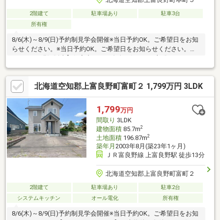
2階建て
駐車場あり
駐車3台
所有権
8/6(木)～8/9(日)予約制見学会開催※当日予約OK。ご希望日をお知
らせください。※当日予約OK。ご希望日をお知らせください。【8
月9日まで現況販売】住宅内は、ご自身で気になる部分だけリフォ
ームしてお住まいいただけます。8月10日以降はリフォーム住宅
として販売する予定です。【おすすめポイント】・本物件は条件
北海道空知郡上富良野町富町２ 1,799万円 3LDK
により住宅ローン減税が適用されます。・雨漏り、構造上主要な
部分の欠陥や・腐食、給排水管の故障や漏水についてお引渡しよ
り２年間保証。・返済額や融資可能額など、お客様のご希望にあ
1,799
万円
わせてご提案。住宅ローンが初めての方でもお気軽にご相談くだ
間取り
3LDK
さい。
2
建物面積
85.7m
2
土地面積
196.87m
築年月
2003年8月(築23年1ヶ月)
ＪＲ富良野線 上富良野駅 徒歩13分
北海道空知郡上富良野町富町２
2階建て
駐車場あり
駐車2台
システムキッチン
オール電化
所有権
8/6(木)～8/9(日)予約制見学会開催※当日予約OK。ご希望日をお知