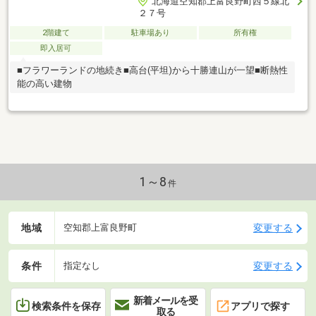
北海道空知郡上富良野町西５線北
２７号
2階建て
駐車場あり
所有権
即入居可
■フラワーランドの地続き■高台(平坦)から十勝連山が一望■断熱性
能の高い建物
1～8
件
地域
変更する
空知郡上富良野町
条件
変更する
指定なし
新着メールを受
検索条件を保存
アプリで探す
取る