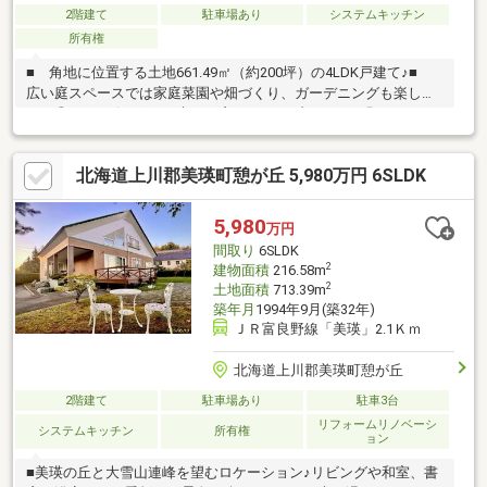
2階建て
駐車場あり
システムキッチン
所有権
■ 角地に位置する土地661.49㎡（約200坪）の4LDK戸建て♪■
広い庭スペースでは家庭菜園や畑づくり、ガーデニングも楽しめ
ます◎■ リビングには大きな窓とストーブがあり、明るくあた
たかな雰囲気です♪■ 和室・洋室を備え、ご家族での居住や趣味
部屋にも使いやすい間取り！■ 車庫・物置付きで駐車やタイ
北海道上川郡美瑛町憩が丘 5,980万円 6SLDK
ヤ・除雪道具の収納にも便利◎■ 自然を感じながら、ゆったり
とした美瑛暮らしを楽しみたい方におすすめ♪■ 現況を活かしつ
つ、リフォームのご相談も弊社で承っております！お気軽にお問
5,980
万円
い合わせください♪（TEL:011-790-8100）
間取り
6SLDK
2
建物面積
216.58m
2
土地面積
713.39m
築年月
1994年9月(築32年)
ＪＲ富良野線「美瑛」2.1Ｋｍ
北海道上川郡美瑛町憩が丘
2階建て
駐車場あり
駐車3台
リフォームリノベーシ
システムキッチン
所有権
ョン
■美瑛の丘と大雪山連峰を望むロケーション♪リビングや和室、書