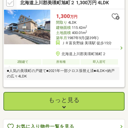
北海道上川郡美瑛町旭町２ 1,300万円 4LDK
美瑛の丘や夕景を楽しめる眺望も魅力！■広い庭ではガーデニン
グや家庭菜園も楽しめます♪■ボイラーは2年以内に交換、トイ
レ・水回りはリフォーム済み！※売主申告■憩が森公園が近く、散
1,300
万円
策やペットとのお散歩にぴったりです♪お気軽にお問い合わせくだ
間取り
4LDK
さい♪（TEL:011-790-8100）
2
建物面積
115.42m
2
土地面積
400.01m
築年月
1987年9月(築39年)
ＪＲ富良野線 美瑛駅 徒歩15分
北海道上川郡美瑛町旭町２
2階建て
所有権
即入居可
■人気の美瑛町の戸建て■2021年一部クロス張替え済■4LDK+納戸
の広々4LDK
もっと見る
お気に入り物件一覧を見る