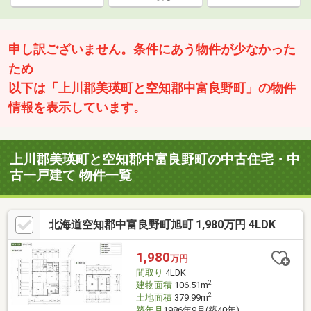
申し訳ございません。条件にあう物件が少なかった
ため
以下は「上川郡美瑛町と空知郡中富良野町」の物件
情報を表示しています。
上川郡美瑛町と空知郡中富良野町の中古住宅・中
古一戸建て 物件一覧
北海道空知郡中富良野町旭町 1,980万円 4LDK
1,980
万円
間取り
4LDK
2
建物面積
106.51m
2
土地面積
379.99m
築年月
1986年9月(築40年)