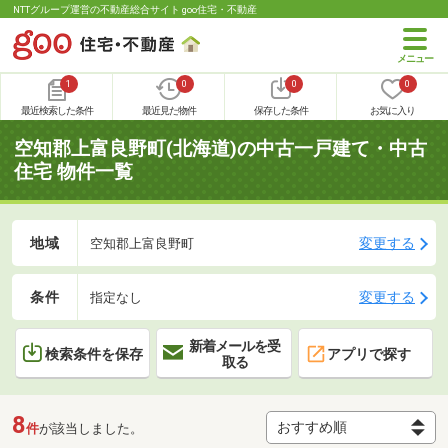
NTTグループ運営の不動産総合サイト goo住宅・不動産
1
0
0
0
最近検索した条件
最近見た物件
保存した条件
お気に入り
空知郡上富良野町(北海道)の中古一戸建て・中古
住宅 物件一覧
地域
変更する
空知郡上富良野町
条件
変更する
指定なし
新着メールを受
検索条件を保存
アプリで探す
取る
8
件
が該当しました。