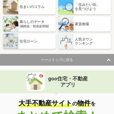
「住みたい街」
住まいのコラム
を見つけよう
暮らしのデータ
家賃相場
(補助金・助成金情報)
人気タウン
住宅ローン
ランキング
ページトップに戻る
goo住宅・不動産
アプリ
大手不動産サイト
物件
の
を