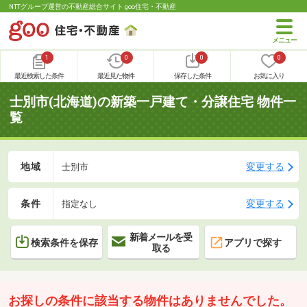
NTTグループ運営の不動産総合サイト goo住宅・不動産
1
0
0
0
最近検索した条件
最近見た物件
保存した条件
お気に入り
士別市(北海道)の新築一戸建て・分譲住宅 物件一
覧
地域
変更する
士別市
条件
変更する
指定なし
新着メールを受
検索条件を保存
アプリで探す
取る
お探しの条件に該当する物件はありませんでした。