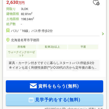
2,630
万円
間取り
3LDK
建物面積
2
82.81m
土地面積
2
198.34m
総戸数
-
バス/「16線」バス停 停歩2分
北海道名寄市字徳田
所有権
駐車2台以上
平屋
ウォークインクローゼ
ット
家具・カーテン付きですぐに暮らしスタート♪バス停徒歩2分
☆イオンも近く利便性抜群(^^)/◇20代の方から定年後の暮ら
しをお考えも方でも。お一人暮らしでも、お子様がいても。
どんな方にもぴったり！人気上昇中のクリエイトホームズの
【平屋】のお家がついに名寄に誕生しました☆【物件特
資料をもらう(無料)
徴】・モデルハウス特典！家具・カーテンがそのままついて
くる♪・LDKは16帖あり、対面キッチンから家族の様子を見守
りながら料理を楽しめます。・小学校までは徒歩11分/中学校
見学予約をする(無料)
まで徒歩2分◎月々55081円から購入可能な物件です。（融資
金額2630万円・期間50年・金利0.95％・諸費用別途）