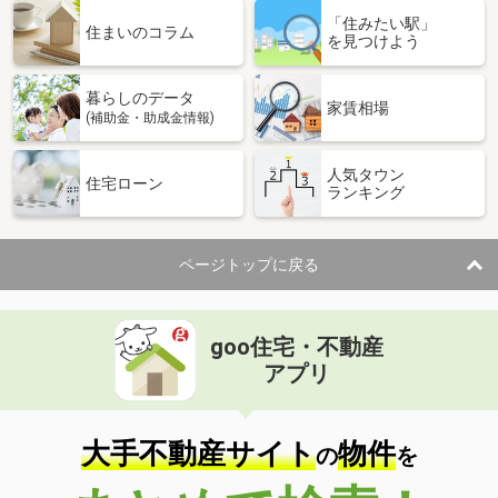
「住みたい駅」
住まいのコラム
を見つけよう
暮らしのデータ
家賃相場
(補助金・助成金情報)
人気タウン
住宅ローン
ランキング
ページトップに戻る
goo住宅・不動産
アプリ
大手不動産サイト
物件
の
を