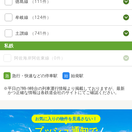
徳島線
（111件）
牟岐線
（124件）
土讃線
（741件）
私鉄
阿佐海岸阿佐東線
（0件）
急行・快速などの停車駅
始発駅
急
始
※平日の7時-9時台の列車運行情報より掲載しておりますが、最新
かつ正確な情報は各鉄道会社のサイトにてご確認ください。
お気に入りの物件を見逃さない！
プッシュ通知で