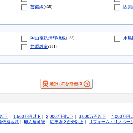
芸備線
因美
(435)
岡山電軌清輝橋線
水島
(123)
井原鉄道
(191)
円以下
｜
1,500万円以下
｜
2,000万円以下
｜
3,000万円以下
｜
4,000万円
種低層地域
｜
即入居可能
｜
駐車場２台分以上
｜
リフォーム・リノベー