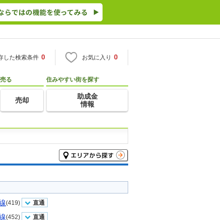
0
0
存した検索条件
お気に入り
売る
住みやすい街を探す
助成金
売却
情報
線
(419)
直通
線
(452)
直通