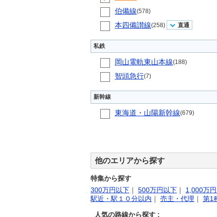
伯備線
(578)
本四備讃線
(258)
直通
私鉄
岡山電軌東山本線
(188)
智頭急行
(7)
新幹線
東海道・山陽新幹線
(679)
他のエリアから探す
特集から探す
300万円以下
｜
500万円以下
｜
1,000万
駅近・駅１０分以内
｜
売主・代理
｜
第1
人気の路線から探す :