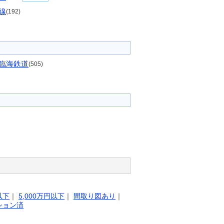
線
(192)
臨海鉄道
(505)
以下
｜
5,000万円以下
｜
間取り図あり
｜
ション済