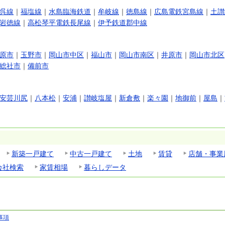
呉線
｜
福塩線
｜
水島臨海鉄道
｜
牟岐線
｜
徳島線
｜
広島電鉄宮島線
｜
土讃
岩徳線
｜
高松琴平電鉄長尾線
｜
伊予鉄道郡中線
原市
｜
玉野市
｜
岡山市中区
｜
福山市
｜
岡山市南区
｜
井原市
｜
岡山市北区
総社市
｜
備前市
安芸川尻
｜
八本松
｜
安浦
｜
讃岐塩屋
｜
新倉敷
｜
楽々園
｜
地御前
｜
屋島
｜
新築一戸建て
中古一戸建て
土地
賃貸
店舗・事業
会社検索
家賃相場
暮らしデータ
事項