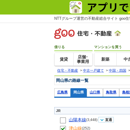
NTTグループ運営の不動産総合サイト goo
借りる
マンションを買う
店舗･
賃貸
新築
中
事業用
住宅・不動産
>
中古一戸建て
>
中国・四国
岡山県の路線一覧
広島県
岡山県
山口県
鳥取県
島根
JR
山陽本線
(3,448)
直通
津山線
(252)