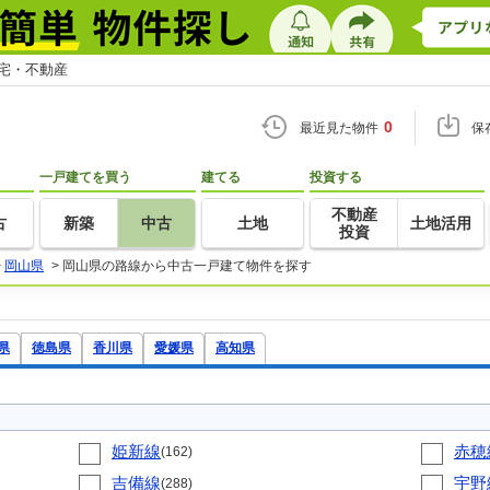
住宅・不動産
0
最近見た物件
保
一戸建てを買う
建てる
投資する
不動産
古
新築
中古
土地
土地活用
投資
>
岡山県
>
岡山県の路線から中古一戸建て物件を探す
県
徳島県
香川県
愛媛県
高知県
姫新線
赤穂
(162)
吉備線
宇野
(288)