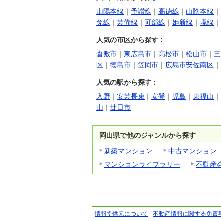
山陽本線
｜
予讃線
｜
高徳線
｜
山陰本線
｜
免線
｜
芸備線
｜
可部線
｜
姫新線
｜
境線
｜
人気の市区から探す :
倉敷市
｜
東広島市
｜
高松市
｜
松山市
｜
三
区
｜
徳島市
｜
笠岡市
｜
広島市安佐南区
｜
人気の駅から探す :
入野
｜
安芸長束
｜
安登
｜
児島
｜
東福山
｜
山
｜
廿日市
岡山県で他のジャンルから探す
新築マンション
中古マンション
マンションライブラリー
不動産
情報提供元について
-
不動産情報に関する免責