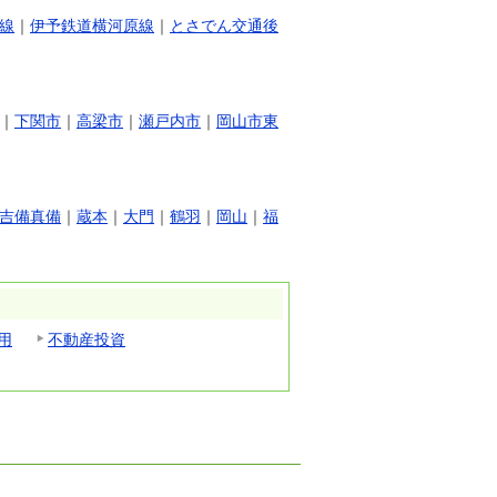
線
｜
伊予鉄道横河原線
｜
とさでん交通後
｜
下関市
｜
高梁市
｜
瀬戸内市
｜
岡山市東
吉備真備
｜
蔵本
｜
大門
｜
鶴羽
｜
岡山
｜
福
用
不動産投資