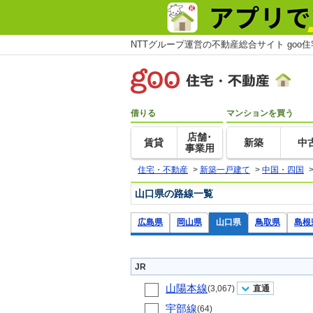
NTTグループ運営の不動産総合サイト goo
借りる
マンションを買う
店舗･
賃貸
新築
中
事業用
住宅・不動産
>
新築一戸建て
>
中国・四国
山口県の路線一覧
広島県
岡山県
山口県
鳥取県
島根
JR
山陽本線
(3,067)
直通
宇部線
(64)