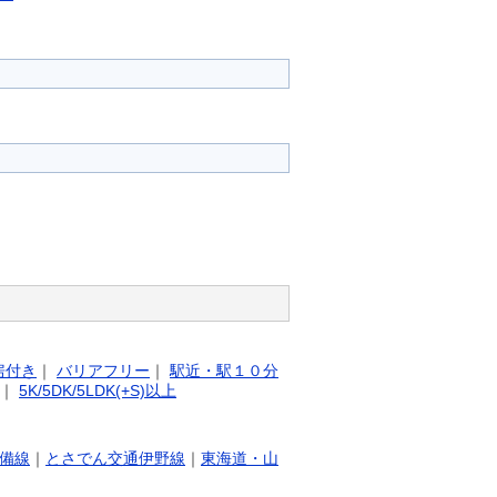
房付き
｜
バリアフリー
｜
駅近・駅１０分
｜
5K/5DK/5LDK(+S)以上
備線
｜
とさでん交通伊野線
｜
東海道・山