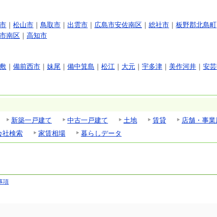
市
｜
松山市
｜
鳥取市
｜
出雲市
｜
広島市安佐南区
｜
総社市
｜
板野郡北島町
市南区
｜
高知市
敷
｜
備前西市
｜
妹尾
｜
備中箕島
｜
松江
｜
大元
｜
宇多津
｜
美作河井
｜
安芸
新築一戸建て
中古一戸建て
土地
賃貸
店舗・事業
会社検索
家賃相場
暮らしデータ
事項