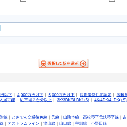
0万円以下
｜
4,000万円以下
｜
5,000万円以下
｜
長期優良住宅認定
｜
床暖
入居可能
｜
駐車場２台分以上
｜
3K/3DK/3LDK(+S)
｜
4K/4DK/4LDK(+S)
讃線
｜
とさでん交通後免線
｜
呉線
｜
山陰本線
｜
高松琴平電鉄琴平線
｜
吉
線
｜
アストラムライン
｜
津山線
｜
山口線
｜
宇部線
｜
小野田線