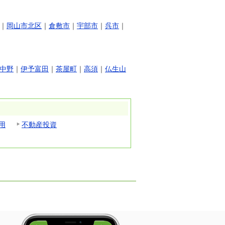
｜
岡山市北区
｜
倉敷市
｜
宇部市
｜
呉市
｜
中野
｜
伊予富田
｜
茶屋町
｜
高須
｜
仏生山
用
不動産投資