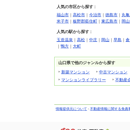
人気の市区から探す :
福山市
｜
高松市
｜
今治市
｜
徳島市
｜
丸亀
米子市
｜
板野郡藍住町
｜
東広島市
｜
岡山
人気の駅から探す :
玉造温泉
｜
高松
｜
中庄
｜
岡山
｜
早島
｜
倉
｜
鴨方
｜
大町
山口県で他のジャンルから探す
新築マンション
中古マンション
マンションライブラリー
不動産
情報提供元について
-
不動産情報に関する免責