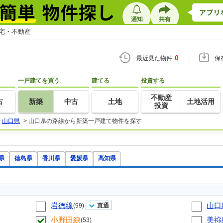
住宅・不動産
0
最近見た物件
保
一戸建てを買う
建てる
投資する
不動産
古
新築
中古
土地
土地活用
投資
>
山口県
>
山口県の路線から新築一戸建て物件を探す
県
徳島県
香川県
愛媛県
高知県
岩徳線
山口
(99)
直通
小野田線
美祢
(53)