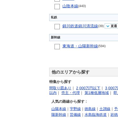
山陰本線
(440)
私鉄
錦川鉄道錦川清流線
(39)
直通
新幹線
東海道・山陽新幹線
(594)
他のエリアから探す
特集から探す
間取り図あり
｜
2,000万円以下
｜
3,00
以内
｜
売主・代理
｜
第1種低層地域
｜
即
人気の路線から探す :
山陽本線
｜
宇野線
｜
徳島線
｜
土讃線
｜
予
陽新幹線
｜
芸備線
｜
水島臨海鉄道
｜
岩徳