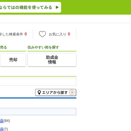
0
0
存した検索条件
お気に入り
売る
住みやすい街を探す
助成金
売却
情報
線
(84)
線
(7)