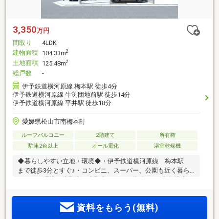
3,350
万円
間取り
4LDK
建物面積
2
104.33m
土地面積
2
125.48m
総戸数
-
伊予鉄道横河原線 梅本駅 徒歩4分
伊予鉄道横河原線 牛渕団地前駅 徒歩14分
伊予鉄道横河原線 平井駅 徒歩18分
愛媛県松山市南梅本町
ルーフバルコニー
2階建て
所有権
駐車2台以上
オール電化
浴室乾燥機
◆暮らしやすい立地・環境◆・伊予鉄道横河原線 梅本駅
まで徒歩3分とすぐ♪・コンビニ、スーパー、公園も近く暮ら
しやすい環境・小野小・小野中エリアの物件です♪◆敷地◆・
37坪の敷地、2台分の駐車スペースを確保。◆住みやすいおう
ち◆・ゆったりとした16帖LDK+4.5帖和室でご家族とのコミュ
資料をもらう(無料)
ニケーションも取りやすい♪・外部収納付きで、趣味用品や季
節物をすっきり収納できます♪・2階には暮らしの変化に合わ