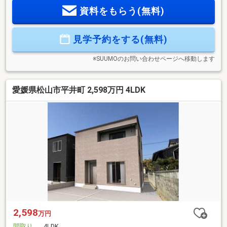
マイホーム】◆ZEH水準住宅◆住宅性能評価取得物件！◆省
資料をもらう(無料)
エネ適合住宅！ロ―ン減税取得可◆車3台以上駐車可◆収納豊
富な広々４LDK◆LDK19.2帖と広々！◆オール電化◆バス1坪
以上、浴室暖房◆トイレ2ヶ所、温水洗浄便座◆食器洗浄乾燥
見学予約をする(無料)
機付き◆シューズインクローゼット◆ウォークインクローゼ
ット◆全部屋収納有◆インナーバルコニー付本日ご案内可能
です♪
※SUUMOのお問い合わせページへ移動します
愛媛県松山市平井町 2,598万円 4LDK
2,598
万円
間取り
4LDK