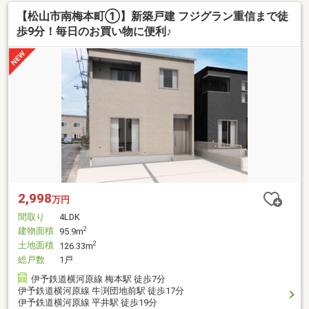
【松山市南梅本町①】新築戸建 フジグラン重信まで徒
歩9分！毎日のお買い物に便利♪
2,998
万円
間取り
4LDK
建物面積
2
95.9m
土地面積
2
126.33m
総戸数
1戸
伊予鉄道横河原線 梅本駅 徒歩7分
伊予鉄道横河原線 牛渕団地前駅 徒歩17分
伊予鉄道横河原線 平井駅 徒歩19分