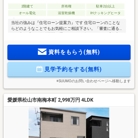
2階建て
所有権
駐車2台以上
オール電化
浴室乾燥機
IHクッキングヒータ
当社の強みは『住宅ローン提案力』です 住宅ローンのことな
らどのようなことでもお気軽にご相談下さい。「審査に通る
か不安」「どの金融機関を選べばいいか分からない」「住宅
ローン商品の選び方が分からない」「車のローンがあるけど
大丈夫？」「年齢がネックになっている」皆様のご不安やお
資料をもらう(無料)
悩みを一緒に解決します！もちろん強引な営業は行いませ
ん。公平中立な立場でお客様に合った金融機関をご提案させ
ていただきます。
見学予約をする(無料)
※SUUMOのお問い合わせページへ移動します
愛媛県松山市南梅本町 2,998万円 4LDK