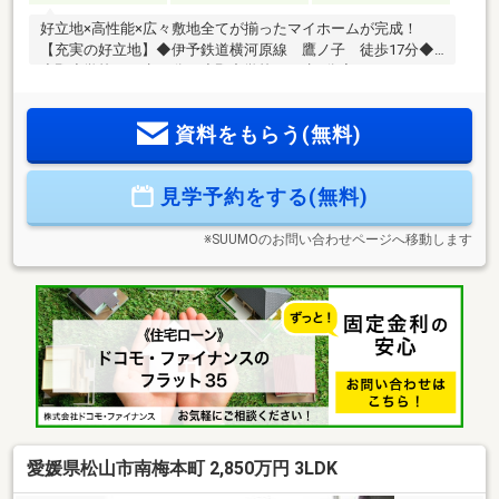
好立地×高性能×広々敷地全てが揃ったマイホームが完成！
【充実の好立地】◆伊予鉄道横河原線 鷹ノ子 徒歩17分◆
小野小学校まで歩11分、小野中学校まで歩8分◆スーパー、ド
ラックストア、病院まで徒歩5分圏内【安心と快適さを備えた
マイホーム】◆ZEH水準住宅◆住宅性能評価取得物件！◆省
資料をもらう(無料)
エネ適合住宅！ロ―ン減税取得可◆車3台以上駐車可◆収納豊
富な広々４LDK◆LDK19.2帖と広々！◆オール電化◆バス1坪
以上、浴室暖房◆トイレ2ヶ所、温水洗浄便座◆食器洗浄乾燥
見学予約をする(無料)
機付き◆シューズインクローゼット◆ウォークインクローゼ
ット◆全部屋収納有◆インナーバルコニー付本日ご案内可能
です♪
※SUUMOのお問い合わせページへ移動します
愛媛県松山市南梅本町 2,850万円 3LDK