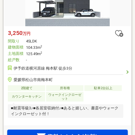
3,250
万円
間取り
4SLDK
建物面積
2
104.33m
土地面積
2
125.49m
総戸数
-
伊予鉄道横河原線 梅本駅 徒歩3分
愛媛県松山市南梅本町
2階建て
所有権
駐車2台以上
ウォークインクローゼ
カウンターキッチン
ット
■耐震等級3♪■各居室収納付♪■あると嬉しい、書斎やウォーク
インクローゼット付！