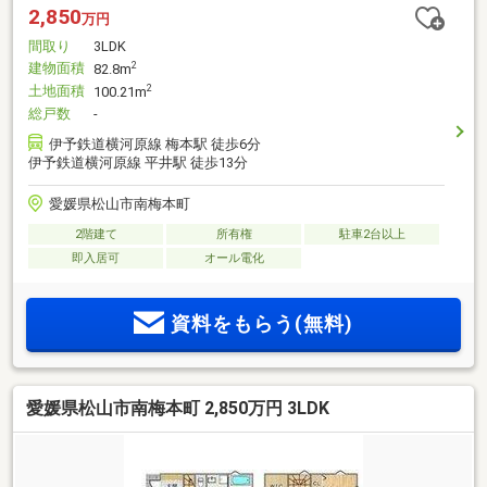
2,850
万円
間取り
3LDK
建物面積
2
82.8m
土地面積
2
100.21m
総戸数
-
伊予鉄道横河原線 梅本駅 徒歩6分
伊予鉄道横河原線 平井駅 徒歩13分
愛媛県松山市南梅本町
2階建て
所有権
駐車2台以上
即入居可
オール電化
資料をもらう(無料)
愛媛県松山市南梅本町 2,850万円 3LDK