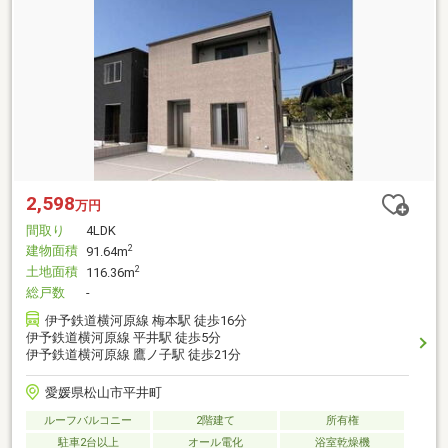
2,598
万円
間取り
4LDK
建物面積
2
91.64m
土地面積
2
116.36m
総戸数
-
伊予鉄道横河原線 梅本駅 徒歩16分
伊予鉄道横河原線 平井駅 徒歩5分
伊予鉄道横河原線 鷹ノ子駅 徒歩21分
愛媛県松山市平井町
ルーフバルコニー
2階建て
所有権
駐車2台以上
オール電化
浴室乾燥機