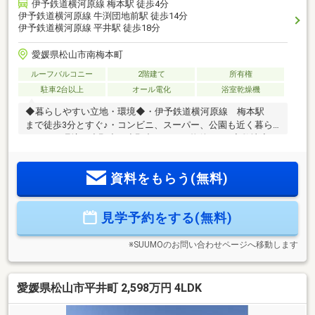
伊予鉄道横河原線 梅本駅 徒歩4分
伊予鉄道横河原線 牛渕団地前駅 徒歩14分
伊予鉄道横河原線 平井駅 徒歩18分
愛媛県松山市南梅本町
ルーフバルコニー
2階建て
所有権
駐車2台以上
オール電化
浴室乾燥機
◆暮らしやすい立地・環境◆・伊予鉄道横河原線 梅本駅
まで徒歩3分とすぐ♪・コンビニ、スーパー、公園も近く暮ら
しやすい環境・小野小・小野中エリアの物件です♪◆敷地◆・
37坪の敷地、2台分の駐車スペースを確保。◆住みやすいおう
ち◆・ゆったりとした16帖LDK+4.5帖和室でご家族とのコミュ
資料をもらう(無料)
ニケーションも取りやすい♪・書斎付きで在宅ワークや趣味の
スペースに♪・2階には3帖のファミリークローゼット付♪◆充
実の設備◆・最新の設備で毎日の家事も充実！・リビングに
見学予約をする(無料)
はエアコンが１台ついています♪・玄関扉タッチキー、食洗器
が標準でついています！
※SUUMOのお問い合わせページへ移動します
愛媛県松山市平井町 2,598万円 4LDK