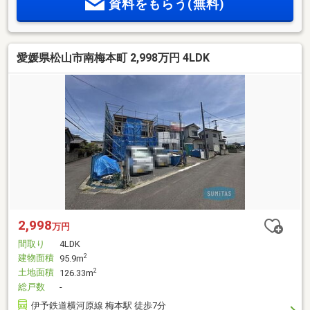
資料をもらう(無料)
愛媛県松山市南梅本町 2,998万円 4LDK
2,998
万円
間取り
4LDK
建物面積
2
95.9m
土地面積
2
126.33m
総戸数
-
伊予鉄道横河原線 梅本駅 徒歩7分