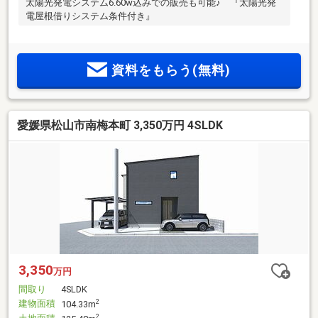
太陽光発電システム6.60w込みでの販売も可能♪ 『太陽光発
電屋根借りシステム条件付き』
資料をもらう(無料)
愛媛県松山市南梅本町 3,350万円 4SLDK
3,350
万円
間取り
4SLDK
建物面積
2
104.33m
2