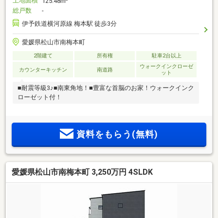
土地面積
125.48m
総戸数
-
伊予鉄道横河原線 梅本駅 徒歩3分
愛媛県松山市南梅本町
2階建て
所有権
駐車2台以上
ウォークインクローゼ
カウンターキッチン
南道路
ット
■耐震等級3♪■南東角地！■豊富な首脳のお家！ウォークインク
ローゼット付！
資料をもらう(無料)
愛媛県松山市南梅本町 3,250万円 4SLDK