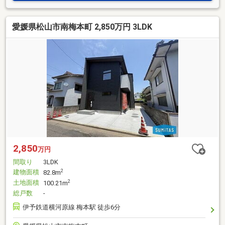
愛媛県松山市南梅本町 2,850万円 3LDK
2,850
万円
間取り
3LDK
建物面積
2
82.8m
土地面積
2
100.21m
総戸数
-
伊予鉄道横河原線 梅本駅 徒歩6分