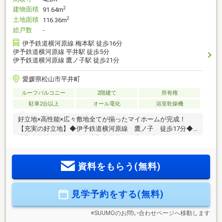
建物面積
2
91.64m
土地面積
2
116.36m
総戸数
-
伊予鉄道横河原線 梅本駅 徒歩16分
伊予鉄道横河原線 平井駅 徒歩5分
伊予鉄道横河原線 鷹ノ子駅 徒歩21分
愛媛県松山市平井町
ルーフバルコニー
2階建て
所有権
駐車2台以上
オール電化
浴室乾燥機
好立地×高性能×広々敷地全てが揃ったマイホームが完成！
【充実の好立地】◆伊予鉄道横河原線 鷹ノ子 徒歩17分◆
小野小学校まで歩11分、小野中学校まで歩8分◆スーパー、ド
ラックストア、病院まで徒歩5分圏内【安心と快適さを備えた
マイホーム】◆ZEH水準住宅◆住宅性能評価取得物件！◆省
資料をもらう(無料)
エネ適合住宅！ロ―ン減税取得可◆車3台以上駐車可◆収納豊
富な広々４LDK◆LDK19.2帖と広々！◆オール電化◆バス1坪
以上、浴室暖房◆トイレ2ヶ所、温水洗浄便座◆食器洗浄乾燥
見学予約をする(無料)
機付き◆シューズインクローゼット◆ウォークインクローゼ
ット◆全部屋収納有◆インナーバルコニー付本日ご案内可能
です♪
※SUUMOのお問い合わせページへ移動します