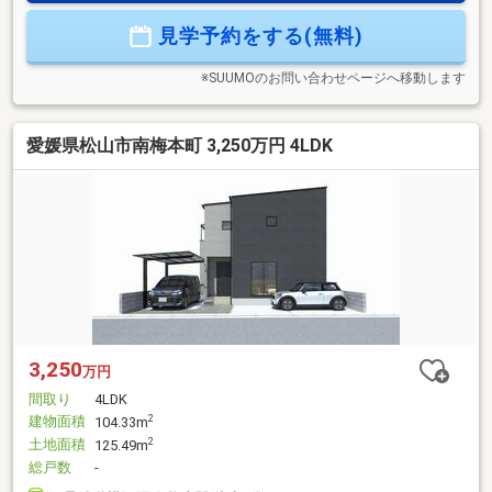
せて自由に活用できるフリースペース♪◆充実の設備◆・最新
見学予約をする(無料)
の設備で毎日の家事も充実！・リビングにはエアコンが１台
ついています♪・玄関扉タッチキー、食洗器が標準でついてい
ます！
※SUUMOのお問い合わせページへ移動します
愛媛県松山市南梅本町 3,250万円 4LDK
3,250
万円
間取り
4LDK
建物面積
2
104.33m
土地面積
2
125.49m
総戸数
-