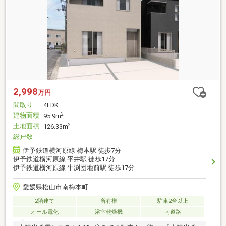
2,998
万円
間取り
4LDK
建物面積
2
95.9m
土地面積
2
126.33m
総戸数
-
伊予鉄道横河原線 梅本駅 徒歩7分
伊予鉄道横河原線 平井駅 徒歩17分
伊予鉄道横河原線 牛渕団地前駅 徒歩17分
愛媛県松山市南梅本町
2階建て
所有権
駐車2台以上
オール電化
浴室乾燥機
南道路