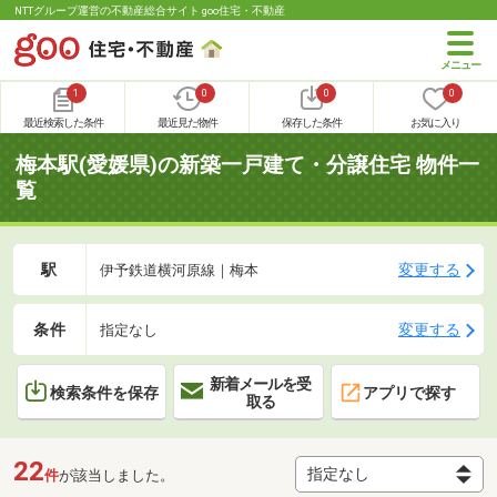
NTTグループ運営の不動産総合サイト goo住宅・不動産
1
0
0
0
最近検索した条件
最近見た物件
保存した条件
お気に入り
梅本駅(愛媛県)の新築一戸建て・分譲住宅 物件一
覧
駅
変更する
伊予鉄道横河原線｜梅本
条件
変更する
指定なし
新着メールを受
検索条件を保存
アプリで探す
取る
22
件
が該当しました。