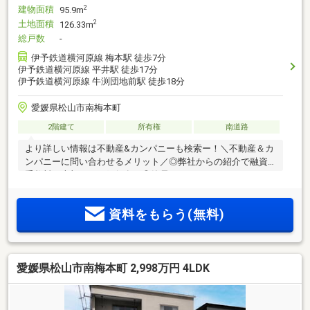
建物面積
2
95.9m
土地面積
2
126.33m
総戸数
-
伊予鉄道横河原線 梅本駅 徒歩7分
伊予鉄道横河原線 平井駅 徒歩17分
伊予鉄道横河原線 牛渕団地前駅 徒歩18分
愛媛県松山市南梅本町
2階建て
所有権
南道路
より詳しい情報は不動産&カンパニーも検索ー！＼不動産＆カ
ンパニーに問い合わせるメリット／◎弊社からの紹介で融資
手数料が半額になる銀行有！◎簡易ホームインスペクション
します！◎追加工事の提案と価格に自信があります！◎金額
的に最小限で済む買い方教えます！◎他社掲載の物件も含ん
資料をもらう(無料)
でご案内ツアー可能！物件を比較できます！◎楽しい！って
よく言われます(^^)/弊社のHPにも書ききれない情報公開して
おりますので、詳しくはそちらもご覧ください
愛媛県松山市南梅本町 2,998万円 4LDK