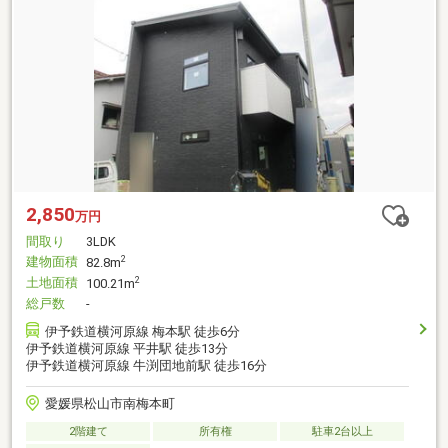
2,850
万円
間取り
3LDK
建物面積
2
82.8m
土地面積
2
100.21m
総戸数
-
伊予鉄道横河原線 梅本駅 徒歩6分
伊予鉄道横河原線 平井駅 徒歩13分
伊予鉄道横河原線 牛渕団地前駅 徒歩16分
愛媛県松山市南梅本町
2階建て
所有権
駐車2台以上