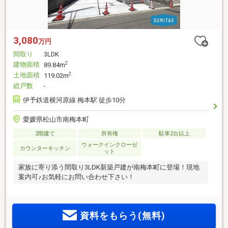
3,080
万円
間取り
3LDK
建物面積
2
89.84m
土地面積
2
119.02m
総戸数
-
伊予鉄道横河原線 梅本駅 徒歩10分
愛媛県松山市南梅本町
2階建て
所有権
駐車2台以上
ウォークインクローゼ
カウンターキッチン
ット
家族に寄り添う間取り3LDK新築戸建が南梅本町に登場！現地
案内可♪お気軽にお問い合わせ下さい！
資料をもらう(無料)