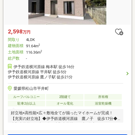
2,598
万円
間取り
4LDK
建物面積
2
91.64m
土地面積
2
116.36m
総戸数
-
伊予鉄道横河原線 梅本駅 徒歩16分
伊予鉄道横河原線 平井駅 徒歩5分
伊予鉄道横河原線 鷹ノ子駅 徒歩21分
愛媛県松山市平井町
ルーフバルコニー
2階建て
所有権
駐車2台以上
オール電化
浴室乾燥機
好立地×高性能×広々敷地全てが揃ったマイホームが完成！
【充実の好立地】◆伊予鉄道横河原線 鷹ノ子 徒歩17分◆
小野小学校まで歩11分、小野中学校まで歩8分◆スーパー、ド
ラックストア、病院まで徒歩5分圏内【安心と快適さを備えた