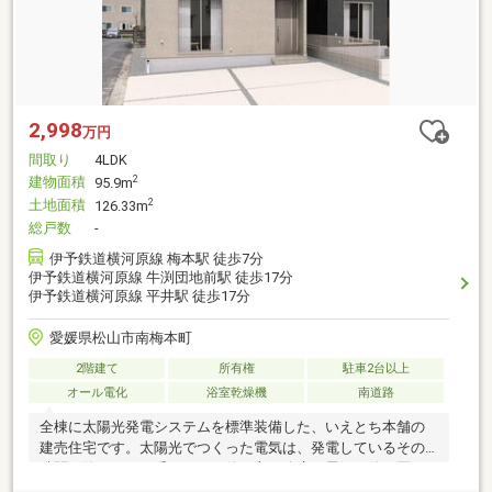
2,998
万円
間取り
4LDK
建物面積
2
95.9m
土地面積
2
126.33m
総戸数
-
伊予鉄道横河原線 梅本駅 徒歩7分
伊予鉄道横河原線 牛渕団地前駅 徒歩17分
伊予鉄道横河原線 平井駅 徒歩17分
愛媛県松山市南梅本町
2階建て
所有権
駐車2台以上
オール電化
浴室乾燥機
南道路
全棟に太陽光発電システムを標準装備した、いえとち本舗の
建売住宅です。太陽光でつくった電気は、発電しているその
時間に使うのが一番かしこい使い方。冷房で電気を使う夏の
昼間は、ちょうど発電している時間帯と重なります。買う電