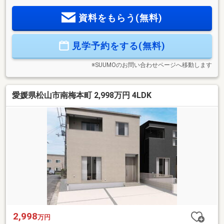
気を減らし光熱費を抑えた暮らしが叶います。■ZEH基準・耐
資料をもらう(無料)
震等級3相当の高性能住宅。高断熱だから冷房が効きやすく、
夏涼しく冬暖かい■オール電化・IHコンロでランニングコスト
を削減■長期保証付き。着工棟数 四国エリアNo.1の実績※発電
見学予約をする(無料)
量は天候・設置環境・気温により異なります。※四国着工棟数
No.1：2025年発表 住宅産業研究所調べ（2024年度実績・分譲
住宅）。
※SUUMOのお問い合わせページへ移動します
愛媛県松山市南梅本町 2,998万円 4LDK
2,998
万円