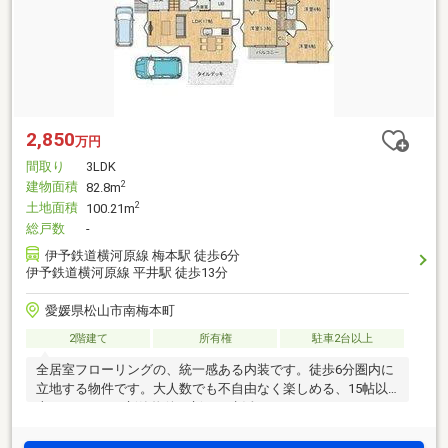
2,850
万円
間取り
3LDK
建物面積
2
82.8m
土地面積
2
100.21m
総戸数
-
伊予鉄道横河原線 梅本駅 徒歩6分
伊予鉄道横河原線 平井駅 徒歩13分
愛媛県松山市南梅本町
2階建て
所有権
駐車2台以上
全居室フローリングの、統一感ある内装です。徒歩6分圏内に
立地する物件です。大人数でも不自由なく楽しめる、15帖以
上のLDKです。新築物件で新たな生活をスタートさせてみませ
んか。周辺環境も良好な、2026年3月築の住みよい物件となっ
ております。車が2台も駐車でき、来客が来ても置けるので、