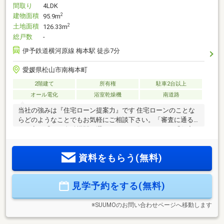
間取り
4LDK
建物面積
2
95.9m
土地面積
2
126.33m
総戸数
-
伊予鉄道横河原線 梅本駅 徒歩7分
愛媛県松山市南梅本町
2階建て
所有権
駐車2台以上
オール電化
浴室乾燥機
南道路
当社の強みは『住宅ローン提案力』です 住宅ローンのことな
らどのようなことでもお気軽にご相談下さい。「審査に通る
か不安」「どの金融機関を選べばいいか分からない」「住宅
ローン商品の選び方が分からない」「車のローンがあるけど
大丈夫？」「年齢がネックになっている」皆様のご不安やお
資料をもらう(無料)
悩みを一緒に解決します！もちろん強引な営業は行いませ
ん。公平中立な立場でお客様に合った金融機関をご提案させ
ていただきます。
見学予約をする(無料)
※SUUMOのお問い合わせページへ移動します