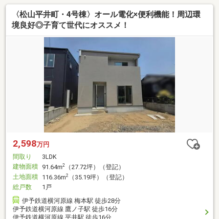
〈松山平井町・4号棟〉オール電化×便利機能！周辺環
境良好◎子育て世代にオススメ！
2,598
万円
間取り
3LDK
建物面積
2
91.64m
（27.72坪）（登記）
土地面積
2
116.36m
（35.19坪）（登記）
総戸数
1戸
伊予鉄道横河原線 梅本駅 徒歩28分
伊予鉄道横河原線 鷹ノ子駅 徒歩16分
伊予鉄道横河原線 平井駅 徒歩16分