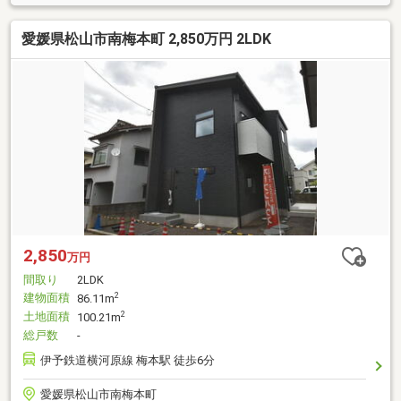
愛媛県松山市南梅本町 2,850万円 2LDK
2,850
万円
間取り
2LDK
建物面積
2
86.11m
土地面積
2
100.21m
総戸数
-
伊予鉄道横河原線 梅本駅 徒歩6分
愛媛県松山市南梅本町