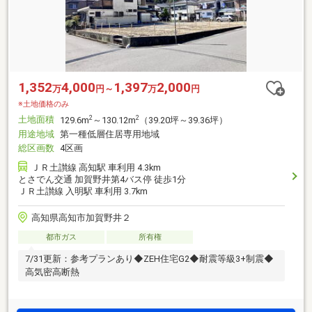
1,352
4,000
1,397
2,000
万
円～
万
円
※土地価格のみ
土地面積
2
2
129.6m
～130.12m
（39.20坪～39.36坪）
用途地域
第一種低層住居専用地域
総区画数
4区画
ＪＲ土讃線 高知駅 車利用 4.3km
とさでん交通 加賀野井第4バス停 徒歩1分
ＪＲ土讃線 入明駅 車利用 3.7km
高知県高知市加賀野井２
都市ガス
所有権
7/31更新：参考プランあり◆ZEH住宅G2◆耐震等級3+制震◆
高気密高断熱