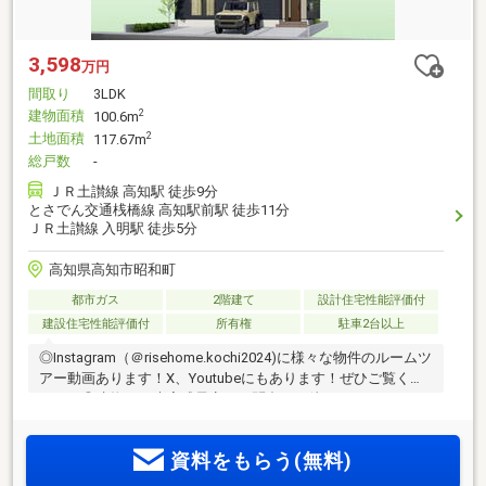
3,598
万円
間取り
3LDK
建物面積
2
100.6m
土地面積
2
117.67m
総戸数
-
ＪＲ土讃線 高知駅 徒歩9分
とさでん交通桟橋線 高知駅前駅 徒歩11分
ＪＲ土讃線 入明駅 徒歩5分
高知県高知市昭和町
都市ガス
2階建て
設計住宅性能評価付
建設住宅性能評価付
所有権
駐車2台以上
◎Instagram（＠risehome.kochi2024)に様々な物件のルームツ
アー動画あります！X、Youtubeにもあります！ぜひご覧くだ
さい。◎建物10月末完成予定！お問合せお待ちしております
♪・畳コーナーのある広々LDKに、2階は3部屋＋収納・並列駐
車3台可能。前面約4m公道で、毎日の出し入れもスムーズ・駅
資料をもらう(無料)
まで徒歩5分！通勤・通学・買い物のバランスが取れた立地・
「広さ・動線・駐車場」を妥協したくない方に選ばれる、昭