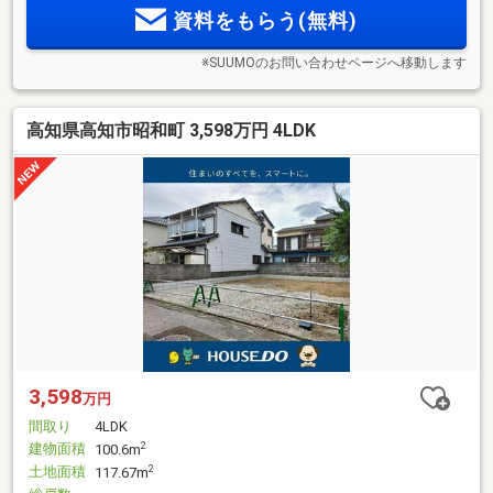
資料をもらう(無料)
※SUUMOのお問い合わせページへ移動します
高知県高知市昭和町 3,598万円 4LDK
3,598
万円
間取り
4LDK
建物面積
2
100.6m
土地面積
2
117.67m