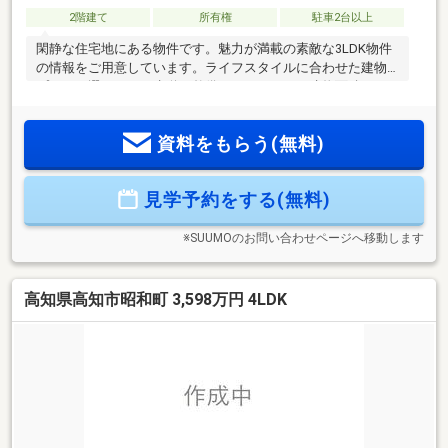
2階建て
所有権
駐車2台以上
閑静な住宅地にある物件です。魅力が満載の素敵な3LDK物件
の情報をご用意しています。ライフスタイルに合わせた建物
プランが選べます。歩道が整備されています。建物面積89.42
㎡の物件で広々してます。お子様にも優しい平坦地での生活
はいかがでしょうか。スーパーが近いので、買い物に時間を
資料をもらう(無料)
かけずに済みますよ。
見学予約をする(無料)
※SUUMOのお問い合わせページへ移動します
高知県高知市昭和町 3,598万円 4LDK