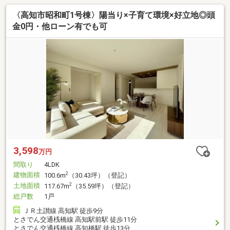
〈高知市昭和町1号棟〉陽当り×子育て環境×好立地◎頭
金0円・他ローン有でも可
3,598
万円
間取り
4LDK
建物面積
2
100.6m
（30.43坪）（登記）
土地面積
2
117.67m
（35.59坪）（登記）
総戸数
1戸
ＪＲ土讃線 高知駅 徒歩9分
とさでん交通桟橋線 高知駅前駅 徒歩11分
とさでん交通桟橋線 高知橋駅 徒歩13分