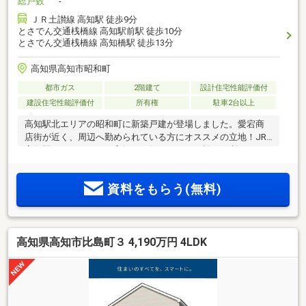
総戸数
-
ＪＲ土讃線 高知駅 徒歩9分
とさでん交通桟橋線 高知駅前駅 徒歩10分
とさでん交通桟橋線 高知橋駅 徒歩13分
高知県高知市昭和町
都市ガス
2階建て
設計住宅性能評価付
建設住宅性能評価付
所有権
駐車2台以上
高知駅北エリアの昭和町に新築戸建が登場しました。愛宕商
店街が近く、周辺へ勤められている方にオススメの立地！JR
高知駅やイオンモール高知にも行きやすい距離で便利ですね
♪1階洋室はリビングの延長として活用できます。全居室収納
スペース付きで収納にも困りません♪
資料をもらう(無料)
高知県高知市比島町３ 4,190万円 4LDK