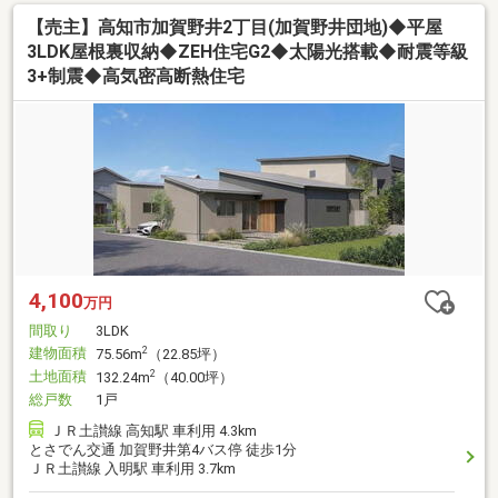
【売主】高知市加賀野井2丁目(加賀野井団地)◆平屋
3LDK屋根裏収納◆ZEH住宅G2◆太陽光搭載◆耐震等級
3+制震◆高気密高断熱住宅
4,100
万円
間取り
3LDK
建物面積
2
75.56m
（22.85坪）
土地面積
2
132.24m
（40.00坪）
総戸数
1戸
ＪＲ土讃線 高知駅 車利用 4.3km
とさでん交通 加賀野井第4バス停 徒歩1分
ＪＲ土讃線 入明駅 車利用 3.7km