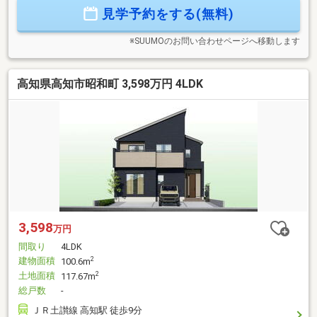
せください！資料請求フォームからは24時間受付中☆ おうち
見学予約をする(無料)
と皆様のご縁を結ぶことが私たちの使命です。 皆様にお会
いできますことを、心よりお待ち申し上げております
※SUUMOのお問い合わせページへ移動します
高知県高知市昭和町 3,598万円 4LDK
3,598
万円
間取り
4LDK
建物面積
2
100.6m
土地面積
2
117.67m
総戸数
-
ＪＲ土讃線 高知駅 徒歩9分