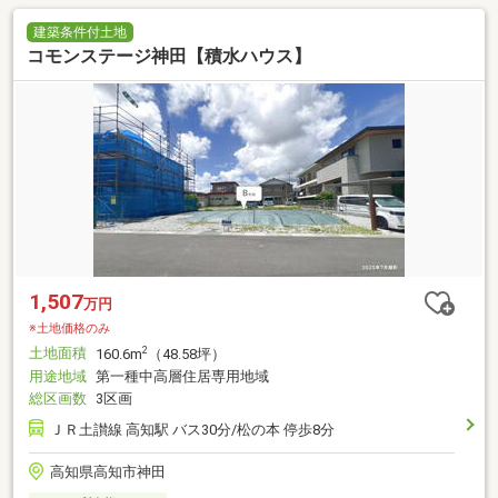
建築条件付土地
コモンステージ神田【積水ハウス】
1,507
万円
※土地価格のみ
土地面積
2
160.6m
（48.58坪）
用途地域
第一種中高層住居専用地域
総区画数
3区画
ＪＲ土讃線 高知駅 バス30分/松の本 停歩8分
高知県高知市神田