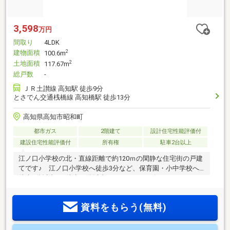
3,598
万円
間取り
4LDK
建物面積
2
100.6m
土地面積
2
117.67m
総戸数
-
ＪＲ土讃線 高知駅 徒歩9分
とさでん交通桟橋線 高知橋駅 徒歩13分
高知県高知市昭和町
都市ガス
2階建て
設計住宅性能評価付
建設住宅性能評価付
所有権
駐車2台以上
江ノ口小学校の北・直線距離で約120ｍの閑静な住宅街の戸建
てです♪ 江ノ口小学校へ徒歩3分など、保育園・小中学校へ
徒歩7分以内♪ 徒歩10分以内にスーパーや銀行などがあり、
生活に便利な立地です♪ 4LDKの間取りで、全室南向きで日当
たり良好♪ 2台駐車可能です♪
資料をもらう(無料)