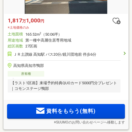
1,817
1,000
万
円
※土地価格のみ
土地面積
2
165.52m
（50.06坪）
用途地域
第一種中高層住居専用地域
総区画数
27区画
ＪＲ土讃線 高知駅 バス20分/鏡川団地前 停歩6分
高知県高知市鴨部
所有権
【ラスト1区画】来場予約特典QUOカード5000円分プレゼント
｜コモンステージ鴨部
資料をもらう(無料)
※SUUMOのお問い合わせページへ移動します