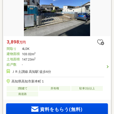
3,898
万円
間取り
4LDK
建物面積
2
103.02m
土地面積
2
147.23m
総戸数
-
ＪＲ土讃線 高知駅 徒歩6分
高知県高知市新本町１
2階建て
所有権
駐車2台以上
南道路
資料をもらう(無料)