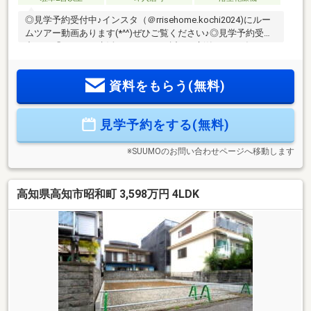
◎見学予約受付中♪インスタ（＠rrisehome.kochi2024)にルー
ムツアー動画あります(*^^)ぜひご覧ください♪◎見学予約受付
中！・「ここなら生活ラク」イオン近くの新築3LDK・毎日の
買い物が徒歩圏。秦南町で始める新生活・家事も動線も無駄
なし。忙しい人ほどハマる間取り・“広すぎない”が正解。現実
資料をもらう(無料)
的に住みやすい一邸・立地で選ぶ人が最後に行き着く、秦南
町2丁目【周辺環境】小学校：高知市立泉野小学校（850ｍ）
中学校：高知市立愛宕中学校（1700ｍ）
見学予約をする(無料)
※SUUMOのお問い合わせページへ移動します
高知県高知市昭和町 3,598万円 4LDK