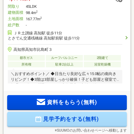
間取り
4SLDK
建物面積
2
98.4m
土地面積
2
167.77m
総戸数
-
ＪＲ土讃線 高知駅 徒歩11分
とさでん交通桟橋線 高知駅前駅 徒歩11分
高知県高知市比島町３
都市ガス
ルーフバルコニー
2階建て
所有権
駐車2台以上
浴室乾燥機
＼おすすめポイント／ ◆日当たり良好な広々15.0帖の南向き
リビング！◆3階は3部屋しっかり確保！子ども部屋と寝室で
無理なく使える間取りです！◆各居室に収納が付いていま
す！◆徒歩圏内に何でも揃っていて通勤通学にも便利です！
☆こちらの物件は本日ご案内可能です☆☆ご購入時の住宅ロ
資料をもらう(無料)
ーン相談も無料で承ります♪物件が気になったらお好きなタイ
ミングでお気軽にお問い合わせください！資料請求フォーム
からは24時間受付中☆ おうちと皆様のご縁を結ぶことが私た
見学予約をする(無料)
ちの使命です。 皆様にお会いできますことを、心よりお待
ち申し上げております
※SUUMOのお問い合わせページへ移動します