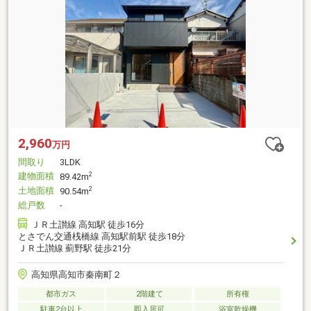
2,960
万円
間取り
3LDK
建物面積
2
89.42m
土地面積
2
90.54m
総戸数
-
ＪＲ土讃線 高知駅 徒歩16分
とさでん交通桟橋線 高知駅前駅 徒歩18分
ＪＲ土讃線 薊野駅 徒歩21分
高知県高知市秦南町２
都市ガス
2階建て
所有権
駐車2台以上
即入居可
浴室乾燥機