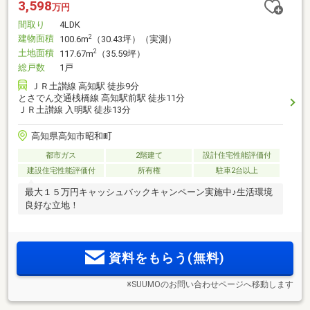
3,598
万円
間取り
4LDK
建物面積
2
100.6m
（30.43坪）（実測）
土地面積
2
117.67m
（35.59坪）
総戸数
1戸
ＪＲ土讃線 高知駅 徒歩9分
とさでん交通桟橋線 高知駅前駅 徒歩11分
ＪＲ土讃線 入明駅 徒歩13分
高知県高知市昭和町
都市ガス
2階建て
設計住宅性能評価付
建設住宅性能評価付
所有権
駐車2台以上
最大１５万円キャッシュバックキャンペーン実施中♪生活環境
良好な立地！
資料をもらう(無料)
※SUUMOのお問い合わせページへ移動します