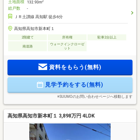
土地面積
2
132.93m
総戸数
-
ＪＲ土讃線 高知駅 徒歩6分
高知県高知市新本町１
2階建て
所有権
駐車2台以上
ウォークインクローゼ
南道路
ット
資料をもらう(無料)
見学予約をする(無料)
※SUUMOのお問い合わせページへ移動します
高知県高知市新本町１ 3,898万円 4LDK