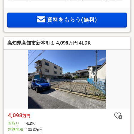
他に、３帖テレワークルームを設定！在宅ワークや趣味部屋
にご活用いただけます♪
資料をもらう(無料)
高知県高知市新本町１ 4,098万円 4LDK
4,098
万円
間取り
4LDK
建物面積
2
103.02m