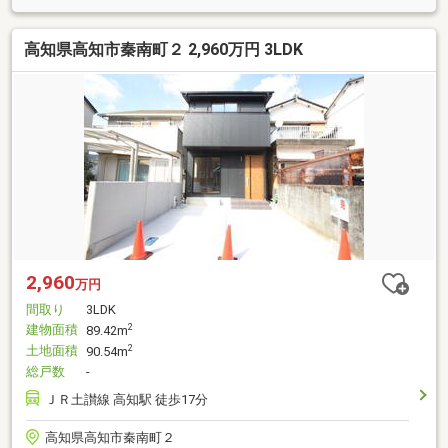
高知県高知市秦南町２ 2,960万円 3LDK
2,960
万円
間取り
3LDK
建物面積
2
89.42m
土地面積
2
90.54m
総戸数
-
ＪＲ土讃線 高知駅 徒歩17分
高知県高知市秦南町２