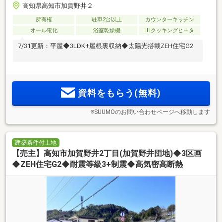
高知県高知市加賀野井２
所有権
駐車2台以上
カウンターキッチン
オール電化
浴室乾燥機
IHクッキングヒータ
7/31更新：平屋◆3LDK+屋根裏収納◆太陽光搭載ZEH住宅G2
資料をもらう(無料)
※SUUMOのお問い合わせページへ移動します
建築条件付土地
【売主】高知市加賀野井2丁目(加賀野井団地)◆3区画
◆ZEH住宅G2◆耐震等級3+制震◆高気密高断熱