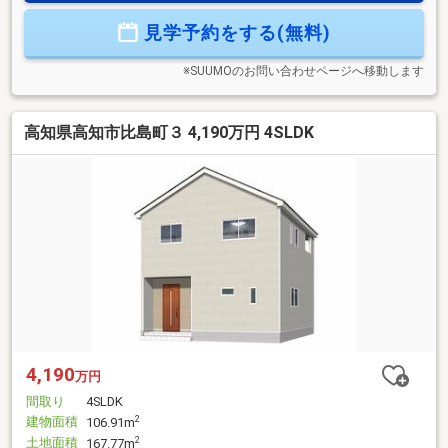
和町の住宅【周辺環境】・高知市立江ノ口小学校 約320ｍ
見学予約をする(無料)
（徒歩約4分）・高知市立愛宕中学校 約540ｍ（徒歩約7分）
※SUUMOのお問い合わせページへ移動します
高知県高知市比島町３ 4,190万円 4SLDK
4,190
万円
間取り
4SLDK
建物面積
2
106.91m
土地面積
2
167.77m