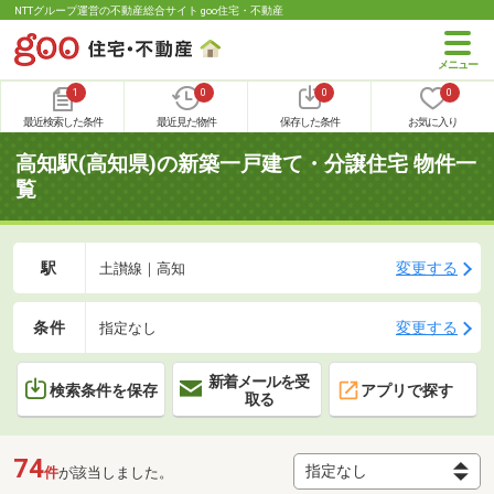
NTTグループ運営の不動産総合サイト goo住宅・不動産
1
0
0
0
最近検索した条件
最近見た物件
保存した条件
お気に入り
高知駅(高知県)の新築一戸建て・分譲住宅 物件一
覧
駅
変更する
土讃線｜高知
条件
変更する
指定なし
新着メールを受
検索条件を保存
アプリで探す
取る
74
件
が該当しました。