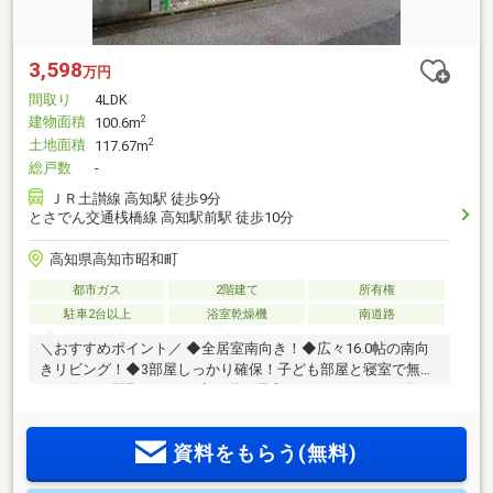
3,598
万円
間取り
4LDK
建物面積
2
100.6m
土地面積
2
117.67m
総戸数
-
ＪＲ土讃線 高知駅 徒歩9分
とさでん交通桟橋線 高知駅前駅 徒歩10分
高知県高知市昭和町
都市ガス
2階建て
所有権
駐車2台以上
浴室乾燥機
南道路
＼おすすめポイント／ ◆全居室南向き！◆広々16.0帖の南向
きリビング！◆3部屋しっかり確保！子ども部屋と寝室で無理
なく使える間取りです！◆２階の居室にはWIC、CL×2 付い
ていますので収納も便利！◆シューズインクローゼット・フ
ァミリークローゼットあります！☆こちらの物件は本日ご案
資料をもらう(無料)
内可能です☆☆ご購入時の住宅ローン相談も無料で承ります♪
物件が気になったらお好きなタイミングでお気軽に問い合わ