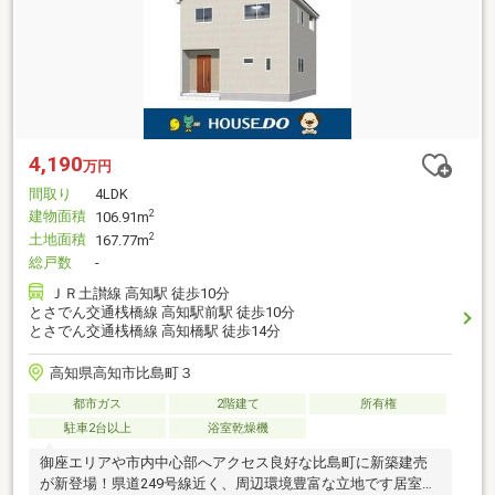
4,190
万円
間取り
4LDK
建物面積
2
106.91m
土地面積
2
167.77m
総戸数
-
ＪＲ土讃線 高知駅 徒歩10分
とさでん交通桟橋線 高知駅前駅 徒歩10分
とさでん交通桟橋線 高知橋駅 徒歩14分
高知県高知市比島町３
都市ガス
2階建て
所有権
駐車2台以上
浴室乾燥機
御座エリアや市内中心部へアクセス良好な比島町に新築建売
が新登場！県道249号線近く、周辺環境豊富な立地です居室の