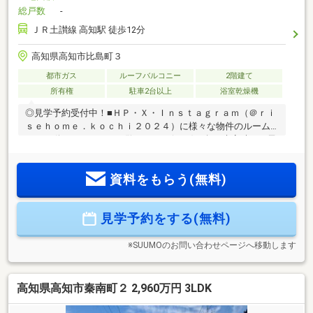
総戸数
-
ＪＲ土讃線 高知駅 徒歩12分
高知県高知市比島町３
都市ガス
ルーフバルコニー
2階建て
所有権
駐車2台以上
浴室乾燥機
◎見学予約受付中！■ＨＰ・Ｘ・Ｉｎｓｔａｇｒａｍ（＠ｒｉ
ｓｅｈｏｍｅ．ｋｏｃｈｉ２０２４）に様々な物件のルーム
ツアー動画あり！ぜひご覧ください(*^-^*)・急な来客時やお子
様の遊び場、客間としても重宝する5.2帖の洋室完備・リモー
トワークや趣味に集中できる独立したテレワークルームを配
資料をもらう(無料)
置・玄関のエントランスストレージやパントリー・床下収納
など、お部屋をスッキリ保てます・JR高知駅まで徒歩11分と
通勤・通学に便利・敷地には高知の車社会に嬉しい並列駐車3
見学予約をする(無料)
台可能なスペースを確保【周辺環境】・高知市立江陽小学
校 徒歩11分（807ｍ）・高知市立城東中学校 徒歩12分
（927ｍ）
※SUUMOのお問い合わせページへ移動します
高知県高知市秦南町２ 2,960万円 3LDK