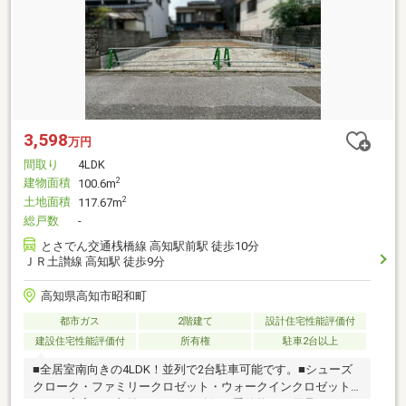
3,598
万円
間取り
4LDK
建物面積
2
100.6m
土地面積
2
117.67m
総戸数
-
とさでん交通桟橋線 高知駅前駅 徒歩10分
ＪＲ土讃線 高知駅 徒歩9分
高知県高知市昭和町
都市ガス
2階建て
設計住宅性能評価付
建設住宅性能評価付
所有権
駐車2台以上
■全居室南向きの4LDK！並列で2台駐車可能です。■シューズ
クローク・ファミリークロゼット・ウォークインクロゼット
など、充実した収納スペースを確保。季節物や日用品もすっ