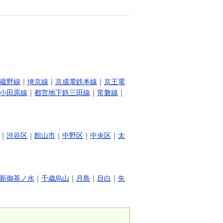
蔵野線
｜
埼京線
｜
京成電鉄本線
｜
京王電
小田原線
｜
都営地下鉄三田線
｜
常磐線
｜
｜
渋谷区
｜
館山市
｜
中野区
｜
中央区
｜
太
新御茶ノ水
｜
千歳烏山
｜
月島
｜
目白
｜
矢