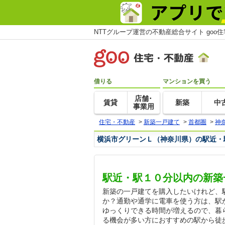
NTTグループ運営の不動産総合サイト goo
借りる
マンションを買う
店舗･
賃貸
新築
中
事業用
住宅・不動産
>
新築一戸建て
>
首都圏
>
神
横浜市グリーンＬ（神奈川県）の駅近・
駅近・駅１０分以内の新築
新築の一戸建てを購入したいけれど、
か？通勤や通学に電車を使う方は、駅
ゆっくりできる時間が増えるので、暮
る機会が多い方におすすめの駅から徒