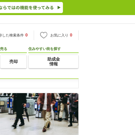
0
0
存した検索条件
お気に入り
売る
住みやすい街を探す
助成金
売却
情報