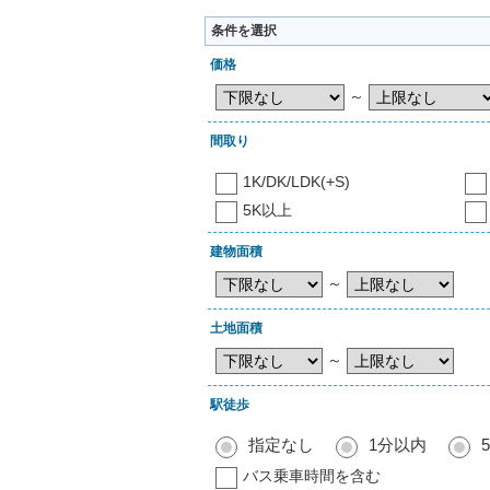
条件を選択
価格
～
間取り
1K/DK/LDK(+S)
5K以上
建物面積
～
土地面積
～
駅徒歩
指定なし
1分以内
バス乗車時間を含む