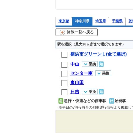
東京都
神奈川県
埼玉県
千葉県
茨
路線一覧へ戻る
駅を選択（最大10ヶ所まで選択できます）
横浜市グリーンＬ(全て選択)
中山
乗換
始
センター南
乗換
東山田
日吉
乗換
始
急行・快速などの停車駅
始発駅
急
始
※平日の7時-9時台の列車運行情報より掲載