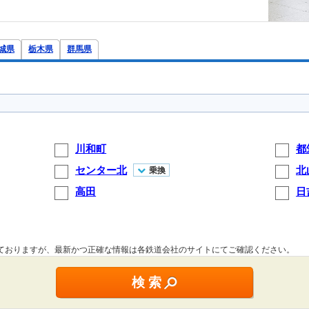
城県
栃木県
群馬県
川和町
都
センター北
北
乗換
高田
日
しておりますが、最新かつ正確な情報は各鉄道会社のサイトにてご確認ください。