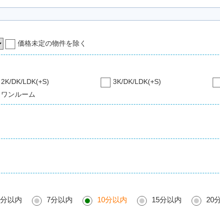
価格未定の物件を除く
2K/DK/LDK(+S)
3K/DK/LDK(+S)
ワンルーム
5分以内
7分以内
10分以内
15分以内
20