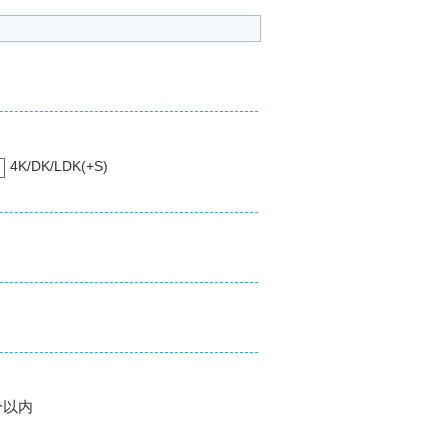
4K/DK/LDK(+S)
分以内