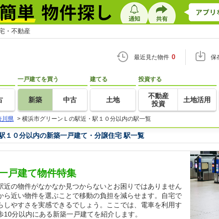
住宅・不動産
0
最近見た物件
保
一戸建てを買う
建てる
投資する
不動産
古
新築
中古
土地
土地活用
投資
奈川県
>
横浜市グリーンＬの駅近・駅１０分以内の駅一覧
駅１０分以内の新築一戸建て・分譲住宅 駅一覧
一戸建て物件特集
駅近の物件がなかなか見つからないとお困りではありません
から近い物件を選ぶことで移動の負担を減らせます。自宅で
らしやすさを実感できるでしょう。ここでは、電車を利用す
歩10分以内にある新築一戸建てを紹介します。