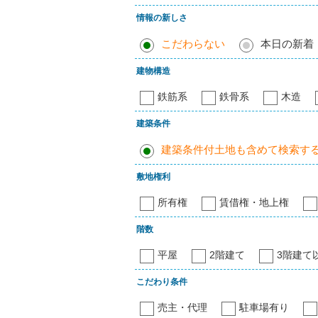
情報の新しさ
こだわらない
本日の新着
建物構造
鉄筋系
鉄骨系
木造
建築条件
建築条件付土地も含めて検索す
敷地権利
所有権
賃借権・地上権
階数
平屋
2階建て
3階建て
こだわり条件
売主・代理
駐車場有り