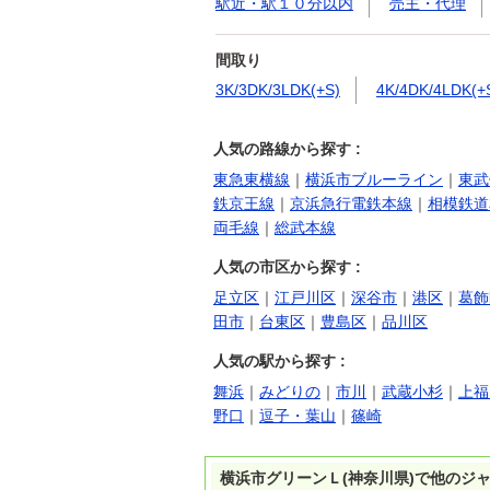
駅近・駅１０分以内
売主・代理
間取り
3K/3DK/3LDK(+S)
4K/4DK/4LDK(+
人気の路線から探す :
東急東横線
｜
横浜市ブルーライン
｜
東武
鉄京王線
｜
京浜急行電鉄本線
｜
相模鉄道
両毛線
｜
総武本線
人気の市区から探す :
足立区
｜
江戸川区
｜
深谷市
｜
港区
｜
葛飾
田市
｜
台東区
｜
豊島区
｜
品川区
人気の駅から探す :
舞浜
｜
みどりの
｜
市川
｜
武蔵小杉
｜
上福
野口
｜
逗子・葉山
｜
篠崎
横浜市グリーンＬ(神奈川県)で他のジ