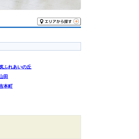
筑ふれあいの丘
山田
吉本町