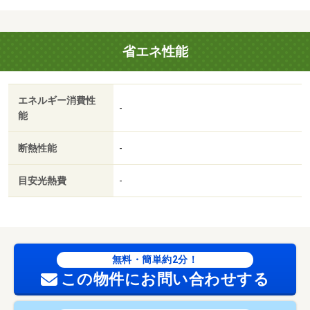
心のサポート＆ご提案でお客様をお待ちしております♪
【駐車場備考】※車種による
省エネ性能
建築確認：有/NO.第ＨＰＡ－２６－０７９１７－１号
国土法届出：不要
保証金：なし
エネルギー消費性
-
能
断熱性能
-
目安光熱費
-
無料・簡単約2分！
この物件にお問い合わせする