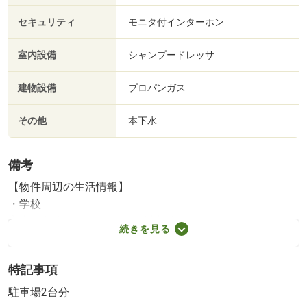
セキュリティ
モニタ付インターホン
室内設備
シャンプードレッサ
建物設備
プロパンガス
その他
本下水
備考
【物件周辺の生活情報】
・学校
宮森小学校（1,360m）、石川中学校（2,400m）
続きを見る
住まいのことなら何でも相談できる、地域に根付く「不動
産の総合窓口」としてお客様のニーズにお応えします。飯
特記事項
田グループを知り尽くしている当社では、もちろんローン
代行手数料や相談料も無料☆マイホーム探しや住宅購入・
駐車場2台分
お買い換え等の無料査定・売却のお手伝いなど、手厚い安