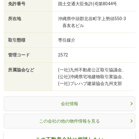
免許番号
国土交通大臣免許(4)第8044号
所在地
沖縄県中頭郡北谷町字上勢頭550-3
喜友名ビル
取引態様
専任媒介
管理コード
2572
所属協会など
(一社)九州不動産公正取引協議会、
(公社)沖縄県宅地建物取引業協会、
(一社)プレハブ建築協会九州支部
会社情報
この会社の他の物件情報を見る