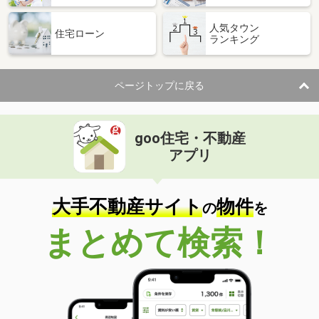
人気タウン
住宅ローン
ランキング
ページトップに戻る
goo住宅・不動産
アプリ
大手不動産サイト
物件
の
を
まとめて検索！