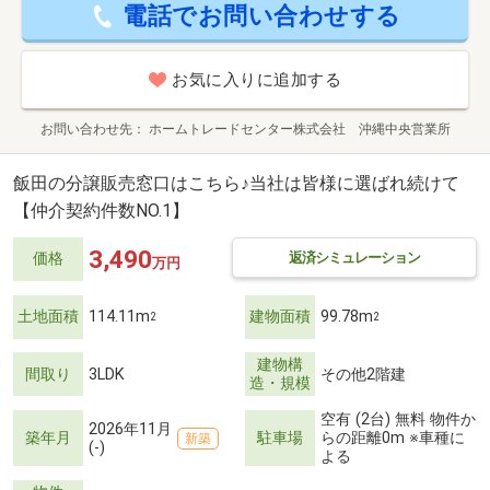
電話でお問い合わせする
お気に入りに追加する
お問い合わせ先
ホームトレードセンター株式会社 沖縄中央営業所
飯田の分譲販売窓口はこちら♪当社は皆様に選ばれ続けて
【仲介契約件数NO.1】
3,490
返済シミュレーション
価格
万円
土地面積
114.11m
建物面積
99.78m
2
2
建物構
間取り
3LDK
その他2階建
造・規模
空有 (2台) 無料 物件か
2026年11月
築年月
駐車場
らの距離0m ※車種に
新築
(-)
よる