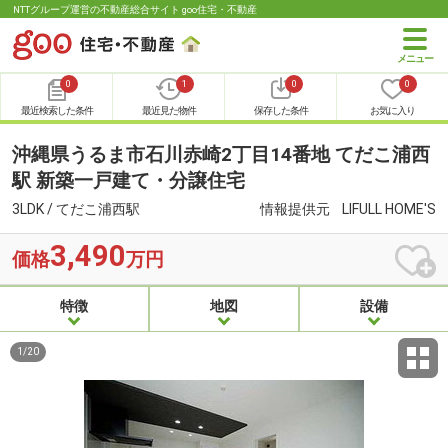
NTTグループ運営の不動産総合サイト goo住宅・不動産
0
1
0
0
最近検索した条件
最近見た物件
保存した条件
お気に入り
沖縄県うるま市石川赤崎2丁目14番地 てだこ浦西
駅 新築一戸建て・分譲住宅
3LDK / てだこ浦西駅
情報提供元
LIFULL HOME'S
3,490
価格
万円
特徴
地図
設備
1
/
20