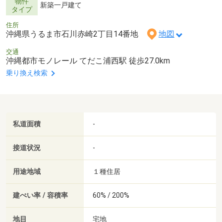
物件
新築一戸建て
タイプ
住所
沖縄県うるま市石川赤崎2丁目14番地
地図
交通
沖縄都市モノレール てだこ浦西駅 徒歩27.0km
乗り換え検索
私道面積
-
接道状況
-
用途地域
１種住居
建ぺい率 / 容積率
60% / 200%
地目
宅地