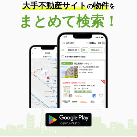
大手不動産サイト
物件
の
を
まとめて検索！