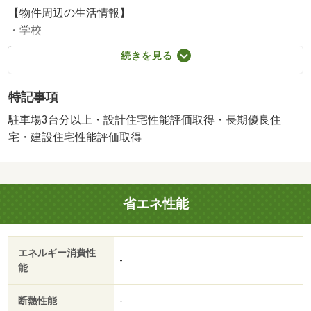
【物件周辺の生活情報】
・学校
合志市立西合志東小学校（1,070m）、合志市立合志楓の森
続きを見る
中学校（1,700m）
・買い物
特記事項
コンビニ（710m）
・その他施設
駐車場3台分以上・設計住宅性能評価取得・長期優良住
私立さくらんぼ第二保育園（1,050m）
宅・建設住宅性能評価取得
【駐車場備考】カースペース 【設備・特記事項備考】
専用バス・専用トイレ・全居室収納
建築確認：有/NO.第Ｒ０８ＳＨＣ１０９８０３号
省エネ性能
国土法届出：不要
販売戸数：1戸
2
述べ床面積：86.12m
エネルギー消費性
-
能
断熱性能
-