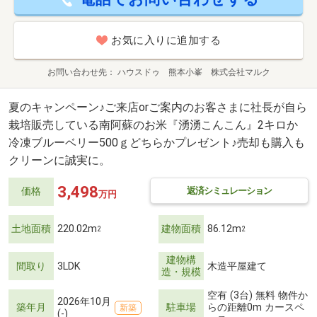
お気に入りに追加する
お問い合わせ先
ハウスドゥ 熊本小峯 株式会社マルク
夏のキャンペーン♪ご来店orご案内のお客さまに社長が自ら
栽培販売している南阿蘇のお米『湧湧こんこん』2キロか
冷凍ブルーベリー500ｇどちらかプレゼント♪売却も購入も
クリーンに誠実に。
3,498
返済シミュレーション
価格
万円
土地面積
220.02m
建物面積
86.12m
2
2
建物構
間取り
3LDK
木造平屋建て
造・規模
空有 (3台) 無料 物件か
2026年10月
築年月
駐車場
らの距離0m カースペ
新築
(-)