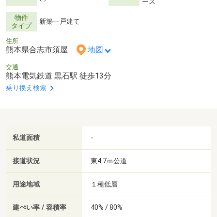
ース
物件
新築一戸建て
タイプ
住所
熊本県合志市須屋
地図
交通
熊本電気鉄道 黒石駅 徒歩13分
乗り換え検索
私道面積
-
接道状況
東4.7ｍ公道
用途地域
１種低層
建ぺい率 / 容積率
40% / 80%