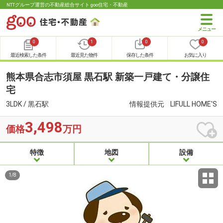
NTTグループ運営の不動産総合サイト goo住宅・不動産
0
1
0
0
最近検索した条件
最近見た物件
保存した条件
お気に入り
熊本県合志市須屋 黒石駅 新築一戸建て・分譲住
宅
3LDK / 黒石駅
情報提供元
LIFULL HOME'S
3,498
価格
万円
特徴
地図
設備
1
/
8