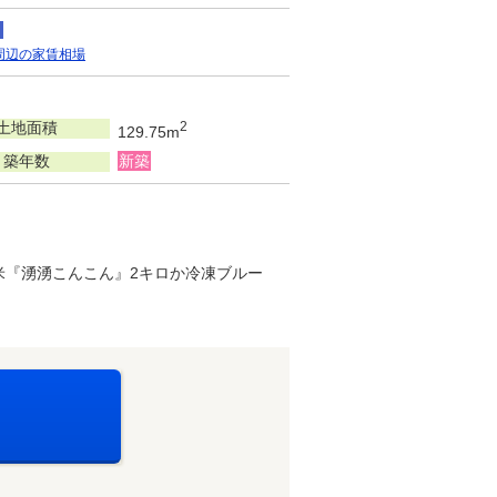
周辺の家賃相場
土地面積
2
129.75m
築年数
新築
米『湧湧こんこん』2キロか冷凍ブルー