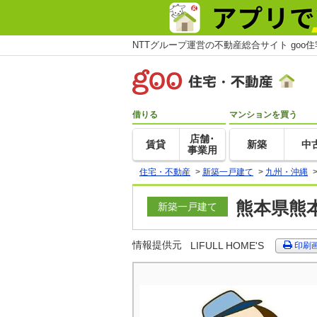
NTTグループ運営の不動産総合サイト goo
借りる
マンションを買う
店舗･
賃貸
新築
中
事業用
住宅・不動産
>
新築一戸建て
>
九州・沖縄
熊本県熊本
新築一戸建て
情報提供元
LIFULL HOME'S
印刷