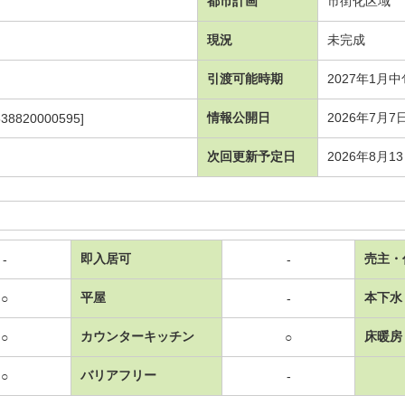
都市計画
市街化区域
現況
未完成
引渡可能時期
2027年1月中
情報公開日
2026年7月7
538820000595]
次回更新予定日
2026年8月1
即入居可
売主・
-
-
平屋
本下水
○
-
カウンターキッチン
床暖房
○
○
バリアフリー
○
-