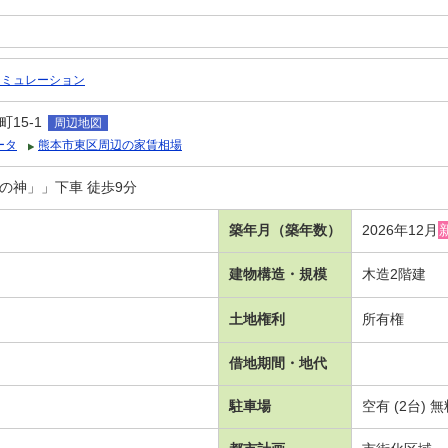
シミュレーション
15-1
周辺地図
ータ
熊本市東区周辺の家賃相場
の神」」下車 徒歩9分
築年月（築年数）
2026年12月
建物構造・規模
木造2階建
土地権利
所有権
借地期間・地代
駐車場
空有 (2台)