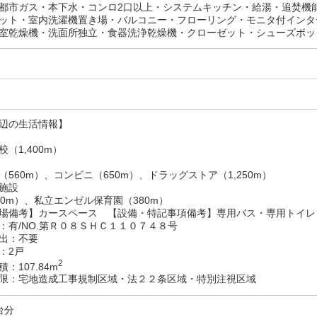
都市ガス・本下水・コンロ2口以上・システムキッチン・給湯・追焚機
ット・室内洗濯機置き場・バルコニー・フローリング・モニタ付インタ
室乾燥機・洗面所独立・食器洗浄乾燥機・クローゼット・シューズボッ
辺の生活情報】
（1,400m）
（560m）、コンビニ（650m）、ドラッグストア（1,250m）
施設
30m）、私立エンゼル保育園（380m）
備考】カースペース 【設備・特記事項備考】専用バス・専用トイレ
：有/NO.第Ｒ０８ＳＨＣ１１０７４８号
出：不要
：2戸
2
：107.84m
限：宅地造成工事規制区域・法２２条区域・特別注視区域
台分