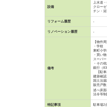
上水道・
設備
クローゼ
チン・浴
リフォーム履歴
-
リノベーション履歴
-
【物件周
・学校
東町小学校
・買い物
スーパー
・その他
銀行（8
備考
【駐車場
建築確認
国土法届
販売戸数
述べ床面積
法令等制
特記事項
駐車場2