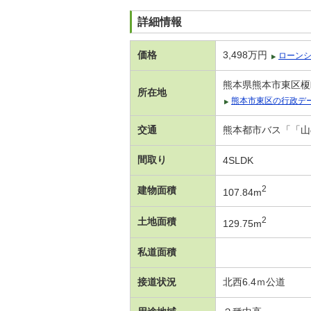
詳細情報
価格
3,498万円
ローン
熊本県熊本市東区榎町
所在地
熊本市東区の行政デ
交通
熊本都市バス「「山
間取り
4SLDK
2
建物面積
107.84m
2
土地面積
129.75m
私道面積
接道状況
北西6.4ｍ公道