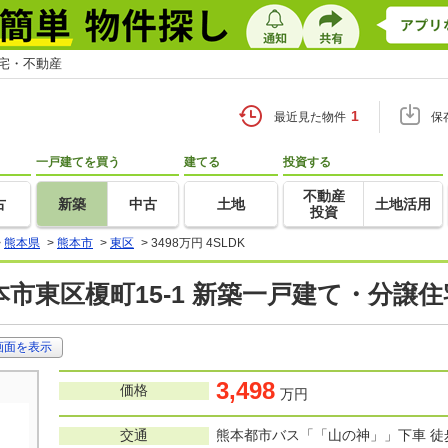
住宅・不動産
1
最近見た物件
保
一戸建てを買う
建てる
投資する
不動産
古
新築
中古
土地
土地活用
投資
>
熊本県
>
熊本市
>
東区
>
3498万円 4SLDK
市東区榎町15-1 新築一戸建て・分譲住
画面を表示
3,498
価格
万円
交通
熊本都市バス「「山の神」」下車 徒