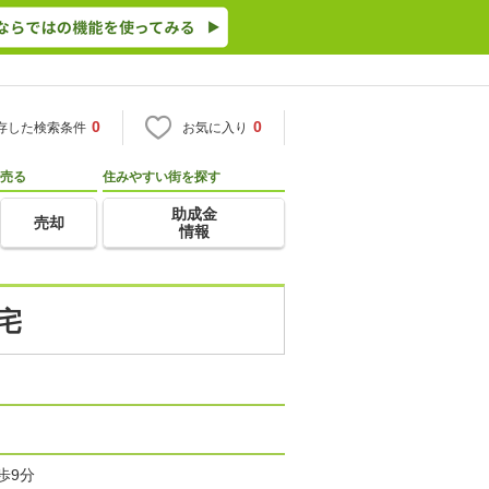
0
0
存した検索条件
お気に入り
売る
住みやすい街を探す
助成金
売却
情報
宅
歩9分