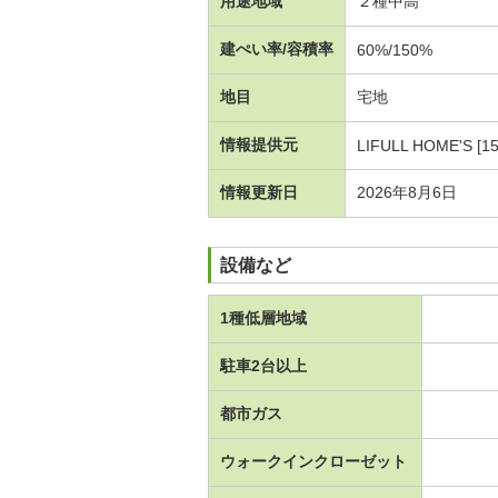
用途地域
２種中高
建ぺい率/容積率
60%/150%
地目
宅地
情報提供元
LIFULL HOME'S [1
情報更新日
2026年8月6日
設備など
1種低層地域
駐車2台以上
都市ガス
ウォークインクローゼット