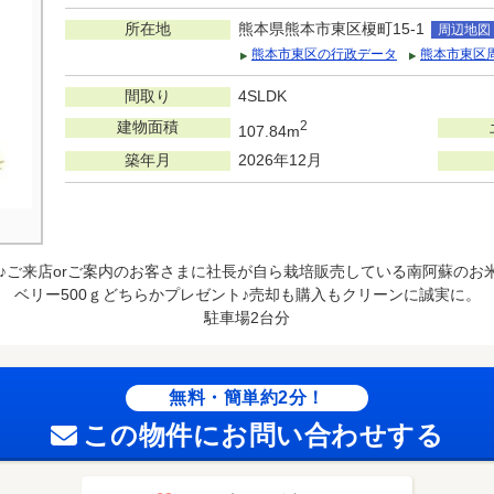
所在地
熊本県熊本市東区榎町15-1
周辺地図
熊本市東区の行政データ
熊本市東区
間取り
4SLDK
建物面積
2
107.84m
築年月
2026年12月
♪ご来店orご案内のお客さまに社長が自ら栽培販売している南阿蘇のお
ベリー500ｇどちらかプレゼント♪売却も購入もクリーンに誠実に。
駐車場2台分
無料・簡単約2分！
この物件にお問い合わせする