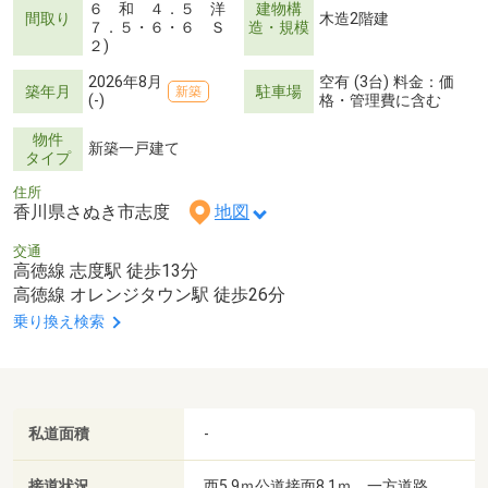
６ 和 ４．５ 洋
建物構
間取り
木造2階建
７．５・６・６ Ｓ
造・規模
２)
2026年8月
空有 (3台) 料金：価
築年月
駐車場
新築
(-)
格・管理費に含む
物件
新築一戸建て
タイプ
住所
香川県さぬき市志度
地図
交通
高徳線 志度駅 徒歩13分
高徳線 オレンジタウン駅 徒歩26分
乗り換え検索
私道面積
-
接道状況
西5.9ｍ公道接面8.1ｍ 一方道路