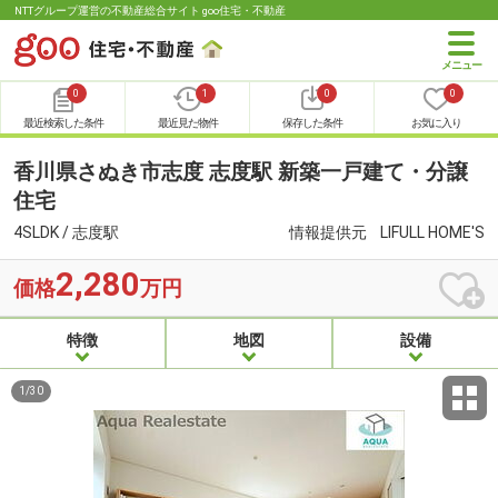
NTTグループ運営の不動産総合サイト goo住宅・不動産
0
1
0
0
最近検索した条件
最近見た物件
保存した条件
お気に入り
香川県さぬき市志度 志度駅 新築一戸建て・分譲
住宅
4SLDK / 志度駅
情報提供元
LIFULL HOME'S
2,280
価格
万円
特徴
地図
設備
1
/
30