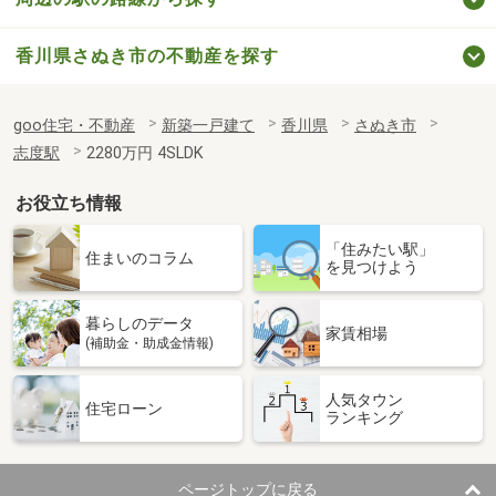
香川県さぬき市の不動産を探す
goo住宅・不動産
新築一戸建て
香川県
さぬき市
志度駅
2280万円 4SLDK
お役立ち情報
「住みたい駅」
住まいのコラム
を見つけよう
暮らしのデータ
家賃相場
(補助金・助成金情報)
人気タウン
住宅ローン
ランキング
ページトップに戻る