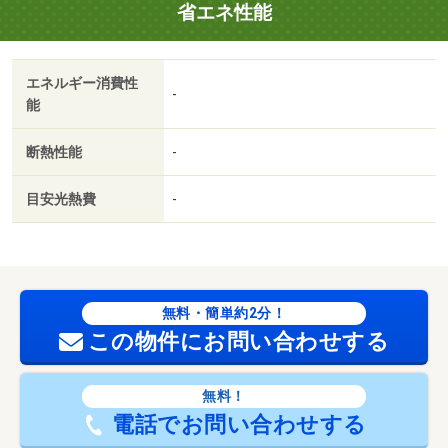
省エネ性能
約束』 下記５分野６項目最上ランク等級の高品質住宅♪
（耐震２項目・劣化対策・維持管理・耐風・ホルムアルデ
ヒド対策） 【設備・特記事項備考】ガス（その他）・
エネルギー消費性
専用バス・専用トイレ・耐震構造・全居室収納
-
能
建築確認：有/NO.第Ｒ０８ＳＨＣ１０７４０７号
国土法届出：不要
断熱性能
-
販売戸数：4戸／南
目安光熱費
-
無料・簡単約2分！
この物件にお問い合わせする
無料！
電話でお問い合わせする