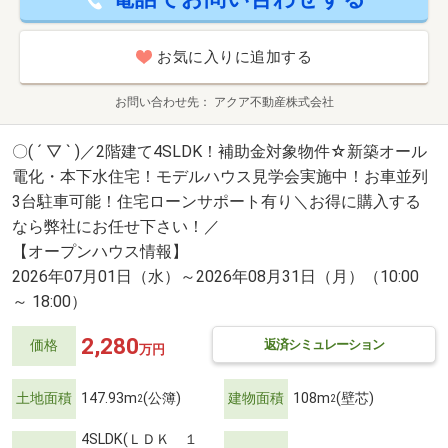
お気に入りに追加する
お問い合わせ先
アクア不動産株式会社
〇( ´ ▽ ` )／2階建て4SLDK！補助金対象物件☆新築オール
電化・本下水住宅！モデルハウス見学会実施中！お車並列
3台駐車可能！住宅ローンサポート有り＼お得に購入する
なら弊社にお任せ下さい！／
【オープンハウス情報】
2026年07月01日（水）～2026年08月31日（月）（10:00
～ 18:00）
2,280
返済シミュレーション
価格
万円
土地面積
147.93m
(公簿)
建物面積
108m
(壁芯)
2
2
4SLDK(ＬＤＫ １