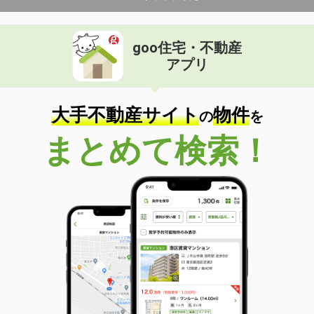
goo住宅・不動産
アプリ
大手不動産サイト
物件
の
を
まとめて検索！