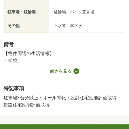
駐車場・駐輪場
駐輪場、バイク置き場
その他
上水道、本下水
備考
【物件周辺の生活情報】
・学校
志度小学校（485m）、志度中学校（153m）
続きを見る
・買い物
スーパー（259m）、コンビニ（73m）、商店街（266m）
特記事項
・その他施設
さぬき市立志度幼稚園（811m）
駐車場3台分以上・オール電化・設計住宅性能評価取得・
〇（ ´ ▽ ｀ ）／販売経験豊富なスタッフが、住宅ロ
建設住宅性能評価取得
ーン借入に関する資金計画作成やアドバイスなど、お得に
購入出来る様フルサポート致します！ ◇ 住宅性能
◇ 住宅性能表示適合住宅→第三者機関による『安心のお