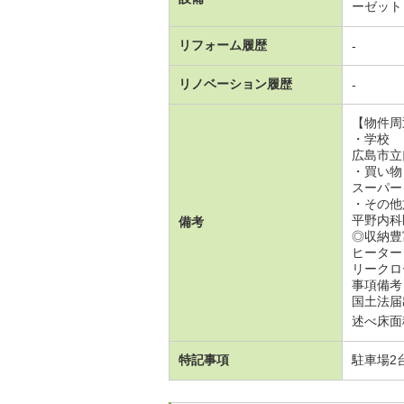
ーゼット
リフォーム履歴
-
リノベーション履歴
-
【物件周
・学校
広島市立
・買い物
スーパー（
・その他
平野内科
備考
◎収納豊
ヒーター
リークロ
事項備考
国土法届
述べ床面積
特記事項
駐車場2