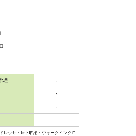
日
4日
代理
-
○
-
ドレッサ・床下収納・ウォークインクロ