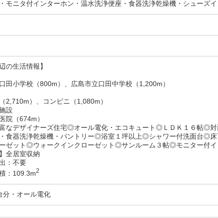
・モニタ付インターホン・温水洗浄便座・食器洗浄乾燥機・シューズイ
辺の生活情報】
口田小学校（800m）、広島市立口田中学校（1,200m）
2,710m）、コンビニ（1,080m）
施設
医院（674m）
富なデザイナーズ住宅◎オール電化・エコキュート◎ＬＤＫ１６帖◎対
・食器洗浄乾燥機・パントリー◎浴室１坪以上◎シャワー付洗面台◎床
ーゼット◎ウォークインクローゼット◎サンルーム３帖◎モニター付イ
】全居室収納
出：不要
2
：109.3m
台分・オール電化