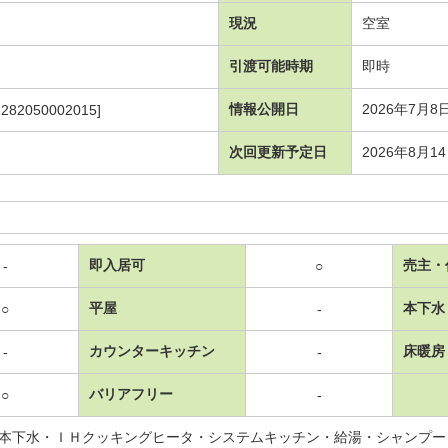
現況
空室
引渡可能時期
即時
情報公開日
2026年7月8
2282050002015]
次回更新予定日
2026年8月1
即入居可
売主・
-
○
平屋
本下水
○
-
カウンターキッチン
床暖房
-
-
バリアフリー
○
-
本下水・ＩＨクッキングヒータ・システムキッチン・給湯・シャンプー