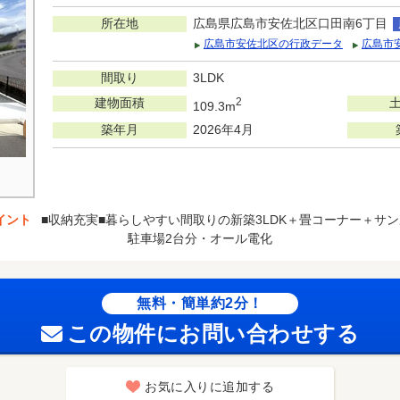
所在地
広島県広島市安佐北区口田南6丁目
広島市安佐北区の行政データ
広島市
間取り
3LDK
建物面積
2
109.3m
築年月
2026年4月
イント
■収納充実■暮らしやすい間取りの新築3LDK＋畳コーナー＋サン
駐車場2台分・オール電化
無料・簡単約2分！
この物件にお問い合わせする
お気に入りに追加する