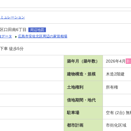
シミュレーション
区口田南6丁目
周辺地図
政データ
広島市安佐北区周辺の家賃相場
下車 徒歩5分
築年月（築年数）
2026年4月
新
建物構造・規模
木造2階建
土地権利
所有権
借地期間・地代
駐車場
空有 (2台)
都市計画
市街化区域