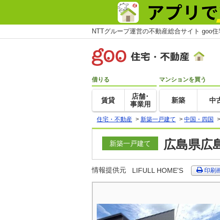
NTTグループ運営の不動産総合サイト goo
借りる
マンションを買う
店舗･
賃貸
新築
中
事業用
住宅・不動産
>
新築一戸建て
>
中国・四国
広島県広
新築一戸建て
情報提供元
LIFULL HOME'S
印刷