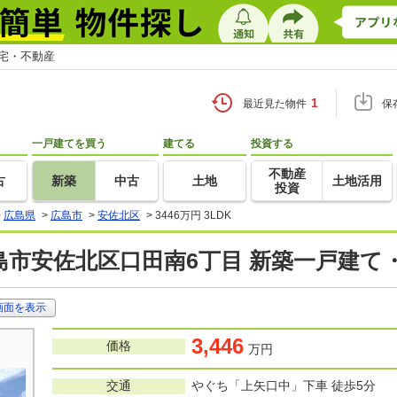
住宅・不動産
1
最近見た物件
保
一戸建てを買う
建てる
投資する
不動産
古
新築
中古
土地
土地活用
投資
>
広島県
>
広島市
>
安佐北区
>
3446万円 3LDK
島市安佐北区口田南6丁目 新築一戸建て
画面を表示
3,446
価格
万円
交通
やぐち「上矢口中」下車 徒歩5分