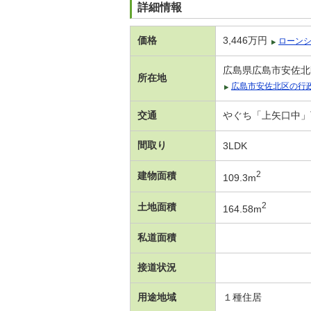
詳細情報
価格
3,446万円
ローン
広島県広島市安佐北
所在地
広島市安佐北区の行
交通
やぐち「上矢口中」
間取り
3LDK
2
建物面積
109.3m
2
土地面積
164.58m
私道面積
接道状況
用途地域
１種住居