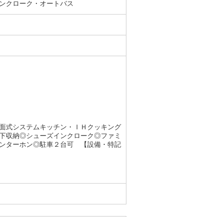
ンクローク・オートバス
面式システムキッチン・ＩＨクッキング
下収納◎シューズインクローク◎ファミ
ンターホン◎駐車２台可 【設備・特記