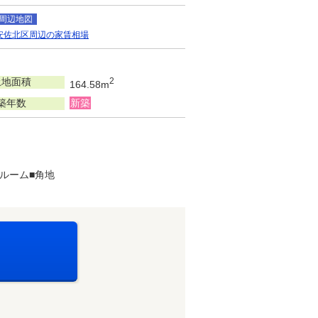
周辺地図
安佐北区周辺の家賃相場
土地面積
2
164.58m
築年数
新築
ルーム■角地