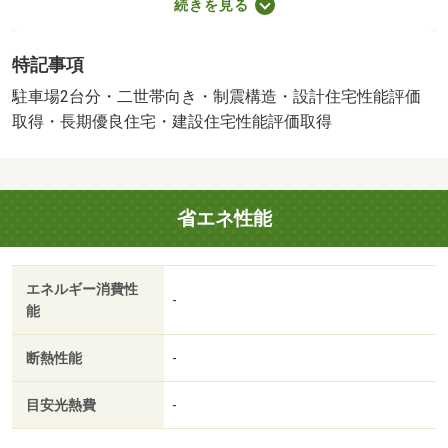
続きを見る
（660m）
・買い物
特記事項
スーパー（640m）、コンビニ（940m）、ドラッグストア
（900m）
駐車場2台分・二世帯向き・制震構造・設計住宅性能評価
洋室
洋室
・その他施設
取得・長期優良住宅・建設住宅性能評価取得
総合病院（1,130m）、公園（950m）、銀行（760m）
施工会社：一建設株式会社
★暮らし充実キャンペーン★ご成約金額に応じてＭポイン
省エネ性能
トをもらっちゃおう！ポイントはお好きなオプションに交
洋室
バルコニー
換できます！（詳細はお問合せください） 【設備・特記
事項備考】専用バス・専用トイレ・耐震構造・全居室収
エネルギー消費性
納・フラット３５・Ｓ適合証明書・ＢＥＬＳ／省エネ基準
-
能
適合認定建築物
バルコニー
トイレ
建築確認：有/NO.第Ｒ０７ＳＨＣ１２５２７６号
断熱性能
-
販売戸数：1戸
目安光熱費
-