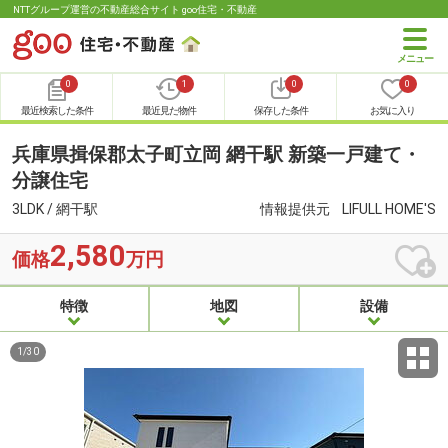
NTTグループ運営の不動産総合サイト goo住宅・不動産
0
1
0
0
最近検索した条件
最近見た物件
保存した条件
お気に入り
兵庫県揖保郡太子町立岡 網干駅 新築一戸建て・
分譲住宅
3LDK / 網干駅
情報提供元
LIFULL HOME'S
2,580
価格
万円
特徴
地図
設備
1
/
30