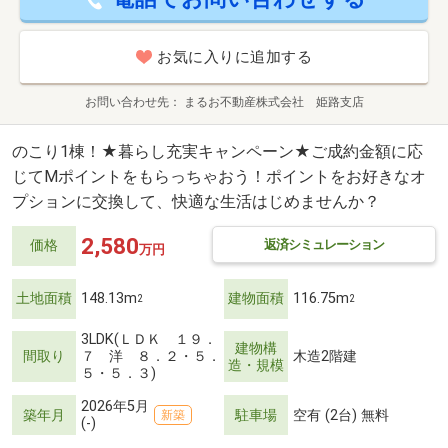
お気に入りに追加する
お問い合わせ先
まるお不動産株式会社 姫路支店
のこり1棟！★暮らし充実キャンペーン★ご成約金額に応
じてMポイントをもらっちゃおう！ポイントをお好きなオ
プションに交換して、快適な生活はじめませんか？
2,580
返済シミュレーション
価格
万円
土地面積
148.13m
建物面積
116.75m
2
2
3LDK(ＬＤＫ １９．
建物構
間取り
７ 洋 ８．２・５．
木造2階建
造・規模
５・５．３)
2026年5月
築年月
駐車場
空有 (2台) 無料
新築
(-)