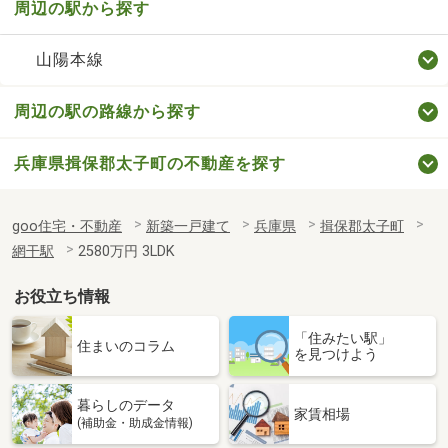
周辺の駅から探す
山陽本線
周辺の駅の路線から探す
兵庫県揖保郡太子町の不動産を探す
goo住宅・不動産
新築一戸建て
兵庫県
揖保郡太子町
網干駅
2580万円 3LDK
お役立ち情報
「住みたい駅」
住まいのコラム
を見つけよう
暮らしのデータ
家賃相場
(補助金・助成金情報)