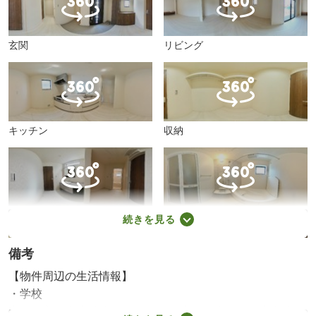
玄関
リビング
キッチン
収納
洗面所
バスルーム
続きを見る
備考
【物件周辺の生活情報】
・学校
収納
トイレ
太子町立石海小学校（1,210m）、太子町立太子西中学校