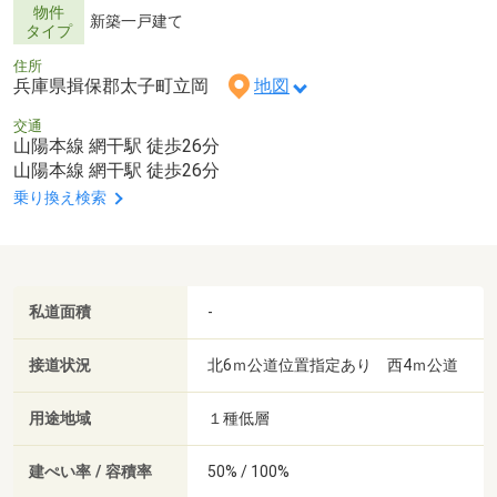
物件
新築一戸建て
タイプ
住所
兵庫県揖保郡太子町立岡
地図
交通
山陽本線 網干駅 徒歩26分
山陽本線 網干駅 徒歩26分
乗り換え検索
私道面積
-
接道状況
北6ｍ公道位置指定あり 西4ｍ公道
用途地域
１種低層
建ぺい率 / 容積率
50% / 100%