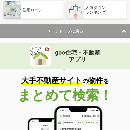
人気タウン
住宅ローン
ランキング
ページトップに戻る
goo住宅・不動産
アプリ
大手不動産サイト
物件
の
を
まとめて検索！