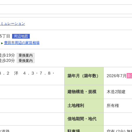
シミュレーション
5丁目
周辺地図
豊田市周辺の家賃相場
徒歩19分
乗換案内
徒歩20分
乗換案内
１８．２ 洋 ４．３・７．８・
築年月（築年数）
2026年7月
新
建物構造・規模
木造2階建
土地権利
所有権
借地期間・地代
方道路
駐車場
空有 (2台) 