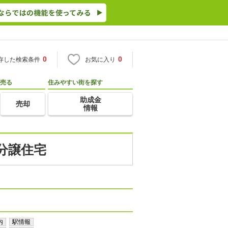
0
0
存した検索条件
お気に入り
売る
住みやすい街を探す
助成金
売却
情報
分譲住宅
内
駅情報