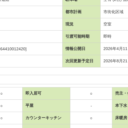
都市計画
市街化区域
現況
空室
引渡可能時期
即時
情報公開日
2026年4月1
364410012420]
次回更新予定日
2026年8月2
即入居可
売主・
○
○
平屋
本下水
○
-
カウンターキッチン
床暖房
○
○