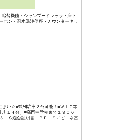
・追焚機能・シャンプードレッサ・床下
ーホン・温水洗浄便座・カウンターキッ
住まい☆■並列駐車２台可能！■ＷＩＣ等
徒歩１４分）■高岡中学校まで１８００
５・Ｓ適合証明書・ＢＥＬＳ／省エネ基