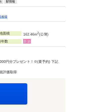
内
駅情報
賃相場
地面積
2
162.46m
(公簿)
築年数
新築
00円分プレゼント！※(要予約) 下記
能評価取得