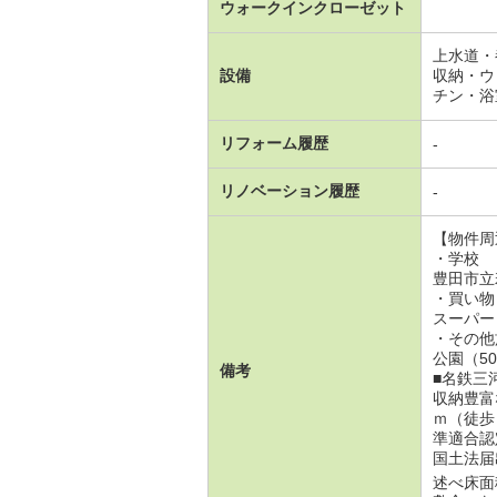
ウォークインクローゼット
上水道・
設備
収納・ウ
チン・浴
リフォーム履歴
-
リノベーション履歴
-
【物件周
・学校
豊田市立
・買い物
スーパー
・その他
公園（5
備考
■名鉄三
収納豊富
ｍ（徒歩
準適合認
国土法届
述べ床面積