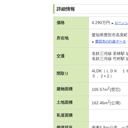
詳細情報
価格
4,290万円
ローン
愛知県豊田市高美町
所在地
豊田市の行政データ
名鉄三河線 若林駅 
交通
名鉄三河線 竹村駅 
4LDK（ＬＤＫ 
間取り
５．２×２）
2
建物面積
105.57m
(壁芯)
2
土地面積
162.46m
(公簿)
私道面積
接道状況
南東5.9ｍ公道 一