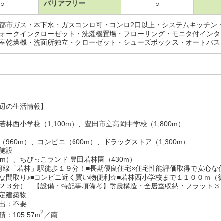
バリアフリー
○
○
都市ガス・本下水・ガスコンロ可・コンロ2口以上・システムキッチン
ォークインクローゼット・洗濯機置場・フローリング・モニタ付インタ
室乾燥機・洗面所独立・クローゼット・シューズボックス・オートバス
辺の生活情報】
若林西小学校（1,100m）、豊田市立高岡中学校（1,800m）
（960m）、コンビニ（600m）、ドラッグストア（1,300m）
施設
0m）、ちびっこランド 豊田若林園（430m）
河線「若林」駅徒歩１９分！■長期優良住宅×住宅性能評価取得で安心な
な間取り♪■コンビニ近く買い物便利☆■若林西小学校まで１１００ｍ（
２３分） 【設備・特記事項備考】耐震構造・全居室収納・フラット３
定建築物
出：不要
2
：105.57m
／南