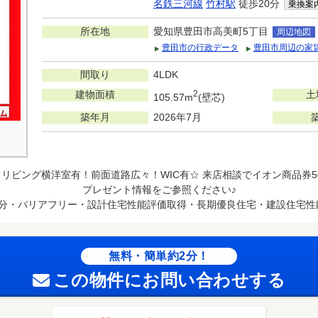
名鉄三河線
竹村駅
徒歩20分
乗換案
所在地
愛知県豊田市高美町5丁目
周辺地図
豊田市の行政データ
豊田市周辺の家
間取り
4LDK
建物面積
2
土
105.57m
(壁芯)
築年月
2026年7月
リビング横洋室有！前面道路広々！WIC有☆ 来店相談でイオン商品券50
プレゼント情報をご参照ください♪
台分・バリアフリー・設計住宅性能評価取得・長期優良住宅・建設住宅性
無料・簡単約2分！
この物件にお問い合わせする