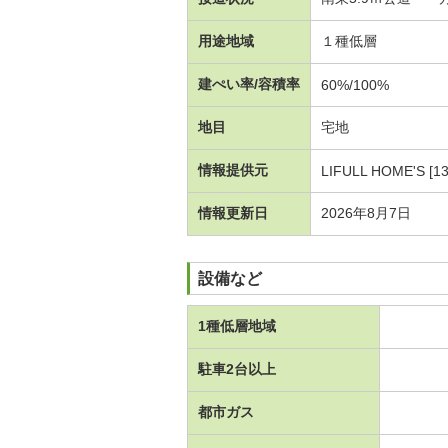
用途地域
１種低層
建ぺい率/容積率
60%/100%
地目
宅地
情報提供元
LIFULL HOME'S [1
情報更新日
2026年8月7日
設備など
1種低層地域
駐車2台以上
都市ガス