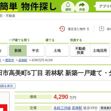
住宅・不動産
1
最近見た物件
保
一戸建てを買う
建てる
投資する
不動産
古
新築
中古
土地
土地活用
投資
県
>
豊田市
>
若林駅
>
4290万円 4LDK
田市高美町5丁目 若林駅 新築一戸建て・
画面を表示
4,290
価格
万円
交通
名鉄三河線
若林駅
徒歩19分
乗換案