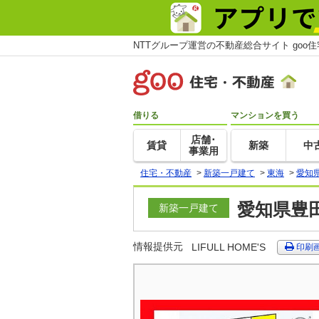
NTTグループ運営の不動産総合サイト goo
借りる
マンションを買う
店舗･
賃貸
新築
中
事業用
住宅・不動産
>
新築一戸建て
>
東海
>
愛知
愛知県豊
新築一戸建て
情報提供元
LIFULL HOME'S
印刷