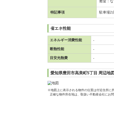
敷金：な
特記事項
駐車場2
省エネ性能
エネルギー消費性能
-
断熱性能
-
目安光熱費
-
愛知県豊田市高美町5丁目 周辺地
※地図上に表示される物件の位置は付近住所に
正確な物件所在地は、取扱い不動産会社にお問