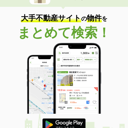
大手不動産サイト
物件
の
を
まとめて検索！