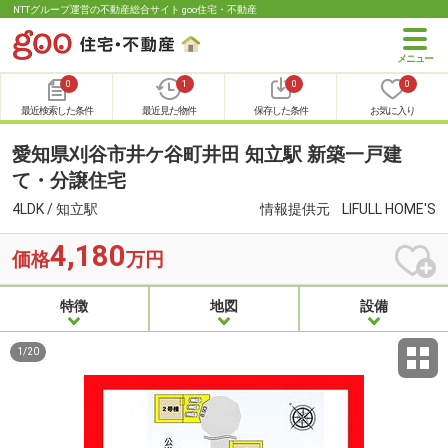
NTTグループ運営の不動産総合サイト goo住宅・不動産
0
1
0
0
最近検索した条件
最近見た物件
保存した条件
お気に入り
愛知県刈谷市井ケ谷町井田 知立駅 新築一戸建
て・分譲住宅
4LDK / 知立駅
情報提供元
LIFULL HOME'S
4,180
価格
万円
特徴
地図
設備
1
/
20