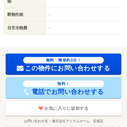
能
【設備・特記事項備考】耐震構造・全居室収納・フラット
３５・Ｓ適合証明書・ＢＥＬＳ／省エネ基準適合認定建築
断熱性能
-
物
建築確認：有/NO.第ＫＳ１２６－０４２０－５５３２８号
目安光熱費
-
国土法届出：不要
2
述べ床面積：100.61m
／南
敷金：なし
無料・簡単約2分！
この物件にお問い合わせする
無料！
電話でお問い合わせする
お気に入りに追加する
お問い合わせ先
株式会社アイデムホーム 安城店