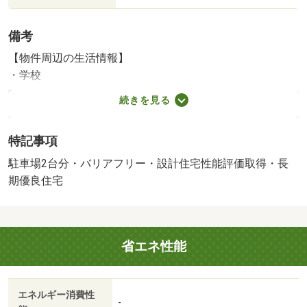
備考
【物件周辺の生活情報】
・学校
刈谷市立富士松北小学校（1,600m）、刈谷市立富士松中学
続きを見る
校（3,700m）
・買い物
特記事項
スーパー（680m）、コンビニ（320m）、ドラッグストア
（500m）
駐車場2台分・バリアフリー・設計住宅性能評価取得・長
・その他施設
期優良住宅
公園（290m）、井ケ谷幼児園（740m）
セットバック済２．６平米 ■名鉄名古屋本線「知立」駅
バス乗車２２分 「愛知教育大口」停徒歩８分■長期優良
省エネ性能
住宅×住宅性能評価取得で安心な住まい☆■駐車２台可能！
■ＷＩＣ・パントリー等収納豊富な間取り！■南向きＬＤＫ
日当たり良好◎■富士松北小学校まで１６００ｍ（徒歩２
エネルギー消費性
０分）■富士松中学校まで３７００ｍ（徒歩４７分）
-