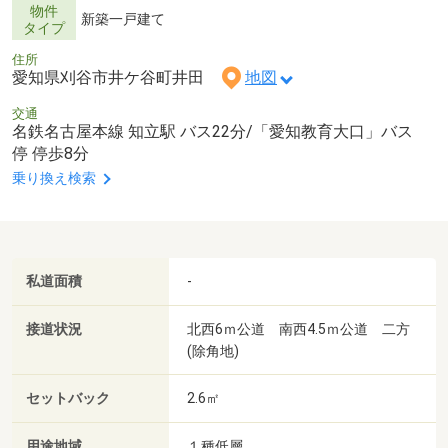
物件
新築一戸建て
タイプ
住所
愛知県刈谷市井ケ谷町井田
地図
交通
名鉄名古屋本線 知立駅 バス22分/「愛知教育大口」バス
停 停歩8分
乗り換え検索
私道面積
-
接道状況
北西6ｍ公道 南西4.5ｍ公道 二方
(除角地)
セットバック
2.6㎡
用途地域
１種低層