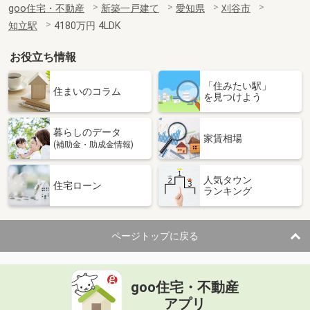
goo住宅・不動産
新築一戸建て
愛知県
刈谷市
知立駅
4180万円 4LDK
お役立ち情報
「住みたい駅」
住まいのコラム
を見つけよう
暮らしのデータ
家賃相場
(補助金・助成金情報)
人気タウン
住宅ローン
ランキング
ページトップに戻る
goo住宅・不動産
アプリ