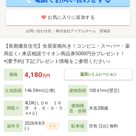
お気に入りに追加する
お問い合わせ先
株式会社アイデムホーム 安城店
【長期優良住宅】全居室南向き！コンビニ・スーパー・薬
局近く♪ 来店相談でイオン商品券5000円分プレゼント！
※(要予約) 下記プレゼント情報をご参照ください♪
4,180
返済シミュレーション
価格
万円
土地面積
146.59m
(公簿)
建物面積
100.61m
(壁芯)
2
2
4LDK(ＬＤＫ １６
建物構
間取り
洋 ４．６・９・５．
木造2階建
造・規模
４×２)
2026年8月
築年月
駐車場
空有 (2台) 無料
新築
(-)